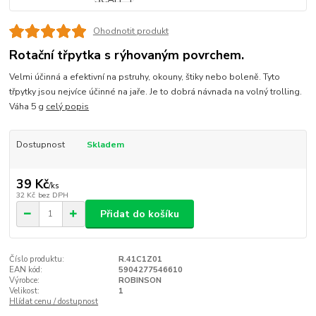
Ohodnotit produkt
Rotační třpytka s rýhovaným povrchem.
Velmi účinná a efektivní na pstruhy, okouny, štiky nebo boleně. Tyto
třpytky jsou nejvíce účinné na jaře. Je to dobrá návnada na volný trolling.
Váha 5 g
celý popis
Dostupnost
Skladem
39 Kč
/
ks
32 Kč
bez DPH
Přidat do košíku
Číslo produktu:
R.41C1Z01
EAN kód:
5904277546610
Výrobce:
ROBINSON
Velikost:
1
Hlídat cenu / dostupnost