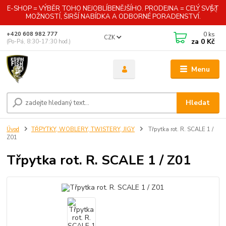
E-SHOP = VÝBĚR TOHO NEJOBLÍBENĚJŠÍHO. PRODEJNA = CELÝ SVĚT
MOŽNOSTÍ, ŠIRŠÍ NABÍDKA A ODBORNÉ PORADENSTVÍ.
0
ks
+420 608 982 777
CZK
za
0 Kč
(Po-Pá, 8:30-17:30 hod.)
Menu
Hledat
Úvod
TŘPYTKY, WOBLERY, TWISTERY, JIGY
Třpytka rot. R. SCALE 1 /
Z01
Třpytka rot. R. SCALE 1 / Z01