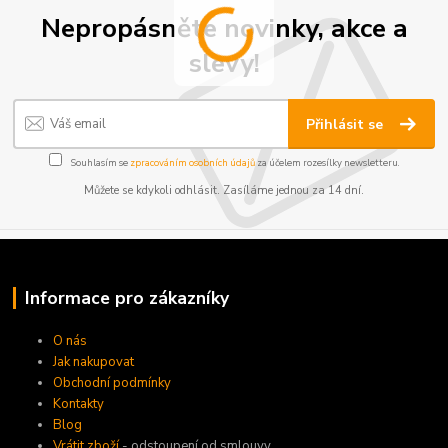
Nepropásněte novinky, akce a
slevy!
Přihlásit se
Souhlasím se
zpracováním osobních údajů
za účelem rozesílky newsletteru.
Můžete se kdykoli odhlásit. Zasíláme jednou za 14 dní.
Informace pro zákazníky
O nás
Jak nakupovat
Obchodní podmínky
Kontakty
Blog
Vrátit zboží
- odstoupení od smlouvy