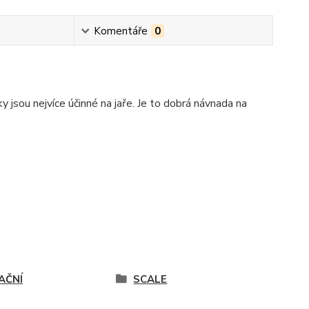
Komentáře
0
y jsou nejvíce účinné na jaře. Je to dobrá návnada na
AČNÍ
SCALE