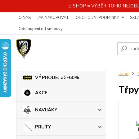
E-SHOP = VÝBĚR TOHO NEJOBL
O NÁS
JAK NAKUPOVAT
OBCHODNÍ PODMÍNKY
SKL
Odstoupení od smlouvy
Úvod
VÝPRODEJ až -60%
Třpy
AKCE
NAVIJÁKY
PRUTY