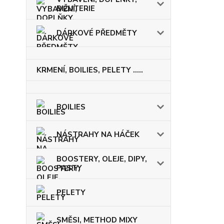
BIŽUTERIE
DÁRKOVÉ PŘEDMĚTY
KRMENÍ, BOILIES, PELETY .....
BOILIES
NÁSTRAHY NA HÁČEK
BOOSTERY, OLEJE, DIPY,
PASTY
PELETY
SMĚSI, METHOD MIXY