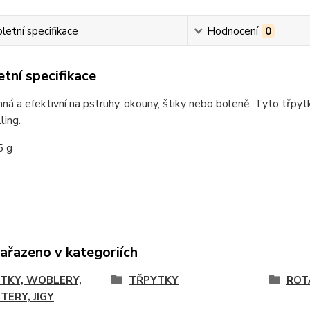
etní specifikace
Hodnocení
0
tní specifikace
nná a efektivní na pstruhy, okouny, štiky nebo boleně. Tyto třpytk
ling.
5 g
zařazeno v kategoriích
TKY, WOBLERY,
TŘPYTKY
ROT
TERY, JIGY