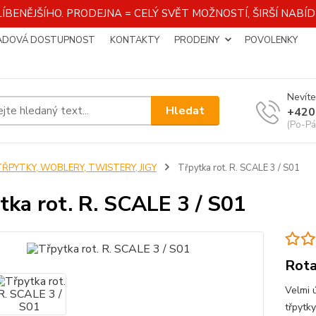
ÍBENĚJŠÍHO. PRODEJNA = CELÝ SVĚT MOŽNOSTÍ, ŠIRŠÍ NAB
ADOVÁ DOSTUPNOST
KONTAKTY
PRODEJNY
POVOLENKY
Nevíte
Hledat
+420
(Po-Pá
TŘPYTKY, WOBLERY, TWISTERY, JIGY
Třpytka rot. R. SCALE 3 / S01
tka rot. R. SCALE 3 / S01
Rota
Velmi 
třpytky