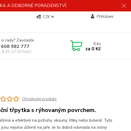
ÍDKA A ODBORNÉ PORADENSTVÍ.
Přihlášení
CZK
 si rady? Zavolejte.
0
ks
 608 982 777
za
0 Kč
, 8:30-17:30 hod.)
Ohodnotit produkt
ční třpytka s rýhovaným povrchem.
účinná a efektivní na pstruhy, okouny, štiky nebo boleně. Tyto
 jsou nejvíce účinné na jaře. Je to dobrá návnada na volný