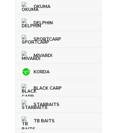
OKUMA
DELPHIN
SPORTCARP
MIVARDI
KORDA
BLACK CARP
STARBAITS
TB BAITS