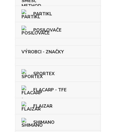
PARTIKL
POSILOVAČE
VÝROBCI - ZNAČKY
SPORTEX
FLACARP - TFE
FLAJZAR
SHIMANO