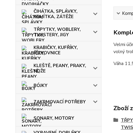
ČIHÁTKA, SPLÁVKY,
Kompl
KRMÍTKA, ZÁTĚŽE
TŘPYTKY, WOBLERY,
Komple
TWISTERY, JIGY
Velmi úči
KRABIČKY, KUFŘÍKY,
volný trol
ŘÍZKOVNICE
Váha 11,
KLEŠTĚ, PEANY, PRAKY,
NOŽE
BÓJKY
ZAKRMOVACÍ POTŘEBY
Zboží 
SONARY, MOTORY
TŘPY
TWIS
VYBAVENÍ, DOPLŇKY,