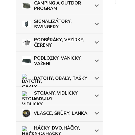
CAMPING A OUTDOR
PROGRAM
SIGNALIZÁTORY,
SWINGERY
PODBĚRÁKY, VEZÍRKY,
ČEŘENY
PODLOŽKY, VANIČKY,
VÁŽENÍ
BATOHY, OBALY, TAŠKY
STOJANY, VIDLIČKY,
HRAZDY
VLASCE, ŠŇŮRY, LANKA
HÁČKY, DVOJHÁČKY,
TROJHÁČKY