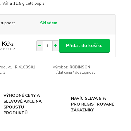
g. Váha 11,5 g
celý popis
tupnost
Skladem
 Kč
/
ks
Přidat do košíku
Kč
bez DPH
roduktu:
R.41C3S01
Výrobce:
ROBINSON
t:
3
Hlídat cenu / dostupnost
VÝHODNÉ CENY A
NAVÍC SLEVA 5 %
SLEVOVÉ AKCE NA
PRO REGISTROVANÉ
SPOUSTU
ZÁKAZNÍKY
PRODUKTŮ