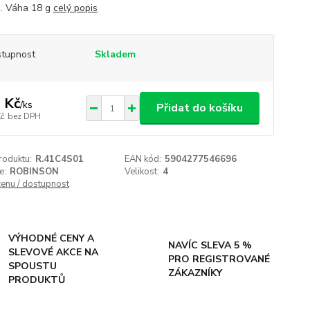
ng. Váha 18 g
celý popis
tupnost
Skladem
 Kč
/
ks
Přidat do košíku
Kč
bez DPH
roduktu:
R.41C4S01
EAN kód:
5904277546696
e:
ROBINSON
Velikost:
4
cenu / dostupnost
VÝHODNÉ CENY A
NAVÍC SLEVA 5 %
SLEVOVÉ AKCE NA
PRO REGISTROVANÉ
SPOUSTU
ZÁKAZNÍKY
PRODUKTŮ