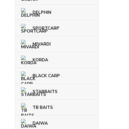
DELPHIN
SPORTCARP
MIVARDI
KORDA
BLACK CARP
STARBAITS
TB BAITS
DAIWA