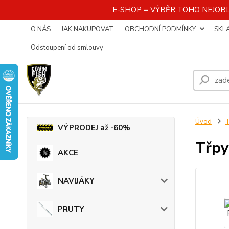
E-SHOP = VÝBĚR TOHO NEJOBL
O NÁS
JAK NAKUPOVAT
OBCHODNÍ PODMÍNKY
SKL
Odstoupení od smlouvy
Úvod
VÝPRODEJ až -60%
Třpy
AKCE
NAVIJÁKY
PRUTY