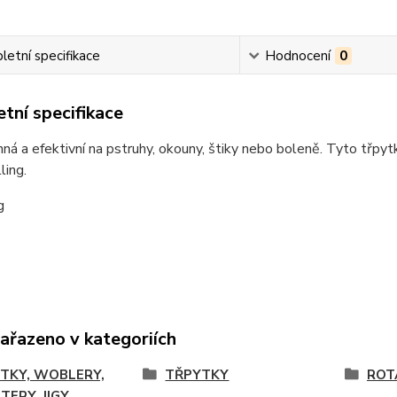
etní specifikace
Hodnocení
0
tní specifikace
nná a efektivní na pstruhy, okouny, štiky nebo boleně. Tyto třpytk
ling.
g
zařazeno v kategoriích
TKY, WOBLERY,
TŘPYTKY
ROT
TERY, JIGY