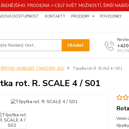
ÍBENĚJŠÍHO. PRODEJNA = CELÝ SVĚT MOŽNOSTÍ, ŠIRŠÍ NAB
ADOVÁ DOSTUPNOST
KONTAKTY
PRODEJNY
POVOLENKY
Nevíte
Hledat
+420
(Po-Pá
TŘPYTKY, WOBLERY, TWISTERY, JIGY
Třpytka rot. R. SCALE 4 / S01
tka rot. R. SCALE 4 / S01
Rota
Velmi 
třpytky