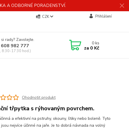
ÍDKA A ODBORNÉ PORADENSTVÍ.
Přihlášení
CZK
 si rady? Zavolejte.
0
ks
 608 982 777
za
0 Kč
, 8:30-17:30 hod.)
Ohodnotit produkt
ční třpytka s rýhovaným povrchem.
účinná a efektivní na pstruhy, okouny, štiky nebo boleně. Tyto
 jsou nejvíce účinné na jaře. Je to dobrá návnada na volný