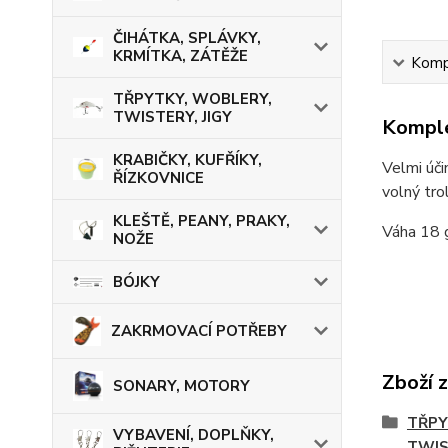
ČIHÁTKA, SPLÁVKY,
KRMÍTKA, ZÁTĚŽE
Kompl
TŘPYTKY, WOBLERY,
TWISTERY, JIGY
Komple
KRABIČKY, KUFŘÍKY,
Velmi úči
ŘÍZKOVNICE
volný trol
KLEŠTĚ, PEANY, PRAKY,
Váha 18 
NOŽE
BÓJKY
ZAKRMOVACÍ POTŘEBY
Zboží 
SONARY, MOTORY
TŘPY
VYBAVENÍ, DOPLŇKY,
TWIS