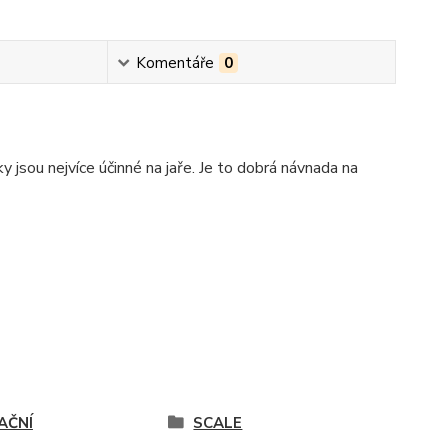
Komentáře
0
y jsou nejvíce účinné na jaře. Je to dobrá návnada na
AČNÍ
SCALE