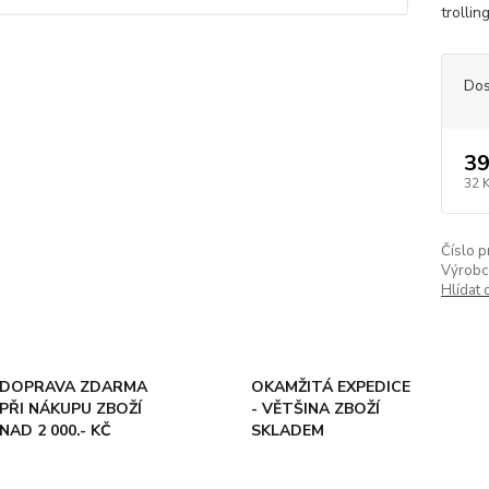
trolli
Dos
39
32 
Číslo p
Výrobc
Hlídat 
DOPRAVA ZDARMA
OKAMŽITÁ EXPEDICE
PŘI NÁKUPU ZBOŽÍ
- VĚTŠINA ZBOŽÍ
NAD 2 000.- KČ
SKLADEM