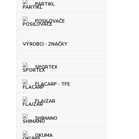
PARTIKL
POSILOVAČE
VÝROBCI - ZNAČKY
SPORTEX
FLACARP - TFE
FLAJZAR
SHIMANO
OKUMA