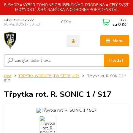
E-SHOP = VÝBĚR TOHO NEJOBLÍBENĚJŠÍHO. PRODEJNA = CELÝ SVĚT
MOŽNOSTÍ, ŠIRŠÍ NABÍDKA A ODBORNÉ PORADENSTVÍ.
0
ks
+420 608 982 777
CZK
za
0 Kč
(Po-Pá, 8:30-17:30 hod.)
Menu
Hledat
Úvod
TŘPYTKY, WOBLERY, TWISTERY, JIGY
Třpytka rot. R. SONIC 1 /
S17
Třpytka rot. R. SONIC 1 / S17