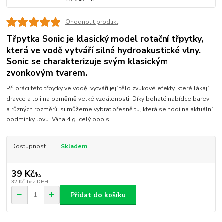
Ohodnotit produkt
Třpytka Sonic je klasický model rotační třpytky,
která ve vodě vytváří silné hydroakustické vlny.
Sonic se charakterizuje svým klasickým
zvonkovým tvarem.
Při práci této třpytky ve vodě, vytváří její tělo zvukové efekty, které lákají
dravce a to i na poměrně velké vzdálenosti. Díky bohaté nabídce barev
a různých rozměrů, si můžeme vybrat přesně tu, která se hodí na aktuální
podmínky lovu. Váha 4 g.
celý popis
Dostupnost
Skladem
39 Kč
/
ks
32 Kč
bez DPH
Přidat do košíku