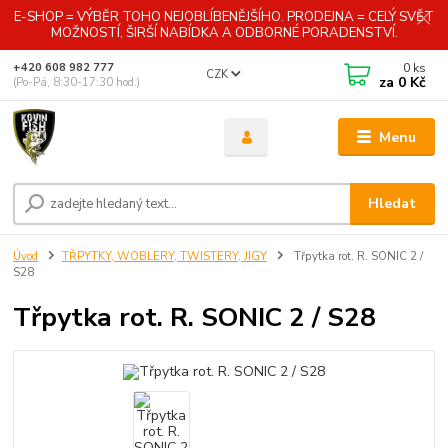
E-SHOP = VÝBĚR TOHO NEJOBLÍBENĚJŠÍHO. PRODEJNA = CELÝ SVĚT
MOŽNOSTÍ, ŠIRŠÍ NABÍDKA A ODBORNÉ PORADENSTVÍ.
0
ks
+420 608 982 777
CZK
za
0 Kč
(Po-Pá, 8:30-17:30 hod.)
Menu
Hledat
Úvod
TŘPYTKY, WOBLERY, TWISTERY, JIGY
Třpytka rot. R. SONIC 2 /
S28
Třpytka rot. R. SONIC 2 / S28