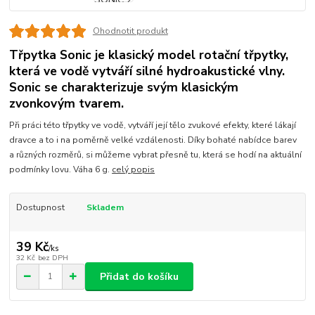
Ohodnotit produkt
Třpytka Sonic je klasický model rotační třpytky,
která ve vodě vytváří silné hydroakustické vlny.
Sonic se charakterizuje svým klasickým
zvonkovým tvarem.
Při práci této třpytky ve vodě, vytváří její tělo zvukové efekty, které lákají
dravce a to i na poměrně velké vzdálenosti. Díky bohaté nabídce barev
a různých rozměrů, si můžeme vybrat přesně tu, která se hodí na aktuální
podmínky lovu. Váha 6 g.
celý popis
Dostupnost
Skladem
39 Kč
/
ks
32 Kč
bez DPH
Přidat do košíku