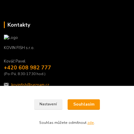
Kontakty
KOVIN FISH s.r.o.
Kováč Pavel
+420 608 982 777
(Po-Pá, 8:30-17:30 hod.)
kovinfish@seznam.cz
Souhlasím
Nastavení
Souhlas můžete odmítnout
zde
.
Vytvořeno na
Eshop-rychle.cz