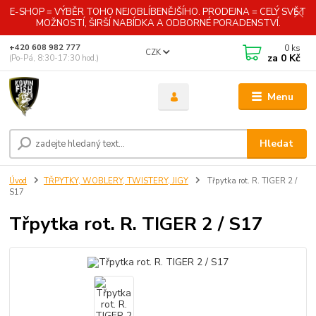
E-SHOP = VÝBĚR TOHO NEJOBLÍBENĚJŠÍHO. PRODEJNA = CELÝ SVĚT
MOŽNOSTÍ, ŠIRŠÍ NABÍDKA A ODBORNÉ PORADENSTVÍ.
0
ks
+420 608 982 777
CZK
za
0 Kč
(Po-Pá, 8:30-17:30 hod.)
Menu
Hledat
Úvod
TŘPYTKY, WOBLERY, TWISTERY, JIGY
Třpytka rot. R. TIGER 2 /
S17
Třpytka rot. R. TIGER 2 / S17