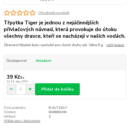
Ohodnotit produkt
Třpytka Tiger je jednou z nejúčinnějších
přívlačových návnad, která provokuje do útoku
všechny dravce, kteří se nacházejí v naších vodách.
Zbarvení třpytek bylo vyvinuté pro různé druhy ryb. Váha 6 g.
celý popis
Dostupnost
Skladem
39 Kč
/
ks
32 Kč
bez DPH
Přidat do košíku
Číslo produktu:
R.41T2S17
Výrobce:
ROBINSON
Velikost:
2
Hlídat cenu / dostupnost