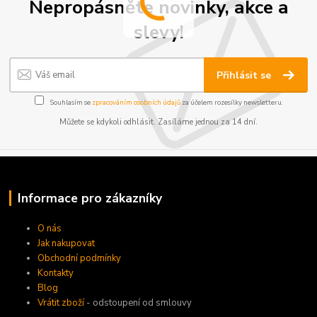
Nepropásněte novinky, akce a
slevy!
Přihlásit se
Souhlasím se
zpracováním osobních údajů
za účelem rozesílky newsletteru.
Můžete se kdykoli odhlásit. Zasíláme jednou za 14 dní.
Informace pro zákazníky
O nás
Jak nakupovat
Obchodní podmínky
Kontakty
Blog
Vrátit zboží
- odstoupení od smlouvy