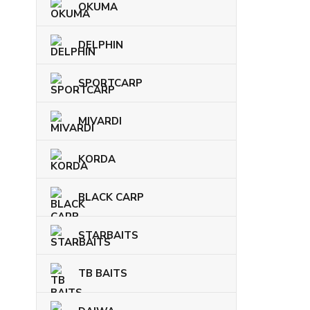
OKUMA
DELPHIN
SPORTCARP
MIVARDI
KORDA
BLACK CARP
STARBAITS
TB BAITS