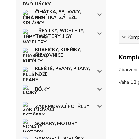
ČIHÁTKA, SPLÁVKY,
KRMÍTKA, ZÁTĚŽE
TŘPYTKY, WOBLERY,
TWISTERY, JIGY
Kompl
KRABIČKY, KUFŘÍKY,
ŘÍZKOVNICE
Komple
KLEŠTĚ, PEANY, PRAKY,
Zbarvení 
NOŽE
Váha 12 
BÓJKY
ZAKRMOVACÍ POTŘEBY
SONARY, MOTORY
VYBAVENÍ, DOPLŇKY,