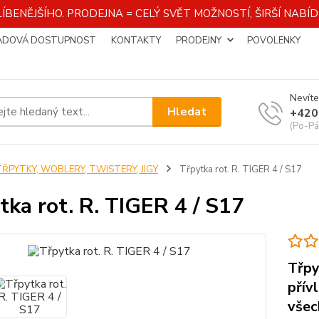
ÍBENĚJŠÍHO. PRODEJNA = CELÝ SVĚT MOŽNOSTÍ, ŠIRŠÍ NAB
ADOVÁ DOSTUPNOST
KONTAKTY
PRODEJNY
POVOLENKY
Nevíte
Hledat
+420
(Po-Pá
TŘPYTKY, WOBLERY, TWISTERY, JIGY
Třpytka rot. R. TIGER 4 / S17
tka rot. R. TIGER 4 / S17
Třpy
přív
všec