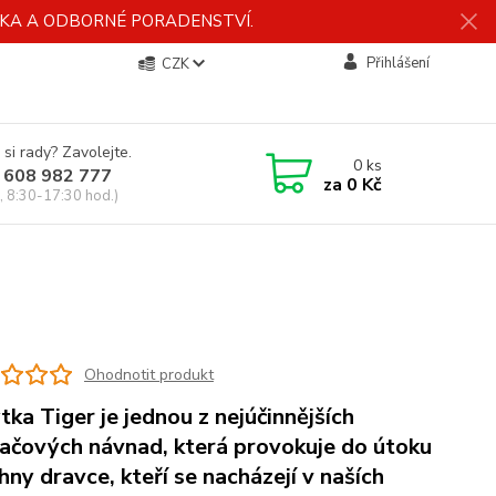
ÍDKA A ODBORNÉ PORADENSTVÍ.
Přihlášení
CZK
 si rady? Zavolejte.
0
ks
 608 982 777
za
0 Kč
, 8:30-17:30 hod.)
Ohodnotit produkt
tka Tiger je jednou z nejúčinnějších
lačových návnad, která provokuje do útoku
hny dravce, kteří se nacházejí v naších