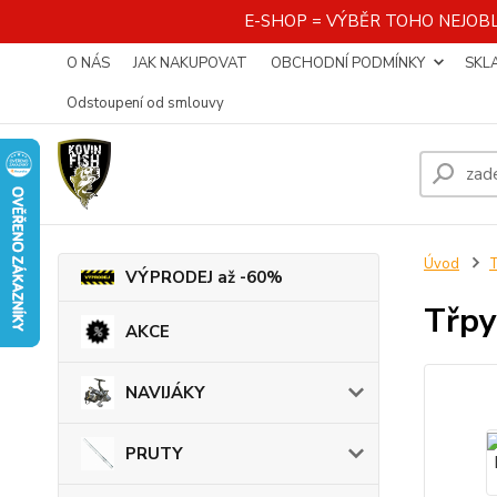
E-SHOP = VÝBĚR TOHO NEJOBL
O NÁS
JAK NAKUPOVAT
OBCHODNÍ PODMÍNKY
SKL
Odstoupení od smlouvy
Úvod
VÝPRODEJ až -60%
Třpy
AKCE
NAVIJÁKY
PRUTY