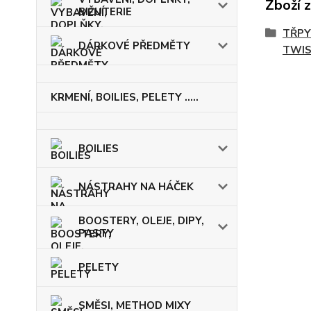
Zboží 
BIŽUTERIE
TŘPY
DÁRKOVÉ PŘEDMĚTY
TWIS
KRMENÍ, BOILIES, PELETY .....
BOILIES
NÁSTRAHY NA HÁČEK
BOOSTERY, OLEJE, DIPY,
PASTY
PELETY
SMĚSI, METHOD MIXY