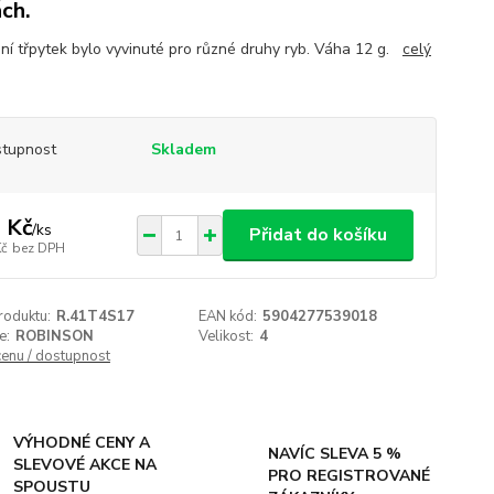
ch.
ní třpytek bylo vyvinuté pro různé druhy ryb. Váha 12 g.
celý
tupnost
Skladem
 Kč
/
ks
Přidat do košíku
Kč
bez DPH
roduktu:
R.41T4S17
EAN kód:
5904277539018
e:
ROBINSON
Velikost:
4
cenu / dostupnost
VÝHODNÉ CENY A
NAVÍC SLEVA 5 %
SLEVOVÉ AKCE NA
PRO REGISTROVANÉ
SPOUSTU