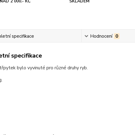
NAD 2 000.- KČ
SKLADEM
etní specifikace
Hodnocení
0
tní specifikace
třpytek bylo vyvinuté pro různé druhy ryb.
g.