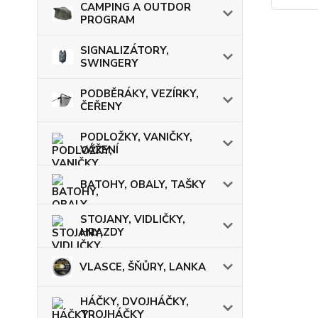
CAMPING A OUTDOR
PROGRAM
SIGNALIZÁTORY,
SWINGERY
PODBĚRÁKY, VEZÍRKY,
ČEŘENY
PODLOŽKY, VANIČKY,
VÁŽENÍ
BATOHY, OBALY, TAŠKY
STOJANY, VIDLIČKY,
HRAZDY
VLASCE, ŠŇŮRY, LANKA
HÁČKY, DVOJHÁČKY,
TROJHÁČKY