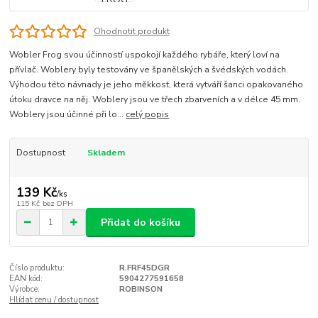
Ohodnotit produkt
Wobler Frog svou účinností uspokojí každého rybáře, který loví na
přívlač. Woblery byly testovány ve španělských a švédských vodách.
Výhodou této návnady je jeho měkkost, která vytváří šanci opakovaného
útoku dravce na něj. Woblery jsou ve třech zbarveních a v délce 45 mm.
Woblery jsou účinné při lo...
celý popis
Dostupnost
Skladem
139 Kč
/
ks
115 Kč
bez DPH
Přidat do košíku
Číslo produktu:
R.FRF45DGR
EAN kód:
5904277591658
Výrobce:
ROBINSON
Hlídat cenu / dostupnost