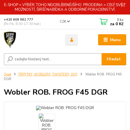
E-SHOP = VÝBĚR TOHO NEJOBLÍBENĚJŠÍHO. PRODEJNA = CELÝ SVĚT
MOŽNOSTÍ, ŠIRŠÍ NABÍDKA A ODBORNÉ PORADENSTVÍ.
0
ks
+420 608 982 777
CZK
za
0 Kč
(Po-Pá, 8:30-17:30 hod.)
Menu
Hledat
Úvod
TŘPYTKY, WOBLERY, TWISTERY, JIGY
Wobler ROB. FROG F45
DGR
Wobler ROB. FROG F45 DGR