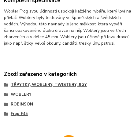
Kompletní specifikace
Wobler Frog svou účinností uspokojí každého rybáře, který loví na
přívlač. Woblery byly testovány ve španělských a švédských
vodách. Výhodou této návnady je jeho měkkost, která vytváří
šanci opakovaného útoku dravce na něj. Woblery jsou ve třech
zbarveních a v délce 45 mm. Woblery jsou účinné při lovu dravců,
jako např. štiky, velké okouny, candáti, tresky, líny, pstruzi.
Zboží zařazeno v kategoriích
TŘPYTKY, WOBLERY, TWISTERY, JIGY
WOBLERY
ROBINSON
Frog F45