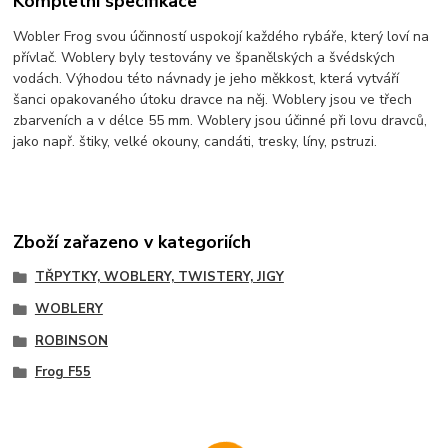
Kompletní specifikace
Wobler Frog svou účinností uspokojí každého rybáře, který loví na
přívlač. Woblery byly testovány ve španělských a švédských
vodách. Výhodou této návnady je jeho měkkost, která vytváří
šanci opakovaného útoku dravce na něj. Woblery jsou ve třech
zbarveních a v délce 55 mm. Woblery jsou účinné při lovu dravců,
jako např. štiky, velké okouny, candáti, tresky, líny, pstruzi.
Zboží zařazeno v kategoriích
TŘPYTKY, WOBLERY, TWISTERY, JIGY
WOBLERY
ROBINSON
Frog F55