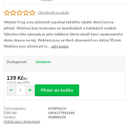
Ohodnotit produkt
Wobler Frog svou účinností uspokojí každého rybáře, který loví na
přívlač. Woblery byly testovány ve španělských a švédských vodách.
Výhodou této návnady je jeho měkkost, která vytváří šanci opakovaného
útoku dravce na něj. Woblery jsou ve třech zbarveních a v délce 55 mm.
Woblery jsou účinné při lo...
celý popis
Dostupnost
Skladem
139 Kč
/
ks
115 Kč
bez DPH
Přidat do košíku
Číslo produktu:
R.FRF55CH
EAN kód:
5904277591696
Výrobce:
ROBINSON
Hlídat cenu / dostupnost