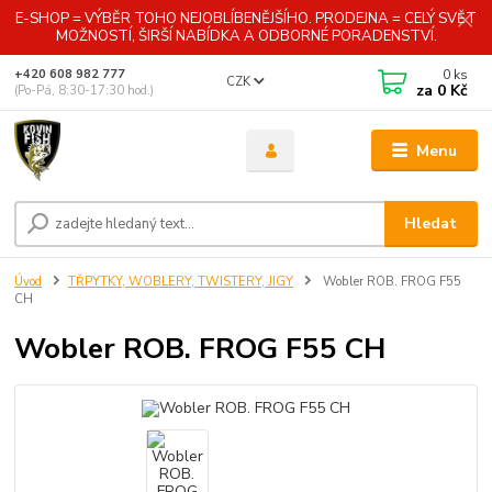
E-SHOP = VÝBĚR TOHO NEJOBLÍBENĚJŠÍHO. PRODEJNA = CELÝ SVĚT
MOŽNOSTÍ, ŠIRŠÍ NABÍDKA A ODBORNÉ PORADENSTVÍ.
0
ks
+420 608 982 777
CZK
za
0 Kč
(Po-Pá, 8:30-17:30 hod.)
Menu
Hledat
Úvod
TŘPYTKY, WOBLERY, TWISTERY, JIGY
Wobler ROB. FROG F55
CH
Wobler ROB. FROG F55 CH