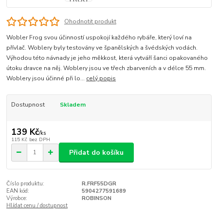
Ohodnotit produkt
Wobler Frog svou účinností uspokojí každého rybáře, který loví na
přívlač. Woblery byly testovány ve španělských a švédských vodách.
Výhodou této návnady je jeho měkkost, která vytváří šanci opakovaného
útoku dravce na něj. Woblery jsou ve třech zbarveních a v délce 55 mm.
Woblery jsou účinné při lo...
celý popis
Dostupnost
Skladem
139 Kč
/
ks
115 Kč
bez DPH
Přidat do košíku
Číslo produktu:
R.FRF55DGR
EAN kód:
5904277591689
Výrobce:
ROBINSON
Hlídat cenu / dostupnost