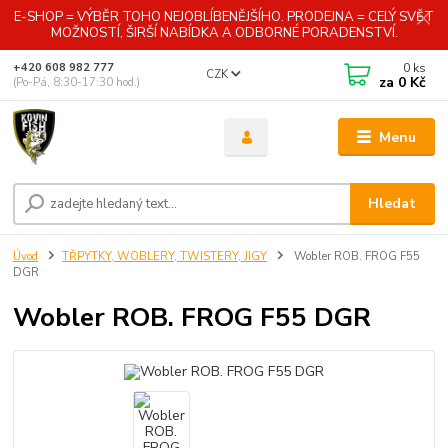
E-SHOP = VÝBĚR TOHO NEJOBLÍBENĚJŠÍHO. PRODEJNA = CELÝ SVĚT
MOŽNOSTÍ, ŠIRŠÍ NABÍDKA A ODBORNÉ PORADENSTVÍ.
0
ks
+420 608 982 777
CZK
za
0 Kč
(Po-Pá, 8:30-17:30 hod.)
Menu
Hledat
Úvod
TŘPYTKY, WOBLERY, TWISTERY, JIGY
Wobler ROB. FROG F55
DGR
Wobler ROB. FROG F55 DGR