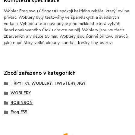
Kompletní specifikace
Wobler Frog svou účinností uspokojí každého rybáře, který loví na
přívlač. Woblery byly testovány ve španělských a švédských
vodách. Výhodou této návnady je jeho měkkost, která vytváří
šanci opakovaného útoku dravce na něj. Woblery jsou ve třech
zbarveních a v délce 55 mm. Woblery jsou účinné při lovu dravců,
jako např. štiky, velké okouny, candáti, tresky, líny, pstruzi.
Zboží zařazeno v kategoriích
TŘPYTKY, WOBLERY, TWISTERY, JIGY
WOBLERY
ROBINSON
Frog F55