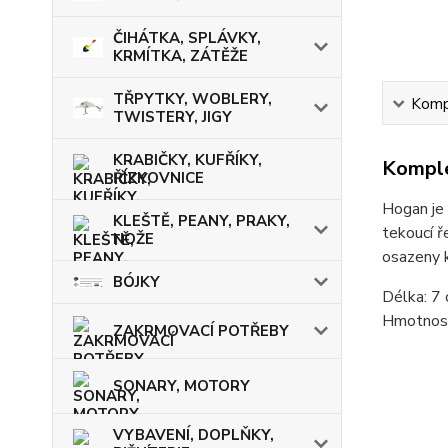
ČIHÁTKA, SPLÁVKY,
KRMÍTKA, ZÁTĚŽE
TŘPYTKY, WOBLERY,
Kompl
TWISTERY, JIGY
KRABIČKY, KUFŘÍKY,
Komple
ŘÍZKOVNICE
Hogan je 
KLEŠTĚ, PEANY, PRAKY,
tekoucí ř
NOŽE
osazeny k
BÓJKY
Délka: 7
Hmotnost
ZAKRMOVACÍ POTŘEBY
SONARY, MOTORY
VYBAVENÍ, DOPLŇKY,