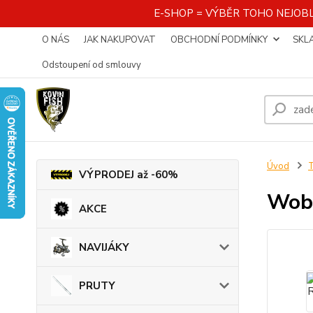
E-SHOP = VÝBĚR TOHO NEJOBL
O NÁS
JAK NAKUPOVAT
OBCHODNÍ PODMÍNKY
SKL
Odstoupení od smlouvy
Úvod
VÝPRODEJ až -60%
Wob
AKCE
NAVIJÁKY
PRUTY