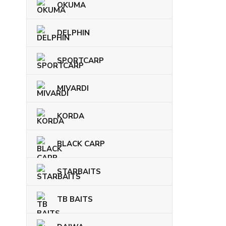
OKUMA
DELPHIN
SPORTCARP
MIVARDI
KORDA
BLACK CARP
STARBAITS
TB BAITS