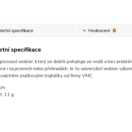
etní specifikace
Hodnocení
0
tní specifikace
plovoucí wobler, který se dobře pohybuje ve vodě a bez problé
ece i na jezerech nebo přehradách. Je to univerzální wobler výbo
valitními značkovými trojháčky od firmy VMC.
 cm
: 11 g