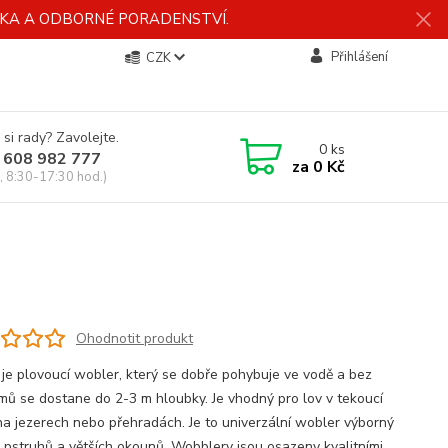
ÍDKA A ODBORNÉ PORADENSTVÍ.
Přihlášení
CZK
 si rady? Zavolejte.
0
ks
 608 982 777
za
0 Kč
, 8:30-17:30 hod.)
Ohodnotit produkt
je plovoucí wobler, který se dobře pohybuje ve vodě a bez
mů se dostane do 2-3 m hloubky. Je vhodný pro lov v tekoucí
 na jezerech nebo přehradách. Je to univerzální wobler výborný
v pstruhů a větších okounů. Wobblery jsou osazeny kvalitními