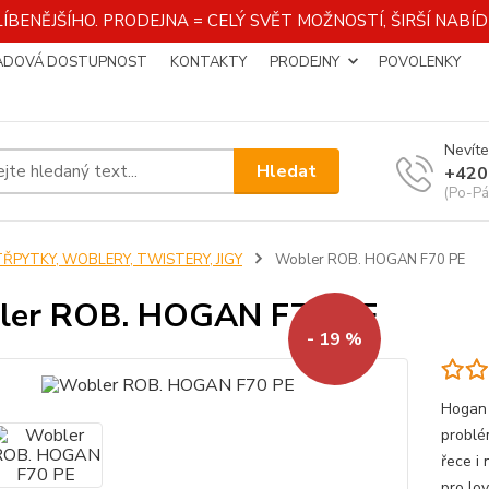
ÍBENĚJŠÍHO. PRODEJNA = CELÝ SVĚT MOŽNOSTÍ, ŠIRŠÍ NAB
ADOVÁ DOSTUPNOST
KONTAKTY
PRODEJNY
POVOLENKY
Nevíte
Hledat
+420
(Po-Pá
TŘPYTKY, WOBLERY, TWISTERY, JIGY
Wobler ROB. HOGAN F70 PE
ler ROB. HOGAN F70 PE
- 19 %
Hogan 
problé
řece i
pro lo