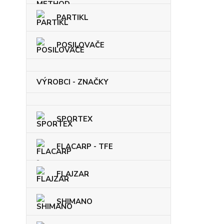
PARTIKL
POSILOVAČE
VÝROBCI - ZNAČKY
SPORTEX
FLACARP - TFE
FLAJZAR
SHIMANO