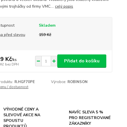
vými trojháčky od firmy VMC....
celý popis
tupnost
Skladem
a před slevou
159 Kč
9 Kč
/
ks
Přidat do košíku
 Kč
bez DPH
roduktu:
R.HGF70PE
Výrobce:
ROBINSON
cenu / dostupnost
VÝHODNÉ CENY A
NAVÍC SLEVA 5 %
SLEVOVÉ AKCE NA
PRO REGISTROVANÉ
SPOUSTU
ZÁKAZNÍKY
PRODUKTŮ