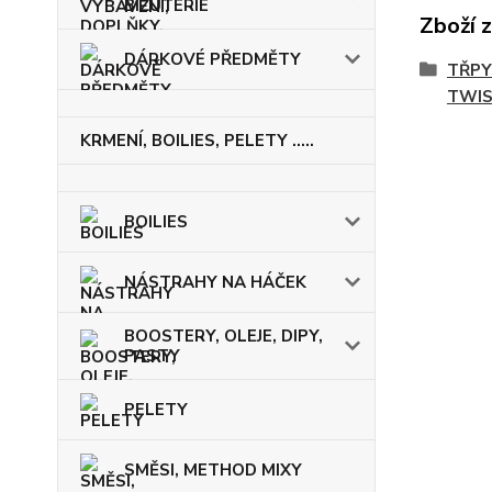
BIŽUTERIE
Zboží 
DÁRKOVÉ PŘEDMĚTY
TŘPY
TWIS
KRMENÍ, BOILIES, PELETY .....
BOILIES
NÁSTRAHY NA HÁČEK
BOOSTERY, OLEJE, DIPY,
PASTY
PELETY
SMĚSI, METHOD MIXY