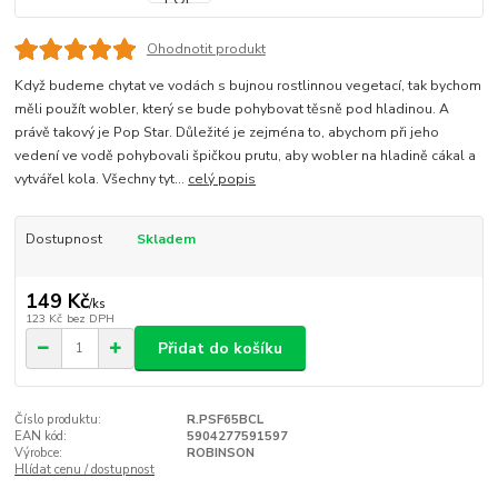
Ohodnotit produkt
Když budeme chytat ve vodách s bujnou rostlinnou vegetací, tak bychom
měli použít wobler, který se bude pohybovat těsně pod hladinou. A
právě takový je Pop Star. Důležité je zejména to, abychom při jeho
vedení ve vodě pohybovali špičkou prutu, aby wobler na hladině cákal a
vytvářel kola. Všechny tyt...
celý popis
Dostupnost
Skladem
149 Kč
/
ks
123 Kč
bez DPH
Přidat do košíku
Číslo produktu:
R.PSF65BCL
EAN kód:
5904277591597
Výrobce:
ROBINSON
Hlídat cenu / dostupnost