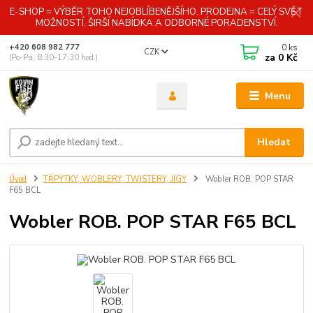
E-SHOP = VÝBĚR TOHO NEJOBLÍBENĚJŠÍHO. PRODEJNA = CELÝ SVĚT
MOŽNOSTÍ, ŠIRŠÍ NABÍDKA A ODBORNÉ PORADENSTVÍ.
0
ks
+420 608 982 777
CZK
za
0 Kč
(Po-Pá, 8:30-17:30 hod.)
Menu
Hledat
Úvod
TŘPYTKY, WOBLERY, TWISTERY, JIGY
Wobler ROB. POP STAR
F65 BCL
Wobler ROB. POP STAR F65 BCL