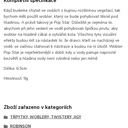
Kompletní specifikace
Když budeme chytat ve vodách s bujnou rostlinnou vegetací, tak
bychom měli použít wobler, který se bude pohybovat těsně pod
hladinou. A právě takový je Pop Star. Důležité je zejména to,
abychom při jeho vedení ve vodě pohybovali špičkou prutu, aby
wobler na hladině cákal a vytvářel kola. Všechny tyto vizuální
efekty budou mít za následek to, že dravci, kteří se nacházejí ve
vodě, se začnou stahovat k nástraze a budou na ní útočit. Wobler
Pop Star je nejefektivnější v době, kdy u vody panuje naprosté
bezvětří a hladina vody není zvlněná nebo jen mírně.
Délka: 6,5cm
Hmotnost: 9g
Zboží zařazeno v kategoriích
TŘPYTKY, WOBLERY, TWISTERY, JIGY
ROBINSON