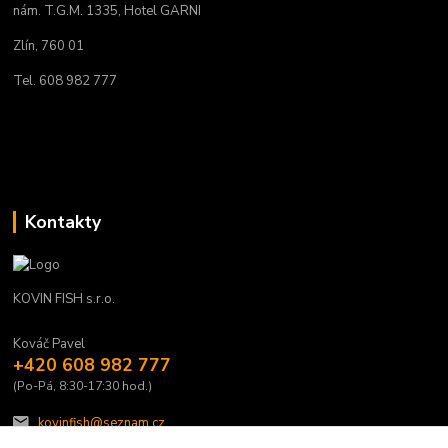
nám. T.G.M. 1335, Hotel GARNI
Zlín, 760 01
Tel. 608 982 777
Kontakty
KOVIN FISH s.r.o.
Kováč Pavel
+420 608 982 777
(Po-Pá, 8:30-17:30 hod.)
kovinfish@seznam.cz