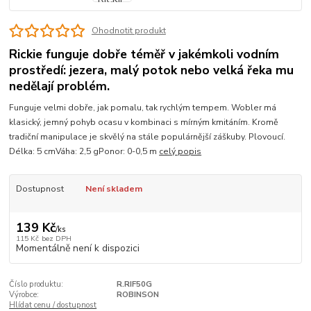
Ohodnotit produkt
Rickie funguje dobře téměř v jakémkoli vodním
prostředí: jezera, malý potok nebo velká řeka mu
nedělají problém.
Funguje velmi dobře, jak pomalu, tak rychlým tempem. Wobler má
klasický, jemný pohyb ocasu v kombinaci s mírným kmitáním. Kromě
tradiční manipulace je skvělý na stále populárnější záškuby. Plovoucí.
Délka: 5 cmVáha: 2,5 gPonor: 0-0,5 m
celý popis
Dostupnost
Není skladem
139 Kč
/
ks
115 Kč
bez DPH
Momentálně není k dispozici
Číslo produktu:
R.RIF50G
Výrobce:
ROBINSON
Hlídat cenu / dostupnost