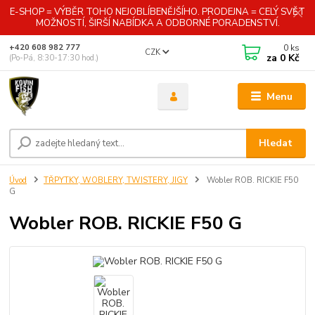
E-SHOP = VÝBĚR TOHO NEJOBLÍBENĚJŠÍHO. PRODEJNA = CELÝ SVĚT
MOŽNOSTÍ, ŠIRŠÍ NABÍDKA A ODBORNÉ PORADENSTVÍ.
0
ks
+420 608 982 777
CZK
za
0 Kč
(Po-Pá, 8:30-17:30 hod.)
Menu
Hledat
Úvod
TŘPYTKY, WOBLERY, TWISTERY, JIGY
Wobler ROB. RICKIE F50
G
Wobler ROB. RICKIE F50 G