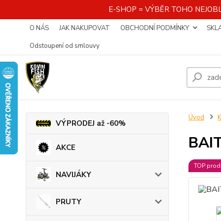
E-SHOP = VÝBĚR TOHO NEJOBL
O NÁS
JAK NAKUPOVAT
OBCHODNÍ PODMÍNKY
SKL
Odstoupení od smlouvy
Úvod
K
VÝPRODEJ až -60%
BAIT
AKCE
TOP prod
NAVIJÁKY
PRUTY