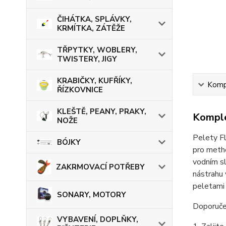
ČIHÁTKA, SPLÁVKY,
KRMÍTKA, ZÁTĚŽE
TŘPYTKY, WOBLERY,
TWISTERY, JIGY
KRABIČKY, KUFŘÍKY,
Kompl
ŘÍZKOVNICE
KLEŠTĚ, PEANY, PRAKY,
Komple
NOŽE
Pelety Fl
BÓJKY
pro metho
vodním sl
ZAKRMOVACÍ POTŘEBY
nástrahu 
peletami 
SONARY, MOTORY
Doporuče
VYBAVENÍ, DOPLŇKY,