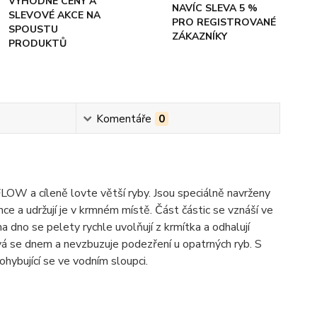
VÝHODNÉ CENY A
NAVÍC SLEVA 5 %
SLEVOVÉ AKCE NA
PRO REGISTROVANÉ
SPOUSTU
ZÁKAZNÍKY
PRODUKTŮ
Komentáře
0
OW a cíleně lovte větší ryby. Jsou speciálně navrženy
nce a udržují je v krmném místě. Část částic se vznáší ve
a dno se pelety rychle uvolňují z krmítka a odhalují
vá se dnem a nevzbuzuje podezření u opatrných ryb. S
hybující se ve vodním sloupci.