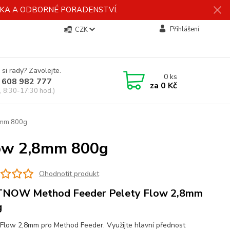
ÍDKA A ODBORNÉ PORADENSTVÍ.
Přihlášení
CZK
 si rady? Zavolejte.
0
ks
 608 982 777
za
0 Kč
, 8:30-17:30 hod.)
8mm 800g
ow 2,8mm 800g
Ohodnotit produkt
TNOW Method Feeder Pelety Flow 2,8mm
g
 Flow 2,8mm pro Method Feeder. Využijte hlavní přednost