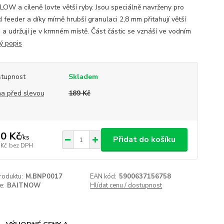
FLOW a cíleně lovte větší ryby. Jsou speciálně navrženy pro
 feeder a díky mírně hrubší granulaci 2,8 mm přitahují větší
 a udržují je v krmném místě. Část částic se vznáší ve vodním
ý popis
tupnost
Skladem
a před slevou
189 Kč
0 Kč
/
ks
Přidat do košíku
 Kč
bez DPH
roduktu:
M.BNP0017
EAN kód:
5900637156758
e:
BAITNOW
Hlídat cenu / dostupnost