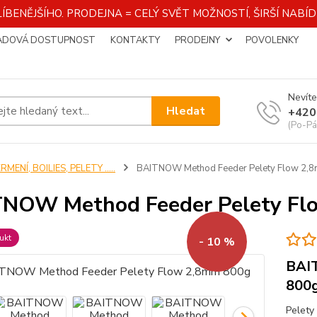
ÍBENĚJŠÍHO. PRODEJNA = CELÝ SVĚT MOŽNOSTÍ, ŠIRŠÍ NAB
ADOVÁ DOSTUPNOST
KONTAKTY
PRODEJNY
POVOLENKY
Nevíte
Hledat
+420
(Po-Pá
RMENÍ, BOILIES, PELETY .....
BAITNOW Method Feeder Pelety Flow 2,
NOW Method Feeder Pelety Fl
ukt
- 10 %
BAI
800
Pelety