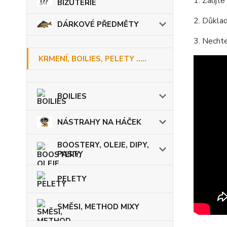
1. Zalijt
BIŽUTERIE
2. Důkla
DÁRKOVÉ PŘEDMĚTY
3. Necht
KRMENÍ, BOILIES, PELETY .....
BOILIES
NÁSTRAHY NA HÁČEK
BOOSTERY, OLEJE, DIPY,
PASTY
PELETY
SMĚSI, METHOD MIXY