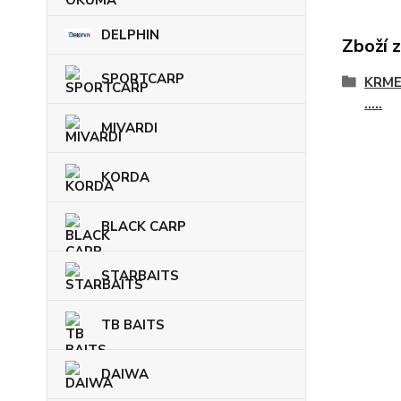
DELPHIN
Zboží 
SPORTCARP
KRME
.....
MIVARDI
KORDA
BLACK CARP
STARBAITS
TB BAITS
DAIWA