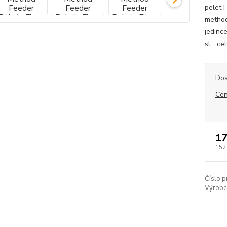
pelet 
method
jedince
sl...
cel
Dos
Cen
17
152
Číslo p
Výrobc