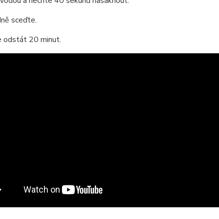
e vodou a nechte 40 sekund nasáknout.
dně sceďte.
e odstát 20 minut.