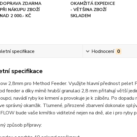
DOPRAVA ZDARMA
OKAMŽITÁ EXPEDICE
PŘI NÁKUPU ZBOŽÍ
- VĚTŠINA ZBOŽÍ
NAD 2 000.- KČ
SKLADEM
etní specifikace
Hodnocení
0
tní specifikace
ow 2,8mm pro Method Feeder. Využijte hlavní přednost pelet FL
d feeder a díky mírně hrubší granulaci 2,8 mm přitahují větší jedi
oupci, navádí ryby ke krmení a provokuje je k záběru. Po dopadu n
ve správný okamžik. Tlumené, přirozené zbarvení dokonale splý
FLOW bude vaše krmítko viditelné nejen na dně, ale i pro ryby po
ný způsob přípravy: