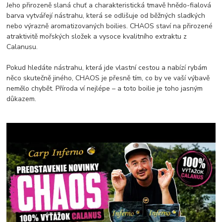
Jeho přirozeně slaná chuť a charakteristická tmavě hnědo-fialová
barva vytvářejí nástrahu, která se odlišuje od běžných sladkých
nebo výrazně aromatizovaných boilies. CHAOS staví na přirozené
atraktivitě mořských složek a vysoce kvalitního extraktu z
Calanusu.
Pokud hledáte nástrahu, která jde vlastní cestou a nabízí rybám
něco skutečně jiného, CHAOS je přesně tím, co by ve vaší výbavě
nemělo chybět. Příroda ví nejlépe – a toto boilie je toho jasným
důkazem.