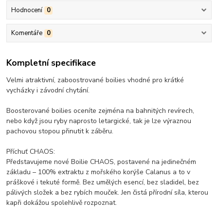
Hodnocení
0
Komentáře
0
Kompletní specifikace
Velmi atraktivní, zaboostrované boilies vhodné pro krátké
vycházky i závodní chytání.
Boosterované boilies oceníte zejména na bahnitých revírech,
nebo když jsou ryby naprosto letargické, tak je lze výraznou
pachovou stopou přinutit k záběru.
Příchuť CHAOS:
Představujeme nové Boilie CHAOS, postavené na jedinečném
základu – 100% extraktu z mořského korýše Calanus a to v
práškové i tekuté formě. Bez umělých esencí, bez sladidel, bez
pálivých složek a bez rybích mouček. Jen čistá přírodní síla, kterou
kapři dokážou spolehlivě rozpoznat.