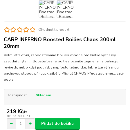
Ohodnotit produkt
CARP INFERNO Boosted Boilies Chaos 300ml
20mm
Velmi atraktivní, zaboostrované boilies vhodné pro krátké vycházky i
závodní chytání. Boosterované boilies oceníte zejména na bahnitých
revírech, nebo když jsou ryby naprosto letargické, tak je lze výraznou
pachovou stopou přinutit k záběru.Příchuť CHAOS:Představujeme...
celý
popis
Dostupnost
Skladem
219 Kč
/
ks
181 Kč
bez DPH
Přidat do košíku