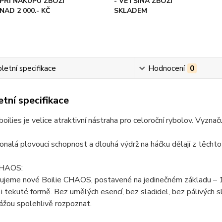
PŘI NÁKUPU ZBOŽÍ
- VĚTŠINA ZBOŽÍ
NAD 2 000.- KČ
SKLADEM
etní specifikace
Hodnocení
0
tní specifikace
boilies je velice atraktivní nástraha pro celoroční rybolov. Vyzn
konalá plovoucí schopnost a dlouhá výdrž na háčku dělají z těchto b
CHAOS:
ujeme nové Boilie CHAOS, postavené na jedinečném základu – 
i tekuté formě. Bez umělých esencí, bez sladidel, bez pálivých slo
ážou spolehlivě rozpoznat.