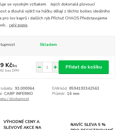
uje se vysokým vztlakem. Jejich dokonalá plovoucí
ost a dlouhá výdrž na háčku dělají z těchto boilies ideálního
a pro lov kaprů i dalších ryb.Příchuť CHAOS:Představujeme
ili...
celý popis
tupnost
Skladem
9 Kč
/
ks
Přidat do košíku
 Kč
bez DPH
roduktu:
93.000064
EAN kód:
8594193342563
e:
CARP INFERNO
Průměr:
16 mm
cenu / dostupnost
VÝHODNÉ CENY A
NAVÍC SLEVA 5 %
SLEVOVÉ AKCE NA