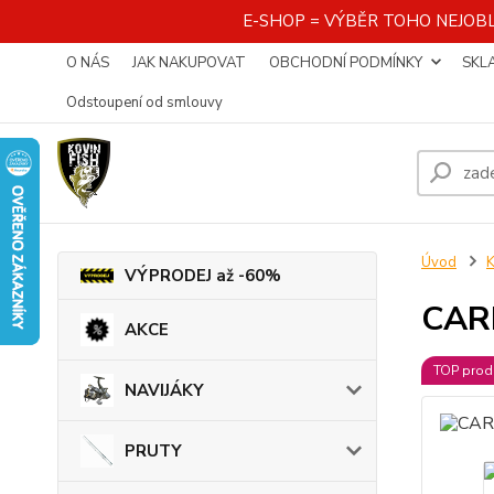
E-SHOP = VÝBĚR TOHO NEJOBL
O NÁS
JAK NAKUPOVAT
OBCHODNÍ PODMÍNKY
SKL
Odstoupení od smlouvy
Úvod
K
VÝPRODEJ až -60%
CARP
AKCE
TOP prod
NAVIJÁKY
PRUTY