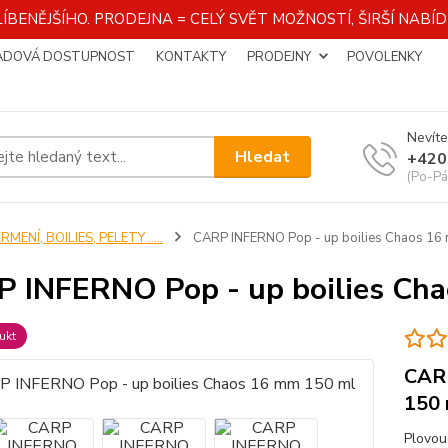
ÍBENĚJŠÍHO. PRODEJNA = CELÝ SVĚT MOŽNOSTÍ, ŠIRŠÍ NAB
ADOVÁ DOSTUPNOST
KONTAKTY
PRODEJNY
POVOLENKY
Nevíte
Hledat
+420
(Po-Pá
RMENÍ, BOILIES, PELETY .....
CARP INFERNO Pop - up boilies Chaos 16
 INFERNO Pop - up boilies Ch
ukt
CARP
150 
Plovouc