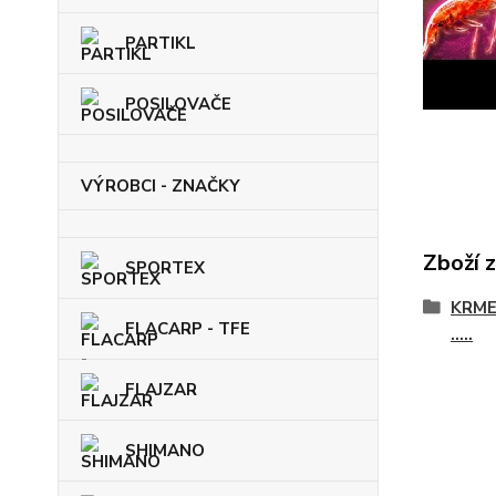
PARTIKL
POSILOVAČE
VÝROBCI - ZNAČKY
Zboží 
SPORTEX
KRME
FLACARP - TFE
.....
FLAJZAR
SHIMANO