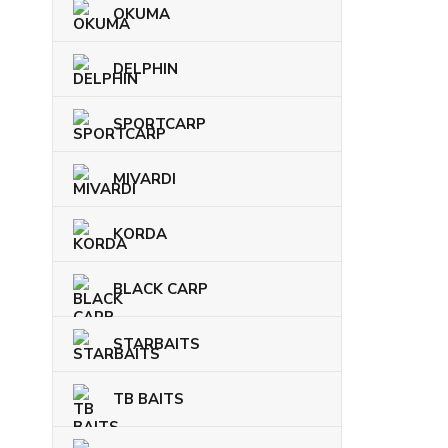
OKUMA
DELPHIN
SPORTCARP
MIVARDI
KORDA
BLACK CARP
STARBAITS
TB BAITS