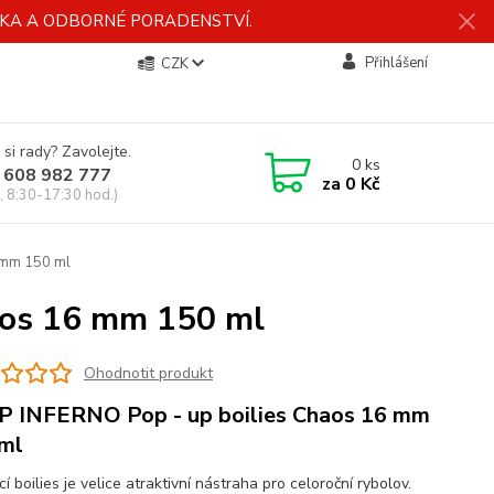
ÍDKA A ODBORNÉ PORADENSTVÍ.
Přihlášení
CZK
 si rady? Zavolejte.
0
ks
 608 982 777
za
0 Kč
, 8:30-17:30 hod.)
 mm 150 ml
aos 16 mm 150 ml
Ohodnotit produkt
 INFERNO Pop - up boilies Chaos 16 mm
ml
í boilies je velice atraktivní nástraha pro celoroční rybolov.