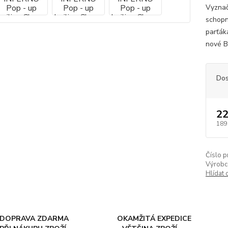
Vyznač
schopn
parťák
nové Bo
Dos
22
189
Číslo p
Výrobc
Hlídat 
DOPRAVA ZDARMA
OKAMŽITÁ EXPEDICE