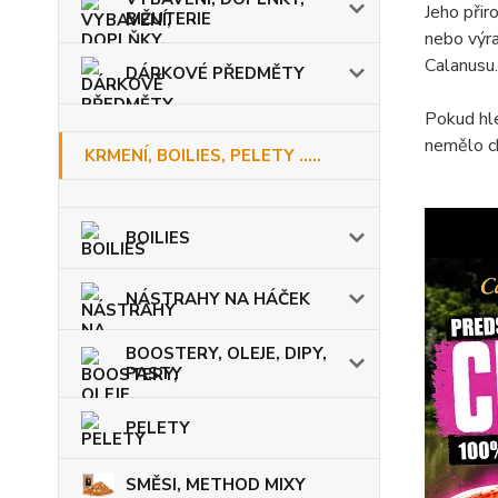
Jeho přir
BIŽUTERIE
nebo výra
Calanusu.
DÁRKOVÉ PŘEDMĚTY
Pokud hle
nemělo ch
KRMENÍ, BOILIES, PELETY .....
BOILIES
NÁSTRAHY NA HÁČEK
BOOSTERY, OLEJE, DIPY,
PASTY
PELETY
SMĚSI, METHOD MIXY