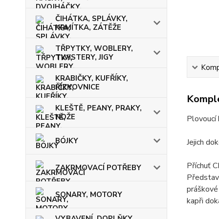
ČIHÁTKA, SPLÁVKY,
KRMÍTKA, ZÁTĚŽE
TŘPYTKY, WOBLERY,
TWISTERY, JIGY
Kompl
KRABIČKY, KUFŘÍKY,
ŘÍZKOVNICE
Komple
KLEŠTĚ, PEANY, PRAKY,
NOŽE
Plovoucí 
BÓJKY
Jejich do
Příchuť 
ZAKRMOVACÍ POTŘEBY
Představ
práškové 
SONARY, MOTORY
kapři dok
VYBAVENÍ, DOPLŇKY,