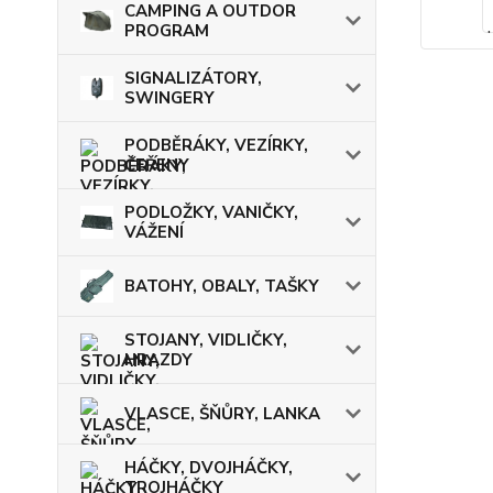
CAMPING A OUTDOR
PROGRAM
SIGNALIZÁTORY,
SWINGERY
PODBĚRÁKY, VEZÍRKY,
ČEŘENY
PODLOŽKY, VANIČKY,
VÁŽENÍ
BATOHY, OBALY, TAŠKY
STOJANY, VIDLIČKY,
HRAZDY
VLASCE, ŠŇŮRY, LANKA
HÁČKY, DVOJHÁČKY,
TROJHÁČKY