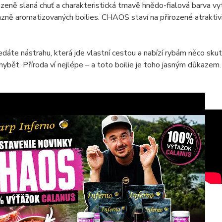
ozeně slaná chuť a charakteristická tmavě hnědo-fialová barva vyt
zně aromatizovaných boilies. CHAOS staví na přirozené atraktiv
dáte nástrahu, která jde vlastní cestou a nabízí rybám něco sku
ybět. Příroda ví nejlépe – a toto boilie je toho jasným důkazem.