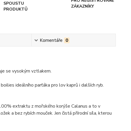
PRO REGISTROVANÉ
SPOUSTU
ZÁKAZNÍKY
PRODUKTŮ
Komentáře
0
ačuje se vysokým vztlakem.
oilies ideálního parťáka pro lov kaprů i dalších ryb.
100% extraktu z mořského korýše Calanus a to v
žek a bez rybích mouček. Jen čistá přírodní síla, kterou