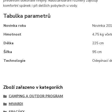
především dokonale hřejivý. Nadstandardní rozměry zajišťují
komfortní spánek i při delších pobytech u vody.
Tabulka parametrů
Novinka roku
Novinka 20
Hmotnost
4,75 kg včet
Délka
225 cm
Šířka
95 cm
Technologie
Odepínací d
Zboží zařazeno v kategoriích
CAMPING A OUTDOR PROGRAM
MIVARDI