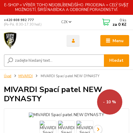
E-SHOP = VÝBĚR TOHO NEJOBLÍBENĚJŠÍHO. PRODEJNA = CELÝ SVĚT
MOŽNOSTÍ, ŠIRŠÍ NABÍDKA A ODBORNÉ PORADENSTVÍ.
0
ks
+420 608 982 777
CZK
za
0 Kč
(Po-Pá, 8:30-17:30 hod.)
Menu
Hledat
Úvod
MIVARDI
MIVARDI Spací patel NEW DYNASTY
MIVARDI Spací patel NEW
DYNASTY
- 10 %