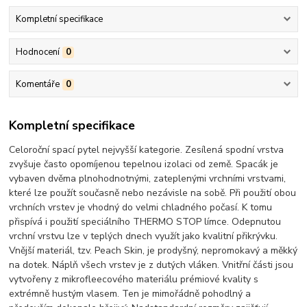
Kompletní specifikace
Hodnocení
0
Komentáře
0
Kompletní specifikace
Celoroční spací pytel nejvyšší kategorie. Zesílená spodní vrstva
zvyšuje často opomíjenou tepelnou izolaci od země. Spacák je
vybaven dvěma plnohodnotnými, zateplenými vrchními vrstvami,
které lze použít současně nebo nezávisle na sobě. Při použití obou
vrchních vrstev je vhodný do velmi chladného počasí. K tomu
přispívá i použití speciálního THERMO STOP límce. Odepnutou
vrchní vrstvu lze v teplých dnech využít jako kvalitní přikrývku.
Vnější materiál, tzv. Peach Skin, je prodyšný, nepromokavý a měkký
na dotek. Náplň všech vrstev je z dutých vláken. Vnitřní části jsou
vytvořeny z mikrofleecového materiálu prémiové kvality s
extrémně hustým vlasem. Ten je mimořádně pohodlný a