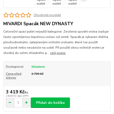
Ohodnotit produkt
MIVARDI Spacák NEW DYNASTY
Celoroční spací pytel nejvyšší kategorie. Zesílená spodní vrstva zvyšuje
často opomíjenou tepelnou izolaci od země. Spacák je vybaven dvěma
plnohodnotnými, zateplenými vrchními vrstvami, které lze použít
současně nebo nezávisle na sobě. Při použití obou vrchních vrstev je
vhodný do velmi chladného p...
celý popis
Dostupnost
Skladem
Cena před
3 799 Kč
slevou
3 419 Kč
/
ks
2 826 Kč
bez DPH
Přidat do košíku