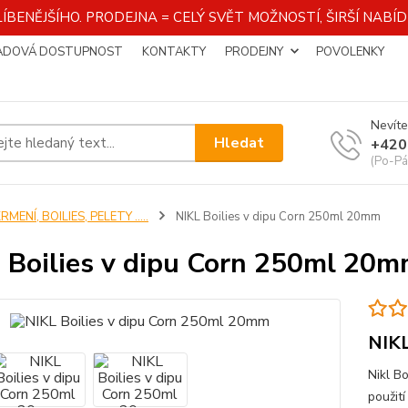
ÍBENĚJŠÍHO. PRODEJNA = CELÝ SVĚT MOŽNOSTÍ, ŠIRŠÍ NAB
ADOVÁ DOSTUPNOST
KONTAKTY
PRODEJNY
POVOLENKY
Nevíte
Hledat
+420
(Po-Pá
RMENÍ, BOILIES, PELETY .....
NIKL Boilies v dipu Corn 250ml 20mm
 Boilies v dipu Corn 250ml 20
NIKL
Nikl B
použit