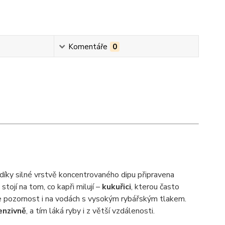
Komentáře
0
 díky silné vrstvě koncentrovaného dipu připravena
 stojí na tom, co kapři milují –
kukuřici
, kterou často
hne pozornost i na vodách s vysokým rybářským tlakem.
enzivně
, a tím láká ryby i z větší vzdálenosti.