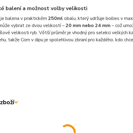
ké balení a možnost volby velikosti
 je balena v praktickém
250ml
obalu, který udržuje boilies v max
může vybrat ze dvou velikostí –
20 mm nebo 24 mm
– což umož
cílové velikosti ryb. Větší průměr je vhodný pro selekci velkých 
ehu, takže Corn v dipu je spolehlivou zbraní pro každého, kdo chce
zboží