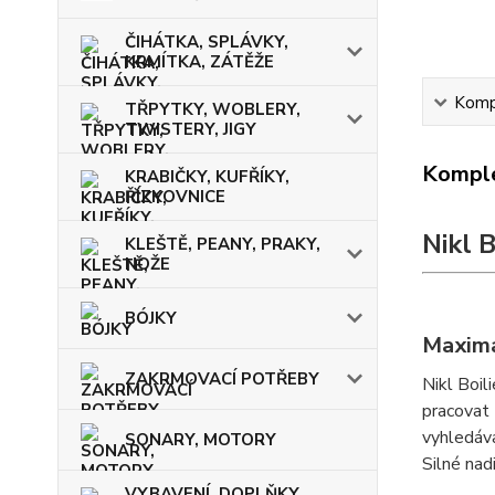
ČIHÁTKA, SPLÁVKY,
KRMÍTKA, ZÁTĚŽE
Kompl
TŘPYTKY, WOBLERY,
TWISTERY, JIGY
Komple
KRABIČKY, KUFŘÍKY,
ŘÍZKOVNICE
Nikl 
KLEŠTĚ, PEANY, PRAKY,
NOŽE
BÓJKY
Maximál
ZAKRMOVACÍ POTŘEBY
Nikl Boil
pracovat
vyhledáva
SONARY, MOTORY
Silné nad
VYBAVENÍ, DOPLŇKY,