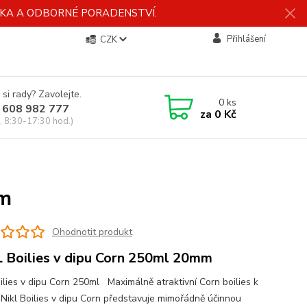
ÍDKA A ODBORNÉ PORADENSTVÍ.
Přihlášení
CZK
 si rady? Zavolejte.
0
ks
 608 982 777
za
0 Kč
, 8:30-17:30 hod.)
mm
Ohodnotit produkt
 Boilies v dipu Corn 250ml 20mm
oilies v dipu Corn 250ml Maximálně atraktivní Corn boilies k
í Nikl Boilies v dipu Corn představuje mimořádně účinnou