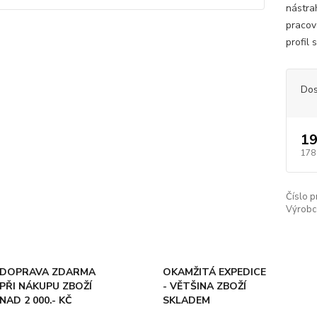
nástra
pracov
profil 
Dos
19
178
Číslo p
Výrobc
DOPRAVA ZDARMA
OKAMŽITÁ EXPEDICE
PŘI NÁKUPU ZBOŽÍ
- VĚTŠINA ZBOŽÍ
NAD 2 000.- KČ
SKLADEM