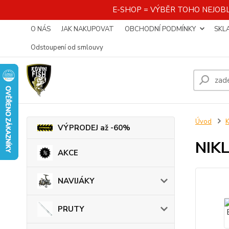
E-SHOP = VÝBĚR TOHO NEJOBL
O NÁS
JAK NAKUPOVAT
OBCHODNÍ PODMÍNKY
SKL
Odstoupení od smlouvy
Úvod
K
VÝPRODEJ až -60%
NIKL
AKCE
NAVIJÁKY
PRUTY