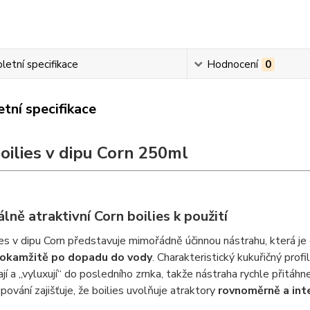
etní specifikace
Hodnocení
0
tní specifikace
Boilies v dipu Corn 250ml
ně atraktivní Corn boilies k použití
ies v dipu Corn představuje mimořádně účinnou nástrahu, která je
okamžitě po dopadu do vody
. Charakteristický kukuřičný profil
jí a „vyluxují“ do posledního zrnka, takže nástraha rychle přitá
ipování zajišťuje, že boilies uvolňuje atraktory
rovnoměrně a int