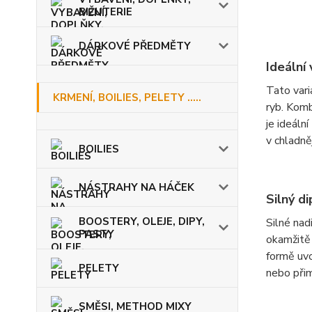
BIŽUTERIE
DÁRKOVÉ PŘEDMĚTY
Ideální
Tato vari
KRMENÍ, BOILIES, PELETY .....
ryb. Komb
je ideáln
v chladně
BOILIES
NÁSTRAHY NA HÁČEK
Silný d
BOOSTERY, OLEJE, DIPY,
Silné nad
PASTY
okamžitě 
formě uvo
PELETY
nebo přim
SMĚSI, METHOD MIXY