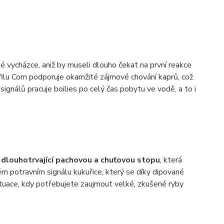
é vycházce, aniž by museli dlouho čekat na první reakce
filu Corn podporuje okamžité zájmové chování kaprů, což
signálů pracuje boilies po celý čas pobytu ve vodě, a to i
í
dlouhotrvající pachovou a chuťovou stopu
, která
ém potravním signálu kukuřice, který se díky dipované
 situace, kdy potřebujete zaujmout velké, zkušené ryby