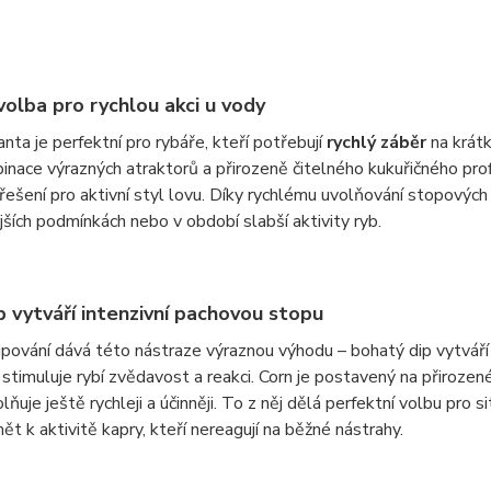
 volba pro rychlou akci u vody
anta je perfektní pro rybáře, kteří potřebují
rychlý záběr
na krátk
inace výrazných atraktorů a přirozeně čitelného kukuřičného pro
í řešení pro aktivní styl lovu. Díky rychlému uvolňování stopových 
jších podmínkách nebo v období slabší aktivity ryb.
ip vytváří intenzivní pachovou stopu
ipování dává této nástraze výraznou výhodu – bohatý dip vytvář
stimuluje rybí zvědavost a reakci. Corn je postavený na přirozen
lňuje ještě rychleji a účinněji. To z něj dělá perfektní volbu pro
ět k aktivitě kapry, kteří nereagují na běžné nástrahy.