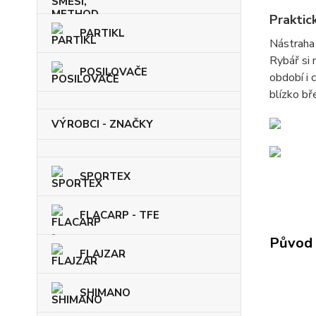
Praktic
PARTIKL
Nástraha
Rybář si 
POSILOVAČE
období i 
blízko bř
VÝROBCI - ZNAČKY
SPORTEX
FLACARP - TFE
Původ 
FLAJZAR
SHIMANO