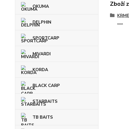
Zboží 
OKUMA
KRME
DELPHIN
.....
SPORTCARP
MIVARDI
KORDA
BLACK CARP
STARBAITS
TB BAITS