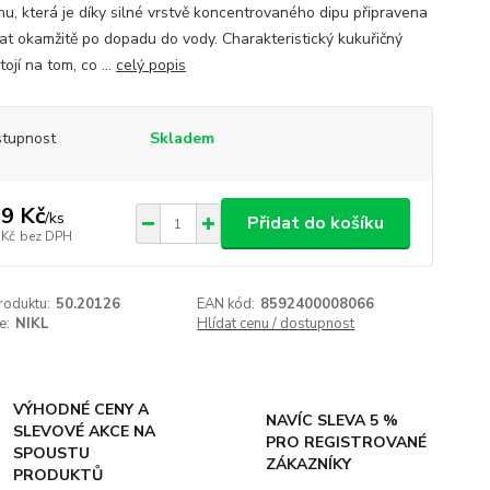
hu, která je díky silné vrstvě koncentrovaného dipu připravena
at okamžitě po dopadu do vody. Charakteristický kukuřičný
stojí na tom, co ...
celý popis
tupnost
Skladem
9 Kč
/
ks
Přidat do košíku
 Kč
bez DPH
roduktu:
50.20126
EAN kód:
8592400008066
e:
NIKL
Hlídat cenu / dostupnost
VÝHODNÉ CENY A
NAVÍC SLEVA 5 %
SLEVOVÉ AKCE NA
PRO REGISTROVANÉ
SPOUSTU
ZÁKAZNÍKY
PRODUKTŮ