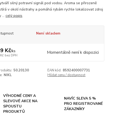
vytváří silný potravní signál pod vodou. Aroma se přirozeně
stírá v okolí nástrahy a pomáhá rybám rychle lokalizovat zdroj
 ...
celý popis
tupnost
Není skladem
9 Kč
/
ks
Momentálně není k dispozici
 Kč
bez DPH
roduktu:
50.20130
EAN kód:
8592400007731
e:
NIKL
Hlídat cenu / dostupnost
VÝHODNÉ CENY A
NAVÍC SLEVA 5 %
SLEVOVÉ AKCE NA
PRO REGISTROVANÉ
SPOUSTU
ZÁKAZNÍKY
PRODUKTŮ