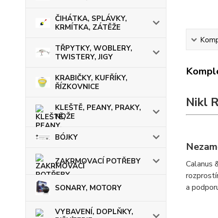
ČIHÁTKA, SPLÁVKY,
KRMÍTKA, ZÁTĚŽE
Kompl
TŘPYTKY, WOBLERY,
TWISTERY, JIGY
Komple
KRABIČKY, KUFŘÍKY,
ŘÍZKOVNICE
Nikl 
KLEŠTĚ, PEANY, PRAKY,
NOŽE
BÓJKY
Nezamě
ZAKRMOVACÍ POTŘEBY
Calanus &
rozprostí
a podpor
SONARY, MOTORY
VYBAVENÍ, DOPLŇKY,