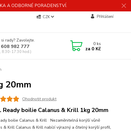
ÍDKA A ODBORNÉ PORADENSTVÍ.
Přihlášení
CZK
 si rady? Zavolejte.
0
ks
 608 982 777
za
0 Kč
, 8:30-17:30 hod.)
m
1kg 20mm
Ohodnotit produkt
 Ready boilie Calanus & Krill 1kg 20mm
eady boilie Calanus & Krill Nezaměnitelná korýší vůně
 & Krill Calanus & Krill nabízí výrazný a čitelný korýší profil,