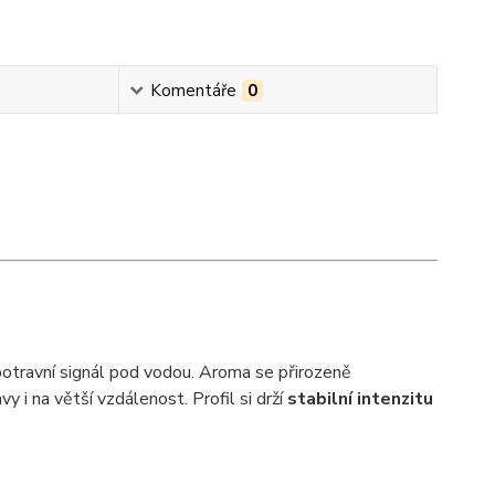
Komentáře
0
ý potravní signál pod vodou. Aroma se přirozeně
y i na větší vzdálenost. Profil si drží
stabilní intenzitu