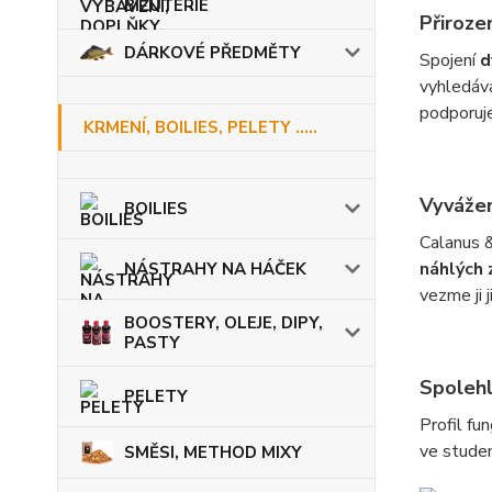
BIŽUTERIE
Přiroze
DÁRKOVÉ PŘEDMĚTY
Spojení
d
vyhledáva
podporuj
KRMENÍ, BOILIES, PELETY .....
Vyvážen
BOILIES
Calanus &
náhlých 
NÁSTRAHY NA HÁČEK
vezme ji j
BOOSTERY, OLEJE, DIPY,
PASTY
Spolehl
PELETY
Profil fu
ve studen
SMĚSI, METHOD MIXY