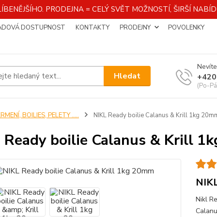
ÍBENĚJŠÍHO. PRODEJNA = CELÝ SVĚT MOŽNOSTÍ, ŠIRŠÍ NAB
ADOVÁ DOSTUPNOST
KONTAKTY
PRODEJNY
POVOLENKY
Nevíte
Hledat
+420
(Po-Pá
RMENÍ, BOILIES, PELETY .....
NIKL Ready boilie Calanus & Krill 1kg 20m
 Ready boilie Calanus & Krill 
NIKL
Nikl R
Calanus