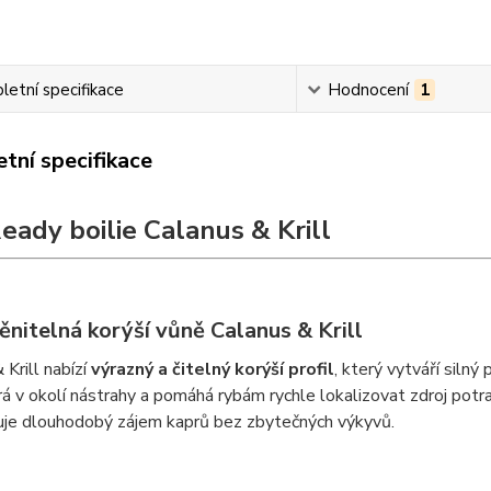
etní specifikace
Hodnocení
1
tní specifikace
Ready boilie Calanus & Krill
nitelná korýší vůně Calanus & Krill
 Krill nabízí
výrazný a čitelný korýší profil
, který vytváří siln
rá v okolí nástrahy a pomáhá rybám rychle lokalizovat zdroj potrav
uje dlouhodobý zájem kaprů bez zbytečných výkyvů.