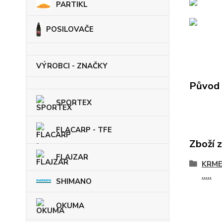
PARTIKL
POSILOVAČE
VÝROBCI - ZNAČKY
Původ 
SPORTEX
FLACARP - TFE
Zboží 
FLAJZAR
KRME
.....
SHIMANO
OKUMA