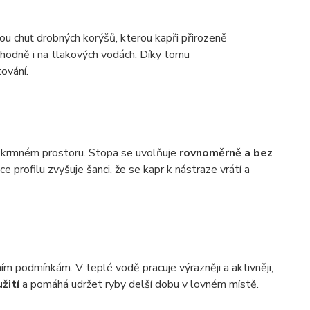
kou chuť drobných korýšů, kterou kapři přirozeně
yhodně i na tlakových vodách. Díky tomu
ování.
 v krmném prostoru. Stopa se uvolňuje
rovnoměrně a bez
áce profilu zvyšuje šanci, že se kapr k nástraze vrátí a
ím podmínkám. V teplé vodě pracuje výrazněji a aktivněji,
žití
a pomáhá udržet ryby delší dobu v lovném místě.