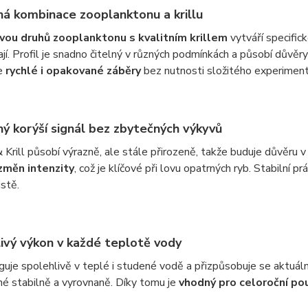
ná kombinace zooplanktonu a krillu
vou druhů zooplanktonu s kvalitním krillem
vytváří specific
jí. Profil je snadno čitelný v různých podmínkách a působí důvěr
e
rychlé i opakované záběry
bez nutnosti složitého experiment
ý korýší signál bez zbytečných výkyvů
 Krill působí výrazně, ale stále přirozeně, takže buduje důvěru
změn intenzity
, což je klíčové při lovu opatrných ryb. Stabilní pr
istě.
ivý výkon v každé teplotě vody
nguje spolehlivě v teplé i studené vodě a přizpůsobuje se aktuáln
é stabilně a vyrovnaně. Díky tomu je
vhodný pro celoroční pou