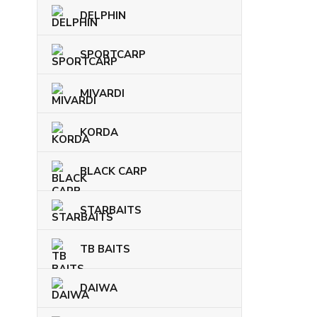
DELPHIN
SPORTCARP
MIVARDI
KORDA
BLACK CARP
STARBAITS
TB BAITS
DAIWA