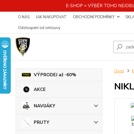
E-SHOP = VÝBĚR TOHO NEJOBL
O NÁS
JAK NAKUPOVAT
OBCHODNÍ PODMÍNKY
SKL
Odstoupení od smlouvy
Úvod
K
VÝPRODEJ až -60%
NIKL
AKCE
NAVIJÁKY
PRUTY