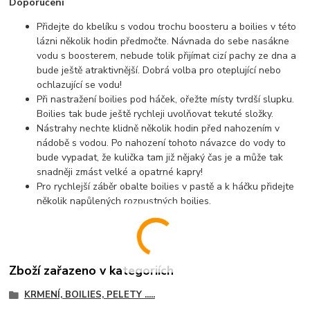
Doporučení
Přidejte do kbelíku s vodou trochu boosteru a boilies v této
lázni několik hodin předmočte. Návnada do sebe nasákne
vodu s boosterem, nebude tolik přijímat cizí pachy ze dna a
bude ještě atraktivnější. Dobrá volba pro oteplující nebo
ochlazující se vodu!
Při nastražení boilies pod háček, ořežte místy tvrdší slupku.
Boilies tak bude ještě rychleji uvolňovat tekuté složky.
Nástrahy nechte klidně několik hodin před nahozením v
nádobě s vodou. Po nahození tohoto návazce do vody to
bude vypadat, že kulička tam již nějaký čas je a může tak
snadněji zmást velké a opatrné kapry!
Pro rychlejší záběr obalte boilies v pastě a k háčku přidejte
několik napůlených rozpustných boilies.
Zboží zařazeno v kategoriích
KRMENÍ, BOILIES, PELETY .....