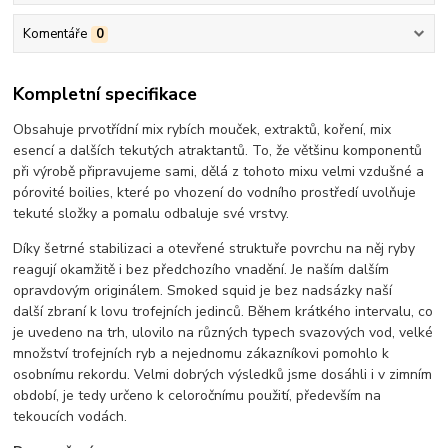
Komentáře
0
Kompletní specifikace
Obsahuje prvotřídní mix rybích mouček, extraktů, koření, mix
esencí a dalších tekutých atraktantů. To, že většinu komponentů
při výrobě připravujeme sami, dělá z tohoto mixu velmi vzdušné a
pórovité boilies, které po vhození do vodního prostředí uvolňuje
tekuté složky a pomalu odbaluje své vrstvy.
Díky šetrné stabilizaci a otevřené struktuře povrchu na něj ryby
reagují okamžitě i bez předchozího vnadění. Je naším dalším
opravdovým originálem. Smoked squid je bez nadsázky naší
další zbraní k lovu trofejních jedinců. Během krátkého intervalu, co
je uvedeno na trh, ulovilo na různých typech svazových vod, velké
množství trofejních ryb a nejednomu zákazníkovi pomohlo k
osobnímu rekordu. Velmi dobrých výsledků jsme dosáhli i v zimním
období, je tedy určeno k celoročnímu použití, především na
tekoucích vodách.