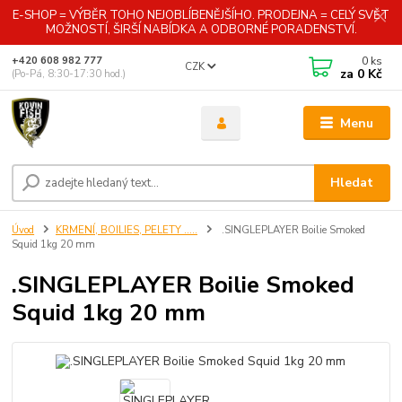
E-SHOP = VÝBĚR TOHO NEJOBLÍBENĚJŠÍHO. PRODEJNA = CELÝ SVĚT
MOŽNOSTÍ, ŠIRŠÍ NABÍDKA A ODBORNÉ PORADENSTVÍ.
0
ks
+420 608 982 777
CZK
za
0 Kč
(Po-Pá, 8:30-17:30 hod.)
Menu
Hledat
Úvod
KRMENÍ, BOILIES, PELETY .....
.SINGLEPLAYER Boilie Smoked
Squid 1kg 20 mm
.SINGLEPLAYER Boilie Smoked
Squid 1kg 20 mm