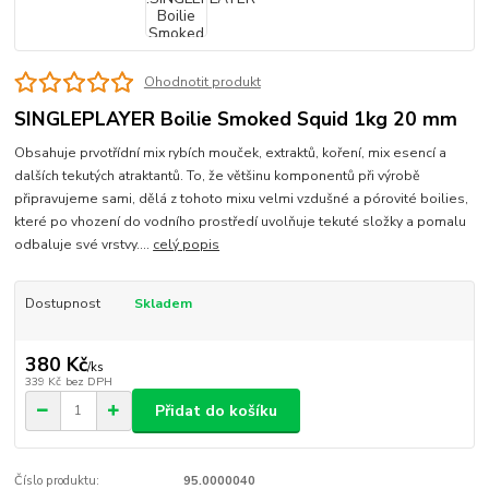
Ohodnotit produkt
SINGLEPLAYER Boilie Smoked Squid 1kg 20 mm
Obsahuje prvotřídní mix rybích mouček, extraktů, koření, mix esencí a
dalších tekutých atraktantů. To, že většinu komponentů při výrobě
připravujeme sami, dělá z tohoto mixu velmi vzdušné a pórovité boilies,
které po vhození do vodního prostředí uvolňuje tekuté složky a pomalu
odbaluje své vrstvy....
celý popis
Dostupnost
Skladem
380 Kč
/
ks
339 Kč
bez DPH
Přidat do košíku
Číslo produktu:
95.0000040