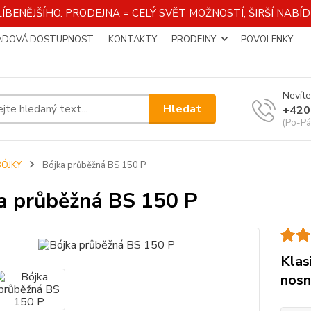
ÍBENĚJŠÍHO. PRODEJNA = CELÝ SVĚT MOŽNOSTÍ, ŠIRŠÍ NAB
ADOVÁ DOSTUPNOST
KONTAKTY
PRODEJNY
POVOLENKY
Nevíte
Hledat
+420
(Po-Pá
BÓJKY
Bójka průběžná BS 150 P
a průběžná BS 150 P
Klas
nosn