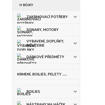
H BÓJKY
ZAKRMOVACÍ POTŘEBY
SONARY, MOTORY
VYBAVENÍ, DOPLŇKY,
BIŽUTERIE
DÁRKOVÉ PŘEDMĚTY
KRMENÍ, BOILIES, PELETY .....
BOILIES
NÁSTRAHY NA HÁČEK