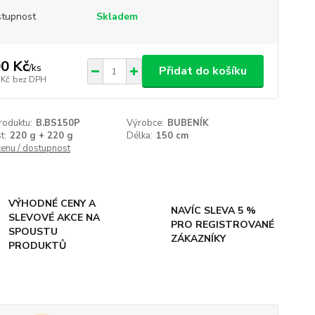
tupnost
Skladem
0 Kč
/
ks
Přidat do košíku
 Kč
bez DPH
roduktu:
B.BS150P
Výrobce:
BUBENÍK
t:
220 g + 220 g
Délka:
150 cm
cenu / dostupnost
VÝHODNÉ CENY A
NAVÍC SLEVA 5 %
SLEVOVÉ AKCE NA
PRO REGISTROVANÉ
SPOUSTU
ZÁKAZNÍKY
PRODUKTŮ