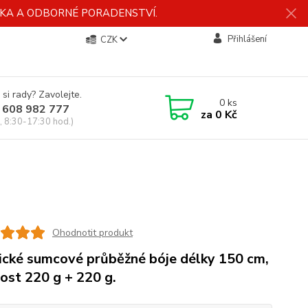
ÍDKA A ODBORNÉ PORADENSTVÍ.
Přihlášení
CZK
 si rady? Zavolejte.
0
ks
 608 982 777
za
0 Kč
, 8:30-17:30 hod.)
Ohodnotit produkt
ické sumcové průběžné bóje délky 150 cm,
ost 220 g + 220 g.