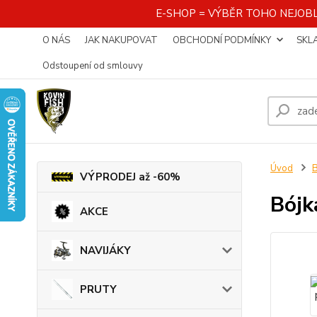
E-SHOP = VÝBĚR TOHO NEJOBL
O NÁS
JAK NAKUPOVAT
OBCHODNÍ PODMÍNKY
SKL
Odstoupení od smlouvy
Úvod
VÝPRODEJ až -60%
Bójk
AKCE
NAVIJÁKY
PRUTY