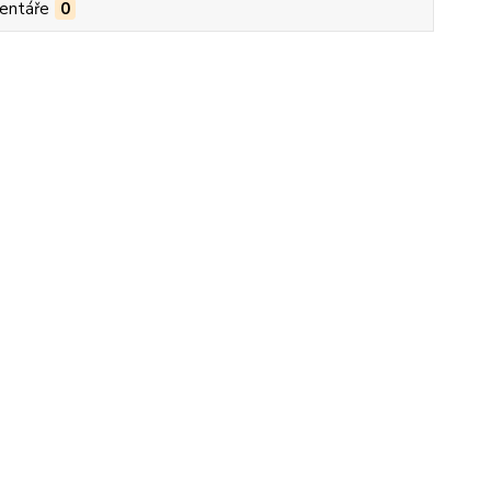
entáře
0