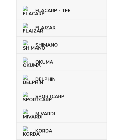
FLACARP - TFE
FLAJZAR
SHIMANO
OKUMA
DELPHIN
SPORTCARP
MIVARDI
KORDA