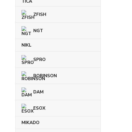
ZFISH
NGT
NIKL
SPRO
ROBINSON
DAM
ESOX
MIKADO