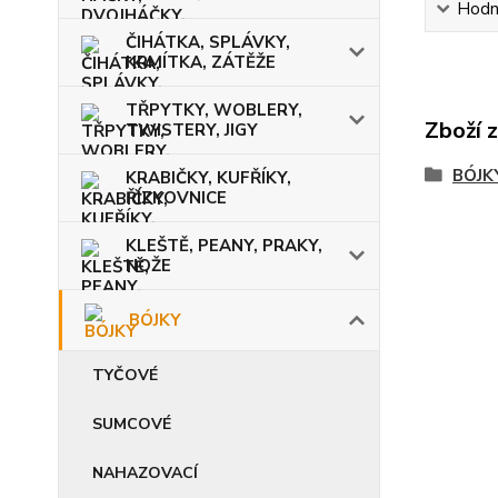
Hodn
ČIHÁTKA, SPLÁVKY,
KRMÍTKA, ZÁTĚŽE
TŘPYTKY, WOBLERY,
Zboží 
TWISTERY, JIGY
BÓJK
KRABIČKY, KUFŘÍKY,
ŘÍZKOVNICE
KLEŠTĚ, PEANY, PRAKY,
NOŽE
BÓJKY
TYČOVÉ
SUMCOVÉ
NAHAZOVACÍ