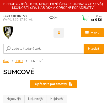
E-SHOP = VÝBĚR TOHO NEJOBLÍBENĚJŠÍHO. PRODEJNA = CELÝ SVĚT
MOŽNOSTÍ, ŠIRŠÍ NABÍDKA A ODBORNÉ PORADENSTVÍ.
0
ks
+420 608 982 777
CZK
za
0 Kč
(Po-Pá, 8:30-17:30 hod.)
Menu
Hledat
Úvod
BÓJKY
SUMCOVÉ
SUMCOVÉ
Upřesnit parametry
Nejnovější
Nejlevnější
Nejdražší