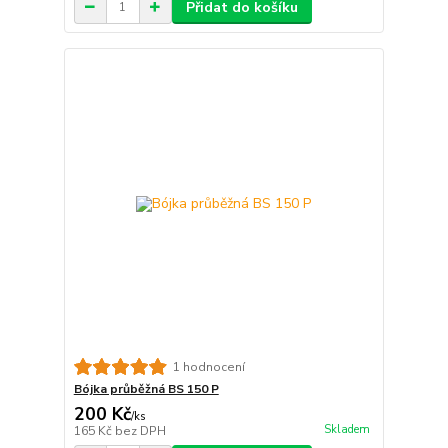
Přidat do košíku
1 hodnocení
Bójka průběžná BS 150 P
200 Kč
/
ks
Skladem
165 Kč
bez DPH