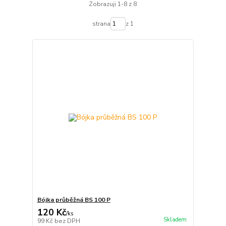
Zobrazuji 1-8 z 8
strana
z 1
Bójka průběžná BS 100 P
120 Kč
/
ks
Skladem
99 Kč
bez DPH