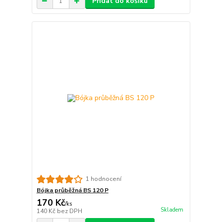
Přidat do košíku
1 hodnocení
Bójka průběžná BS 120 P
170 Kč
/
ks
Skladem
140 Kč
bez DPH