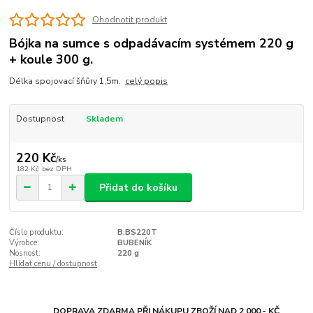
Ohodnotit produkt
Bójka na sumce s odpadávacím systémem 220 g
+ koule 300 g.
Délka spojovací šňůry 1,5m.
celý popis
Dostupnost
Skladem
220 Kč
/
ks
182 Kč
bez DPH
Přidat do košíku
Číslo produktu:
B.BS220T
Výrobce:
BUBENÍK
Nosnost:
220 g
Hlídat cenu / dostupnost
DOPRAVA ZDARMA PŘI NÁKUPU ZBOŽÍ NAD 2 000.- KČ