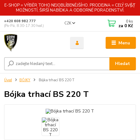
E-SHOP = VÝBĚR TOHO NEJOBLÍBENĚJŠÍHO. PRODEJNA = CELÝ SVĚT
MOŽNOSTÍ, ŠIRŠÍ NABÍDKA A ODBORNÉ PORADENSTVÍ.
0
ks
+420 608 982 777
CZK
za
0 Kč
(Po-Pá, 8:30-17:30 hod.)
Menu
Hledat
Úvod
BÓJKY
Bójka trhací BS 220 T
Bójka trhací BS 220 T