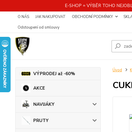
E-SHOP = VÝBĚR TOHO NEJOBL
O NÁS
JAK NAKUPOVAT
OBCHODNÍ PODMÍNKY
SKL
Odstoupení od smlouvy
Úvod
K
VÝPRODEJ až -60%
CUKK
AKCE
NAVIJÁKY
PRUTY