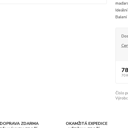
maďars
Ideáln
Balení
Dos
Cen
78
70 
Číslo p
Výrobc
DOPRAVA ZDARMA
OKAMŽITÁ EXPEDICE