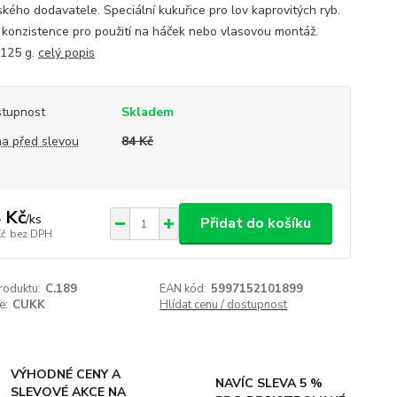
kého dodavatele. Speciální kukuřice pro lov kaprovitých ryb.
í konzistence pro použití na háček nebo vlasovou montáž.
 125 g.
celý popis
tupnost
Skladem
a před slevou
84 Kč
 Kč
/
ks
Přidat do košíku
Kč
bez DPH
roduktu:
C.189
EAN kód:
5997152101899
e:
CUKK
Hlídat cenu / dostupnost
VÝHODNÉ CENY A
NAVÍC SLEVA 5 %
SLEVOVÉ AKCE NA