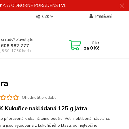
ÍDKA A ODBORNÉ PORADENSTVÍ.
Přihlášení
CZK
 si rady? Zavolejte.
0
ks
 608 982 777
za
0 Kč
, 8:30-17:30 hod.)
ra
Ohodnotit produkt
 Kukuřice nakládaná 125 g játra
ce připravená k okamžitému použití. Velmi oblíbená nástraha.
rna jsou vyloupaná z kukuřičného klasu, od nejlepšího