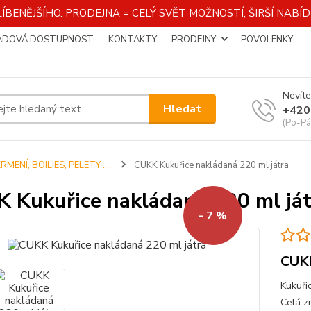
ÍBENĚJŠÍHO. PRODEJNA = CELÝ SVĚT MOŽNOSTÍ, ŠIRŠÍ NAB
ADOVÁ DOSTUPNOST
KONTAKTY
PRODEJNY
POVOLENKY
Nevíte
Hledat
+420
(Po-Pá
RMENÍ, BOILIES, PELETY .....
CUKK Kukuřice nakládaná 220 ml játra
 Kukuřice nakládaná 220 ml ját
- 7 %
CUKK
Kukuři
Celá z