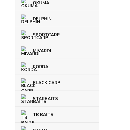
OKUMA
DELPHIN
SPORTCARP
MIVARDI
KORDA
BLACK CARP
STARBAITS
TB BAITS