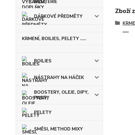
BIŽUTERIE
Zboží 
DÁRKOVÉ PŘEDMĚTY
KRME
.....
KRMENÍ, BOILIES, PELETY .....
BOILIES
NÁSTRAHY NA HÁČEK
BOOSTERY, OLEJE, DIPY,
PASTY
PELETY
SMĚSI, METHOD MIXY