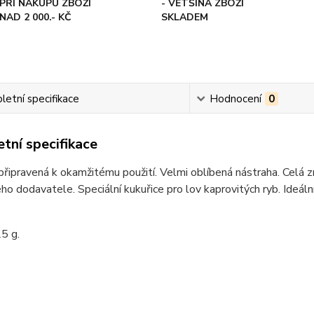
PŘI NÁKUPU ZBOŽÍ
- VĚTŠINA ZBOŽÍ
NAD 2 000.- KČ
SKLADEM
etní specifikace
Hodnocení
0
tní specifikace
připravená k okamžitému použití. Velmi oblíbená nástraha. Celá z
o dodavatele. Speciální kukuřice pro lov kaprovitých ryb. Ideáln
5 g.