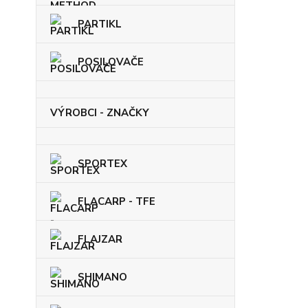
PARTIKL
POSILOVAČE
VÝROBCI - ZNAČKY
SPORTEX
FLACARP - TFE
FLAJZAR
SHIMANO