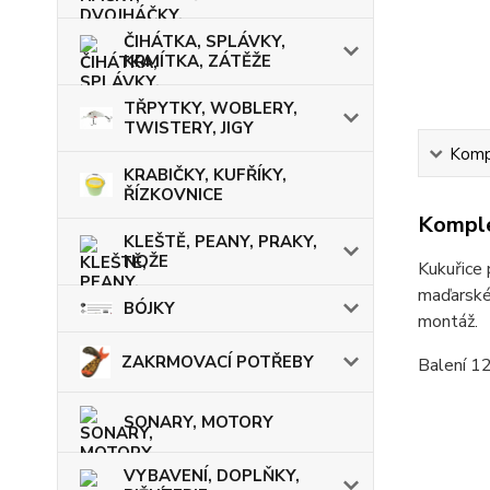
ČIHÁTKA, SPLÁVKY,
KRMÍTKA, ZÁTĚŽE
TŘPYTKY, WOBLERY,
TWISTERY, JIGY
Kompl
KRABIČKY, KUFŘÍKY,
ŘÍZKOVNICE
Komple
KLEŠTĚ, PEANY, PRAKY,
NOŽE
Kukuřice 
maďarskéh
BÓJKY
montáž.
ZAKRMOVACÍ POTŘEBY
Balení 12
SONARY, MOTORY
VYBAVENÍ, DOPLŇKY,