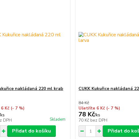
kuřice nakládaná 220 ml krab
CUKK Kukuřice nakládaná 22
84 Kč
 6 Kč
(- 7 %)
Ušetříte 6 Kč
(- 7 %)
78 Kč
/
ks
/
ks
Skladem
z DPH
70 Kč
bez DPH
Přidat do košíku
Přidat do ko