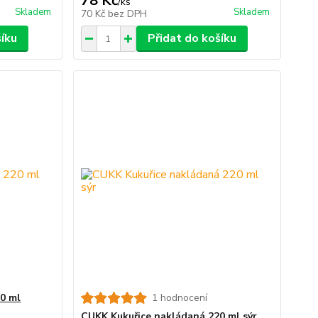
78 Kč
/
ks
Skladem
Skladem
70 Kč
bez DPH
šíku
Přidat do košíku
0 ml
1 hodnocení
CUKK Kukuřice nakládaná 220 ml sýr