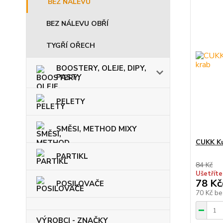
BEZ NÁLEVU
BEZ NÁLEVU OBŘÍ
TYGŘÍ OŘECH
BOOSTERY, OLEJE, DIPY,
PASTY
PELETY
SMĚSI, METHOD MIXY
CUKK Ku
PARTIKL
84 Kč
Ušetříte
78 Kč
POSILOVAČE
70 Kč
be
VÝROBCI - ZNAČKY