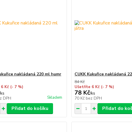
kuřice nakládaná 220 ml humr
CUKK Kukuřice nakládaná 22
84 Kč
 6 Kč
(- 7 %)
Ušetříte 6 Kč
(- 7 %)
78 Kč
/
ks
/
ks
Skladem
z DPH
70 Kč
bez DPH
Přidat do košíku
Přidat do ko