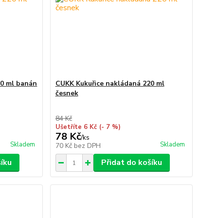
20 ml banán
CUKK Kukuřice nakládaná 220 ml
česnek
84 Kč
Ušetříte 6 Kč
(- 7 %)
78 Kč
/
ks
Skladem
Skladem
70 Kč
bez DPH
šíku
Přidat do košíku