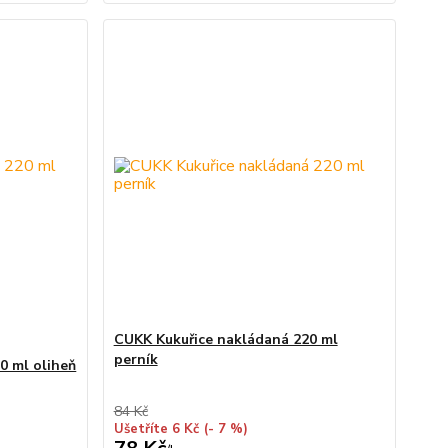
CUKK Kukuřice nakládaná 220 ml
perník
0 ml oliheň
84 Kč
Ušetříte 6 Kč
(- 7 %)