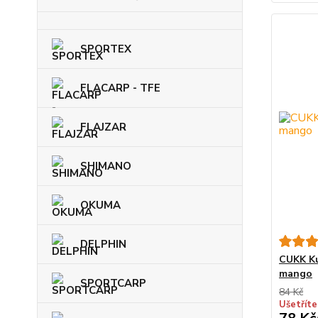
SPORTEX
FLACARP - TFE
FLAJZAR
SHIMANO
OKUMA
DELPHIN
CUKK Ku
mango
SPORTCARP
84 Kč
Ušetříte