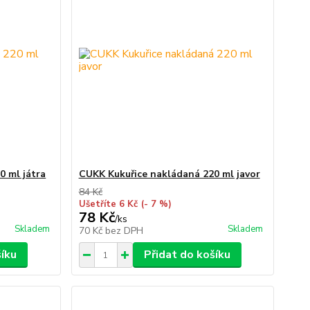
0 ml játra
CUKK Kukuřice nakládaná 220 ml javor
84 Kč
Ušetříte 6 Kč
(- 7 %)
78 Kč
/
ks
Skladem
Skladem
70 Kč
bez DPH
šíku
Přidat do košíku