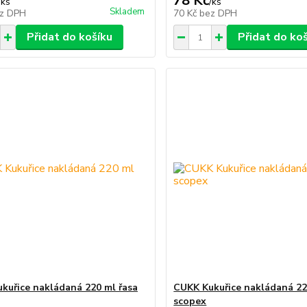
78 Kč
/
ks
/
ks
Skladem
z DPH
70 Kč
bez DPH
Přidat do košíku
Přidat do ko
kuřice nakládaná 220 ml řasa
CUKK Kukuřice nakládaná 22
scopex