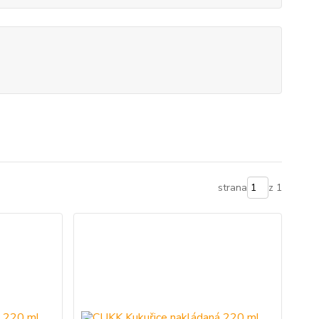
strana
z 1