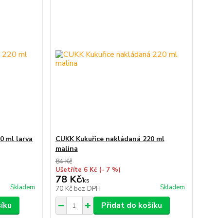
0 ml larva
CUKK Kukuřice nakládaná 220 ml
malina
84 Kč
Ušetříte 6 Kč
(- 7 %)
78 Kč
/
ks
Skladem
Skladem
70 Kč
bez DPH
šíku
Přidat do košíku