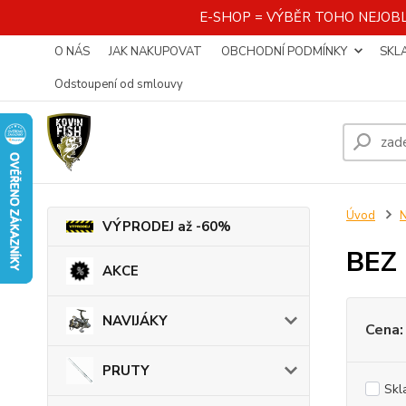
E-SHOP = VÝBĚR TOHO NEJOBL
O NÁS
JAK NAKUPOVAT
OBCHODNÍ PODMÍNKY
SKL
Odstoupení od smlouvy
Úvod
VÝPRODEJ až -60%
BEZ
AKCE
NAVIJÁKY
Cena:
PRUTY
Skl