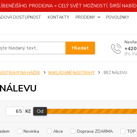
ÍBENĚJŠÍHO. PRODEJNA = CELÝ SVĚT MOŽNOSTÍ, ŠIRŠÍ NAB
ADOVÁ DOSTUPNOST
KONTAKTY
PRODEJNY
POVOLENKY
Nevíte
Hledat
+420
(Po-Pá
NÁSTRAHY NA HÁČEK
NAKLÁDANÉ NÁSTRAHY
BEZ NÁLEVU
 NÁLEVU
Kč
Od
adem
Novinka
Akce
Doprava ZDARMA
TOP 