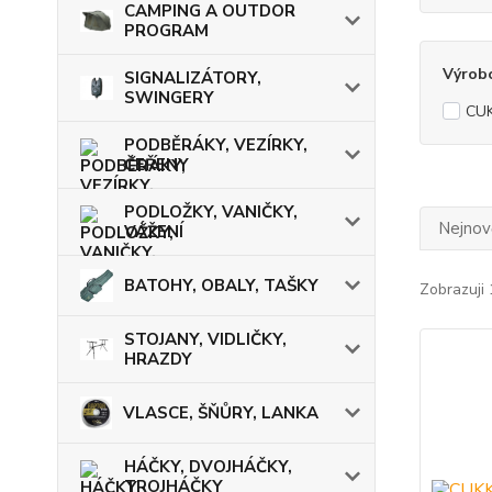
CAMPING A OUTDOR
PROGRAM
Výrob
SIGNALIZÁTORY,
SWINGERY
CU
PODBĚRÁKY, VEZÍRKY,
ČEŘENY
PODLOŽKY, VANIČKY,
Nejnově
VÁŽENÍ
BATOHY, OBALY, TAŠKY
Zobrazuji 
STOJANY, VIDLIČKY,
HRAZDY
VLASCE, ŠŇŮRY, LANKA
HÁČKY, DVOJHÁČKY,
TROJHÁČKY