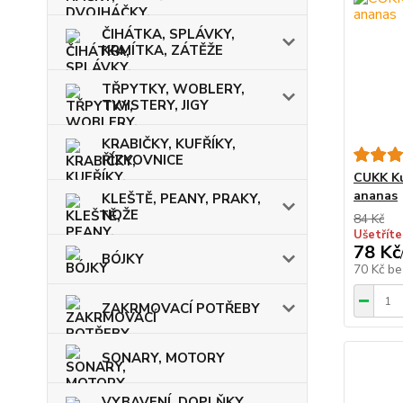
ČIHÁTKA, SPLÁVKY,
KRMÍTKA, ZÁTĚŽE
TŘPYTKY, WOBLERY,
TWISTERY, JIGY
KRABIČKY, KUFŘÍKY,
ŘÍZKOVNICE
CUKK Ku
ananas
KLEŠTĚ, PEANY, PRAKY,
NOŽE
84 Kč
Ušetříte
78 Kč
BÓJKY
70 Kč
be
ZAKRMOVACÍ POTŘEBY
SONARY, MOTORY
VYBAVENÍ, DOPLŇKY,