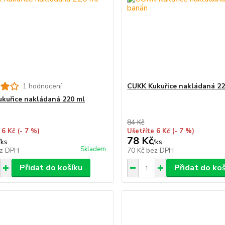
1 hodnocení
CUKK Kukuřice nakládaná 2
kuřice nakládaná 220 ml
84 Kč
 6 Kč
(- 7 %)
Ušetříte 6 Kč
(- 7 %)
78 Kč
/
ks
/
ks
Skladem
z DPH
70 Kč
bez DPH
Přidat do košíku
Přidat do ko