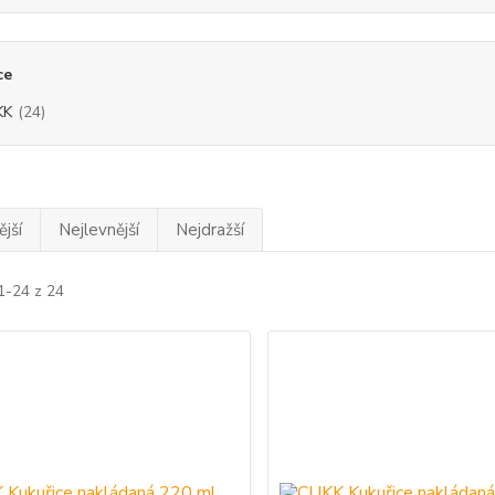
ce
KK
(24)
jší
Nejlevnější
Nejdražší
1-24 z 24