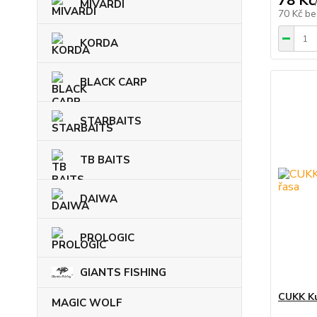
78 Kč
MIVARDI
70 Kč
be
KORDA
BLACK CARP
STARBAITS
TB BAITS
DAIWA
PROLOGIC
GIANTS FISHING
CUKK Ku
MAGIC WOLF