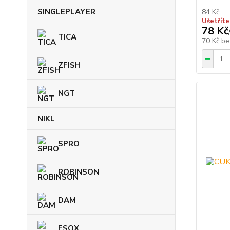
SINGLEPLAYER
84 Kč
Ušetříte
78 Kč
TICA
70 Kč
be
ZFISH
NGT
NIKL
SPRO
ROBINSON
DAM
ESOX