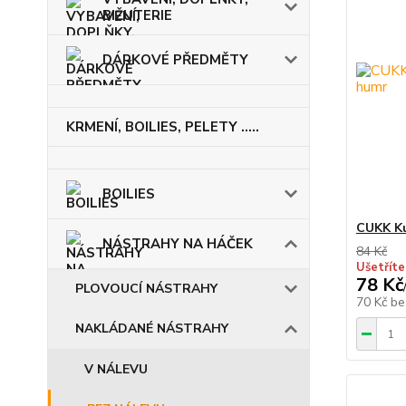
BIŽUTERIE
DÁRKOVÉ PŘEDMĚTY
KRMENÍ, BOILIES, PELETY .....
BOILIES
CUKK Ku
NÁSTRAHY NA HÁČEK
84 Kč
Ušetříte
78 Kč
PLOVOUCÍ NÁSTRAHY
70 Kč
be
NAKLÁDANÉ NÁSTRAHY
V NÁLEVU