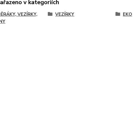
zařazeno v kategoriích
ĚRÁKY, VEZÍRKY,
VEZÍRKY
EKO
NY