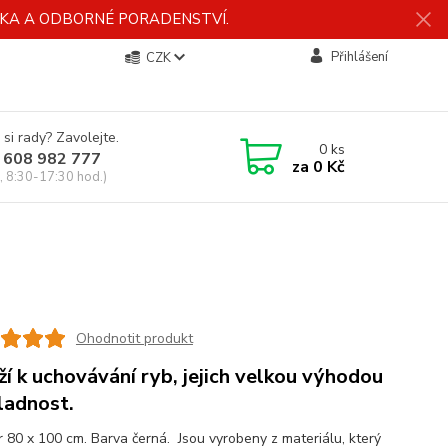
ÍDKA A ODBORNÉ PORADENSTVÍ.
Přihlášení
CZK
 si rady? Zavolejte.
0
ks
 608 982 777
za
0 Kč
, 8:30-17:30 hod.)
Ohodnotit produkt
ží k uchovávání ryb, jejich velkou výhodou
kladnost.
 80 x 100 cm. Barva černá. Jsou vyrobeny z materiálu, který