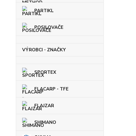
PARTIKL
POSILOVAČE
VÝROBCI - ZNAČKY
SPORTEX
FLACARP - TFE
FLAJZAR
SHIMANO