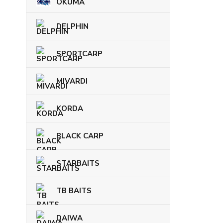
OKUMA
DELPHIN
SPORTCARP
MIVARDI
KORDA
BLACK CARP
STARBAITS
TB BAITS
DAIWA