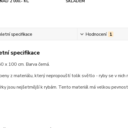
NAD 2 000.- KČ
SKLADEM
etní specifikace
Hodnocení
1
tní specifikace
0 x 100 cm. Barva černá.
beny z materiálu, který nepropouští tolik světlo - ryby se v nich 
rky jsou nejšetrnější k rybám. Tento materiál má velkou pevnost