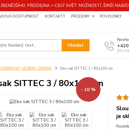
ÍBENĚJŠÍHO. PRODEJNA = CELÝ SVĚT MOŽNOSTÍ, ŠIRŠÍ NAB
ADOVÁ DOSTUPNOST
KONTAKTY
PRODEJNY
POVOLENKY
Nevíte
Hledat
+420
(Po-Pá
PODBĚRÁKY, VEZÍRKY, ČEŘENY
Eko sak SITTEC 3 / 80x100 cm
sak SITTEC 3 / 80x100 cm
- 10 %
Slou
je s
Rozměr