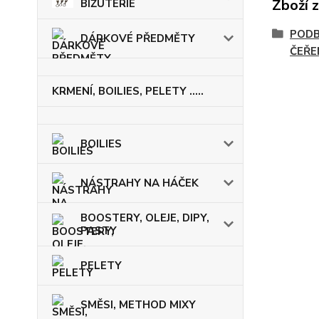
Zboží 
BIŽUTERIE
PODB
DÁRKOVÉ PŘEDMĚTY
ČEŘE
KRMENÍ, BOILIES, PELETY .....
BOILIES
NÁSTRAHY NA HÁČEK
BOOSTERY, OLEJE, DIPY,
PASTY
PELETY
SMĚSI, METHOD MIXY