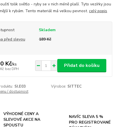
uští tolik světlo - ryby se v nich méně plaší. Tyto vezírky jsou
rnější k rybám. Tento materiál má velkou pevnost.
celý popis
tupnost
Skladem
a před slevou
189 Kč
0 Kč
/
ks
Přidat do košíku
 Kč
bez DPH
roduktu:
SI.E03
Výrobce:
SITTEC
cenu / dostupnost
VÝHODNÉ CENY A
NAVÍC SLEVA 5 %
SLEVOVÉ AKCE NA
PRO REGISTROVANÉ
SPOUSTU