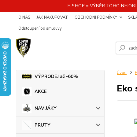
E-SHOP = VÝBĚR TOHO NEJOBL
O NÁS
JAK NAKUPOVAT
OBCHODNÍ PODMÍNKY
SKL
Odstoupení od smlouvy
Úvod
VÝPRODEJ až -60%
Eko 
AKCE
NAVIJÁKY
PRUTY