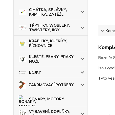
ČIHÁTKA, SPLÁVKY,
KRMÍTKA, ZÁTĚŽE
TŘPYTKY, WOBLERY,
TWISTERY, JIGY
Kompl
KRABIČKY, KUFŘÍKY,
ŘÍZKOVNICE
Komple
KLEŠTĚ, PEANY, PRAKY,
Rozměr 8
NOŽE
Jsou vyro
BÓJKY
Tyto vezí
ZAKRMOVACÍ POTŘEBY
SONARY, MOTORY
VYBAVENÍ, DOPLŇKY,