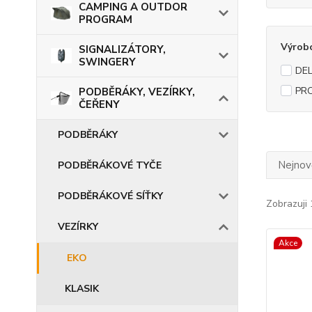
CAMPING A OUTDOR
PROGRAM
Výrob
SIGNALIZÁTORY,
SWINGERY
DEL
PR
PODBĚRÁKY, VEZÍRKY,
ČEŘENY
PODBĚRÁKY
Nejnově
PODBĚRÁKOVÉ TYČE
PODBĚRÁKOVÉ SÍŤKY
Zobrazuji 
VEZÍRKY
Akce
EKO
KLASIK