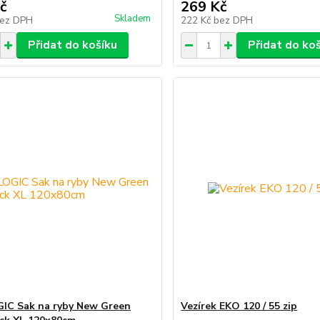
č
269 Kč
Skladem
ez DPH
222 Kč
bez DPH
Přidat do košíku
Přidat do ko
IC Sak na ryby New Green
Vezírek EKO 120 / 55 zip