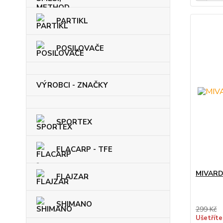
PARTIKL
POSILOVAČE
VÝROBCI - ZNAČKY
SPORTEX
FLACARP - TFE
MIVARD
FLAJZAR
SHIMANO
299 Kč
Ušetříte