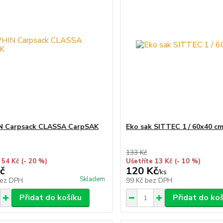
N Carpsack CLASSA CarpSAK
Eko sak SITTEC 1 / 60x40 c
133 Kč
 54 Kč
(- 20 %)
Ušetříte 13 Kč
(- 10 %)
č
120 Kč
/
ks
Skladem
ez DPH
99 Kč
bez DPH
Přidat do košíku
Přidat do ko