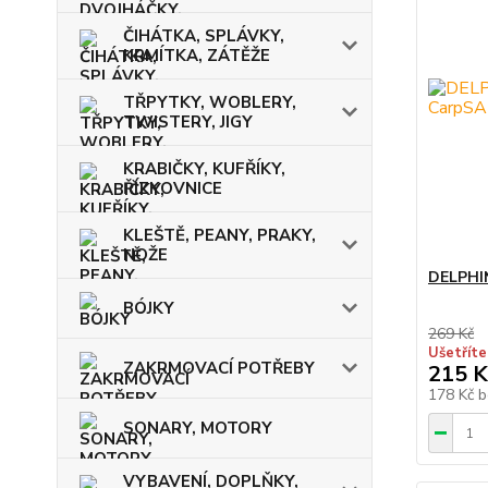
ČIHÁTKA, SPLÁVKY,
KRMÍTKA, ZÁTĚŽE
TŘPYTKY, WOBLERY,
TWISTERY, JIGY
KRABIČKY, KUFŘÍKY,
ŘÍZKOVNICE
KLEŠTĚ, PEANY, PRAKY,
NOŽE
DELPHI
BÓJKY
269 Kč
Ušetříte
ZAKRMOVACÍ POTŘEBY
215 K
178 Kč
b
SONARY, MOTORY
VYBAVENÍ, DOPLŇKY,