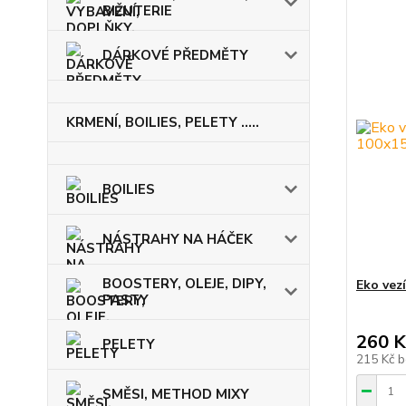
BIŽUTERIE
DÁRKOVÉ PŘEDMĚTY
KRMENÍ, BOILIES, PELETY .....
BOILIES
NÁSTRAHY NA HÁČEK
BOOSTERY, OLEJE, DIPY,
Eko ve
PASTY
260 K
PELETY
215 Kč
b
SMĚSI, METHOD MIXY