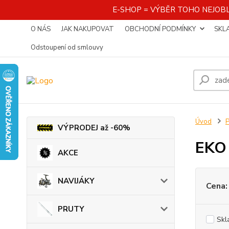
E-SHOP = VÝBĚR TOHO NEJOBL
O NÁS
JAK NAKUPOVAT
OBCHODNÍ PODMÍNKY
SKL
Odstoupení od smlouvy
Úvod
VÝPRODEJ až -60%
EKO
AKCE
NAVIJÁKY
Cena:
PRUTY
Skl