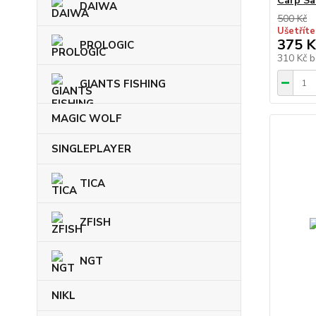
Carp Sa
DAIWA
500 Kč
Ušetříte
375 K
PROLOGIC
310 Kč
b
GIANTS FISHING
MAGIC WOLF
SINGLEPLAYER
TICA
ZFISH
NGT
NIKL