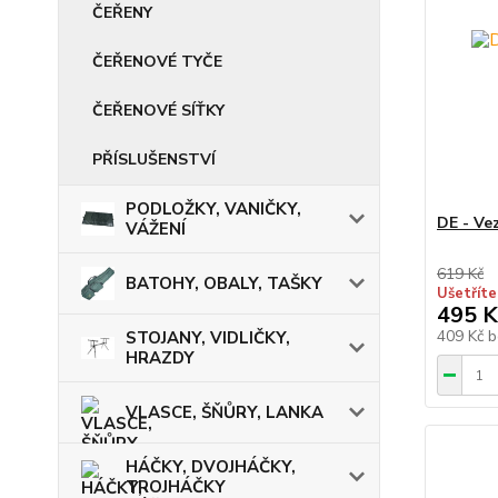
ČEŘENY
ČEŘENOVÉ TYČE
ČEŘENOVÉ SÍŤKY
PŘÍSLUŠENSTVÍ
PODLOŽKY, VANIČKY,
DE - Ve
VÁŽENÍ
619 Kč
BATOHY, OBALY, TAŠKY
Ušetříte
495 K
409 Kč
b
STOJANY, VIDLIČKY,
HRAZDY
VLASCE, ŠŇŮRY, LANKA
HÁČKY, DVOJHÁČKY,
TROJHÁČKY