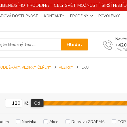
ÍBENĚJŠÍHO. PRODEJNA = CELÝ SVĚT MOŽNOSTÍ, ŠIRŠÍ NAB
ADOVÁ DOSTUPNOST
KONTAKTY
PRODEJNY
POVOLENKY
Nevíte
Hledat
+420
(Po-Pá
PODBĚRÁKY, VEZÍRKY, ČEŘENY
VEZÍRKY
EKO
Kč
Od
adem
Novinka
Akce
Doprava ZDARMA
TOP 