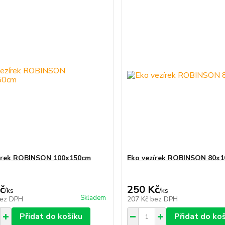
zírek ROBINSON 100x150cm
Eko vezírek ROBINSON 80x1
č
250 Kč
/
ks
/
ks
Skladem
ez DPH
207 Kč
bez DPH
Přidat do košíku
Přidat do ko