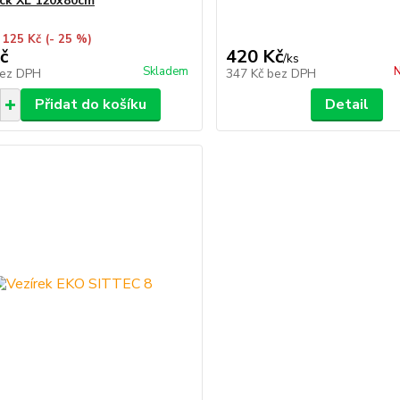
ck XL 120x80cm
 125 Kč
(- 25 %)
č
420 Kč
/
ks
Skladem
N
ez DPH
347 Kč
bez DPH
Přidat do košíku
Detail