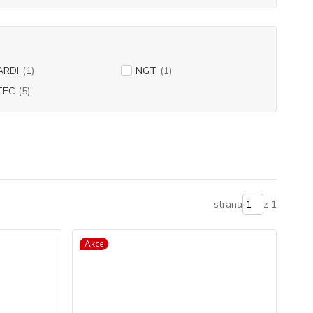
ARDI
(1)
NGT
(1)
TEC
(5)
strana
z 1
Akce