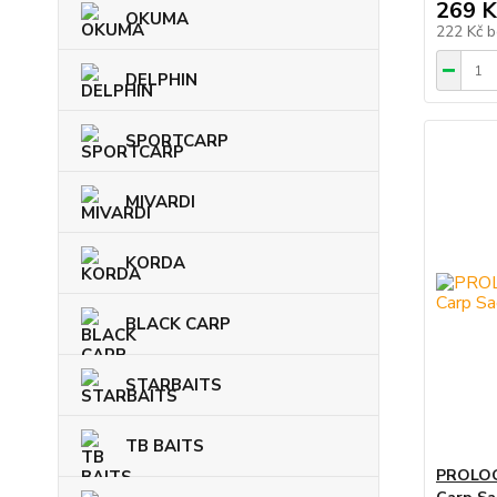
269 K
OKUMA
222 Kč
b
DELPHIN
SPORTCARP
MIVARDI
KORDA
BLACK CARP
STARBAITS
TB BAITS
PROLOG