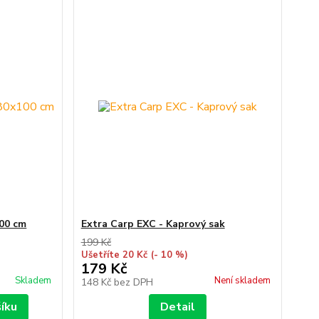
00 cm
Extra Carp EXC - Kaprový sak
199 Kč
Ušetříte 20 Kč
(- 10 %)
179 Kč
Skladem
Není skladem
148 Kč
bez DPH
šíku
Detail