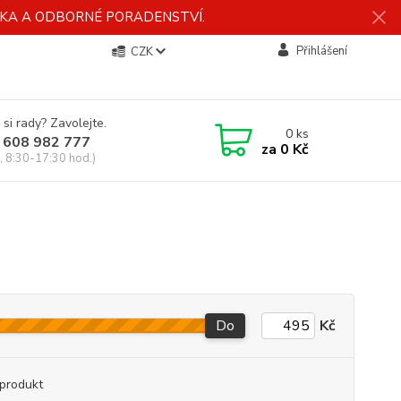
ÍDKA A ODBORNÉ PORADENSTVÍ.
Přihlášení
CZK
 si rady? Zavolejte.
0
ks
 608 982 777
za
0 Kč
, 8:30-17:30 hod.)
Do
Kč
produkt