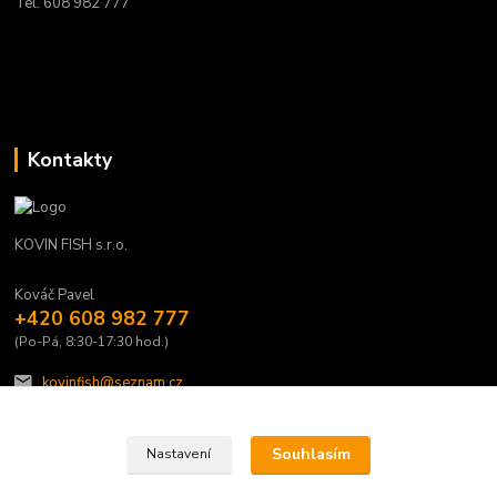
Tel. 608 982 777
Kontakty
KOVIN FISH s.r.o.
Kováč Pavel
+420 608 982 777
(Po-Pá, 8:30-17:30 hod.)
kovinfish@seznam.cz
Souhlasím
Nastavení