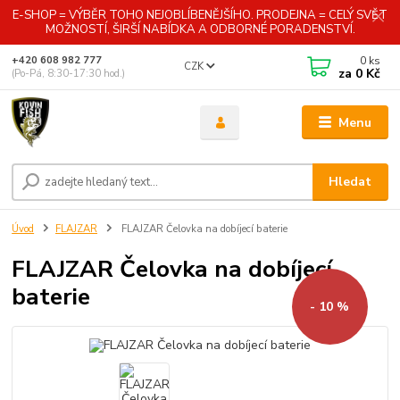
E-SHOP = VÝBĚR TOHO NEJOBLÍBENĚJŠÍHO. PRODEJNA = CELÝ SVĚT
MOŽNOSTÍ, ŠIRŠÍ NABÍDKA A ODBORNÉ PORADENSTVÍ.
0
ks
+420 608 982 777
CZK
za
0 Kč
(Po-Pá, 8:30-17:30 hod.)
Menu
Hledat
Úvod
FLAJZAR
FLAJZAR Čelovka na dobíjecí baterie
FLAJZAR Čelovka na dobíjecí
baterie
- 10 %