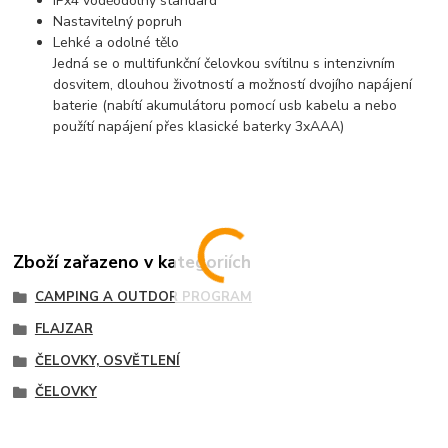
IPx4 voděodolný standard
Nastavitelný popruh
Lehké a odolné tělo
Jedná se o multifunkční čelovkou svítilnu s intenzivním
dosvitem, dlouhou životností a možností dvojího napájení
baterie (nabítí akumulátoru pomocí usb kabelu a nebo
použítí napájení přes klasické baterky 3xAAA)
Zboží zařazeno v kategoriích
CAMPING A OUTDOR PROGRAM
FLAJZAR
ČELOVKY, OSVĚTLENÍ
ČELOVKY