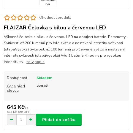
Ohodnotit produkt
FLAJZAR Čelovka s bílou a červenou LED
Výkonná čelovka s bílou a červenou LED na dobíjecí baterie. Parametry:
Svítivost, až 200 lumenů pro bílé světlo a nastavení intenzity svítivosti
(slabá/vysoká) Svítivost, až 100 lumenů pro červené světlo a nastavení
intenzity svítivosti (slabá/vysoká) Výdrž baterie 4 hodiny pro vysokou
intenzitu sv...
celý popis
Dostupnost
Skladem
Cena před
720 Kč
slevou
645 Kč
/
ks
533 Kč
bez DPH
Přidat do košíku