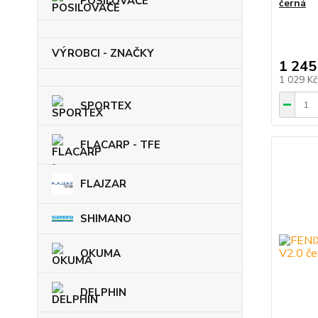
POSILOVAČE
černá
VÝROBCI - ZNAČKY
1 245
1 029 K
SPORTEX
FLACARP - TFE
FLAJZAR
SHIMANO
OKUMA
DELPHIN