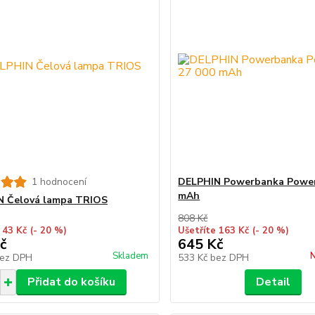
1 hodnocení
DELPHIN Powerbanka Poweri
mAh
N Čelová lampa TRIOS
808 Kč
 43 Kč
(- 20 %)
Ušetříte 163 Kč
(- 20 %)
č
645 Kč
Skladem
N
ez DPH
533 Kč
bez DPH
Přidat do košíku
Detail