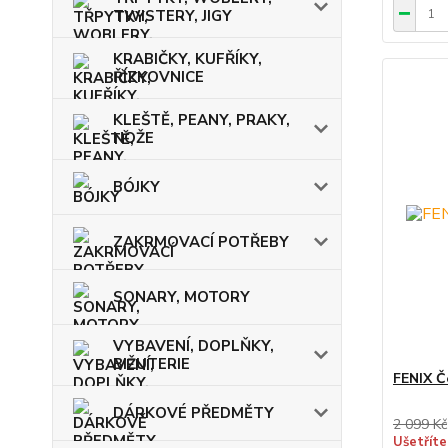
TWISTERY, JIGY
KRABIČKY, KUFŘÍKY,
ŘÍZKOVNICE
KLEŠTĚ, PEANY, PRAKY,
NOŽE
BÓJKY
ZAKRMOVACÍ POTŘEBY
SONARY, MOTORY
VYBAVENÍ, DOPLŇKY,
BIŽUTERIE
FENIX 
DÁRKOVÉ PŘEDMĚTY
2 099 Kč
Ušetříte