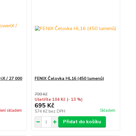
X / 27 000
FENIX Čelovka HL16 (450 lumenů)
799 Kč
Ušetříte 104 Kč
(- 13 %)
695 Kč
ení skladem
Skladem
574 Kč
bez DPH
Přidat do košíku