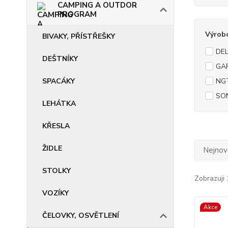
CAMPING A OUTDOR
PROGRAM
Výrob
BIVAKY, PŘÍSTŘEŠKY
DEL
DEŠTNÍKY
GA
SPACÁKY
NG
SO
LEHÁTKA
KŘESLA
ŽIDLE
Nejnově
STOLKY
Zobrazuji 
VOZÍKY
Akce
ČELOVKY, OSVĚTLENÍ