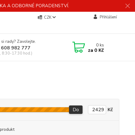
ÍDKA A ODBORNÉ PORADENSTVÍ.
Přihlášení
CZK
 si rady? Zavolejte.
0
ks
 608 982 777
za
0 Kč
, 8:30-17:30 hod.)
Do
Kč
produkt