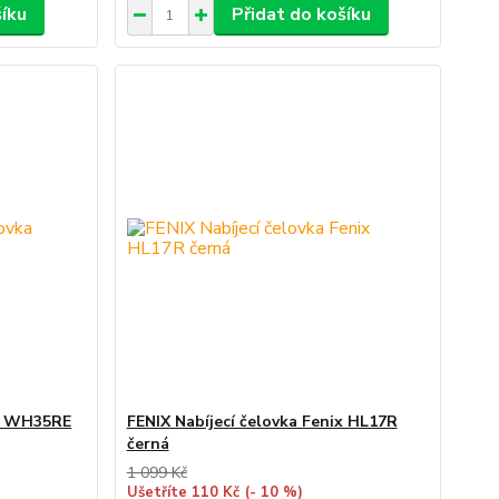
šíku
Přidat do košíku
ka WH35RE
FENIX Nabíjecí čelovka Fenix HL17R
černá
1 099 Kč
Ušetříte 110 Kč
(- 10 %)