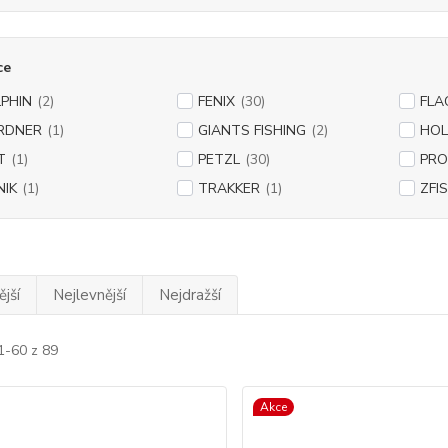
ce
PHIN
(2)
FENIX
(30)
FLA
RDNER
(1)
GIANTS FISHING
(2)
HOL
T
(1)
PETZL
(30)
PRO
NIK
(1)
TRAKKER
(1)
ZFI
jší
Nejlevnější
Nejdražší
1-60 z 89
Akce