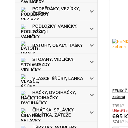
PODBĚRÁKY, VEZÍRKY,
ČEŘENY
PODLOŽKY, VANIČKY,
VÁŽENÍ
BATOHY, OBALY, TAŠKY
STOJANY, VIDLIČKY,
HRAZDY
VLASCE, ŠŇŮRY, LANKA
FENIX Č
HÁČKY, DVOJHÁČKY,
zelená
TROJHÁČKY
799 Kč
ČIHÁTKA, SPLÁVKY,
Ušetříte
KRMÍTKA, ZÁTĚŽE
695 K
574 Kč
b
TŘPYTKY, WOBLERY,