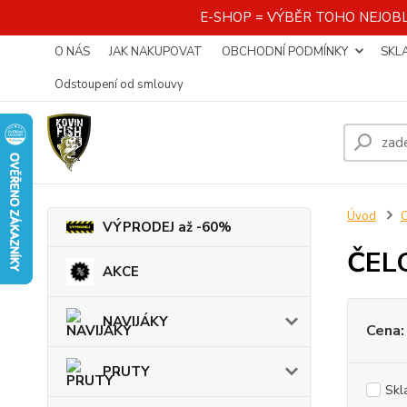
E-SHOP = VÝBĚR TOHO NEJOBL
O NÁS
JAK NAKUPOVAT
OBCHODNÍ PODMÍNKY
SKL
Odstoupení od smlouvy
Úvod
VÝPRODEJ až -60%
ČEL
AKCE
NAVIJÁKY
Cena:
PRUTY
Skl