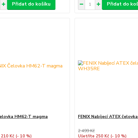
Přidat do košíku
Přidat do ko
Čelovka HM62-T magma
FENIX Nabíjecí ATEX čelov
2 499 Kč
 210 Kč
(- 10 %)
Ušetříte 250 Kč
(- 10 %)