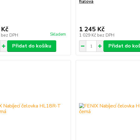
fialová
 Kč
1 245 Kč
Skladem
č
bez DPH
1 029 Kč
bez DPH
Přidat do košíku
Přidat do ko