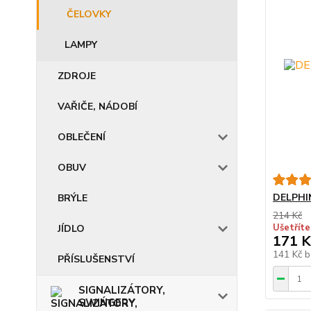
ČELOVKY
LAMPY
ZDROJE
VAŘIČE, NÁDOBÍ
OBLEČENÍ
OBUV
DELPHI
BRÝLE
214 Kč
Ušetříte
JÍDLO
171 K
141 Kč
b
PŘÍSLUŠENSTVÍ
SIGNALIZÁTORY,
SWINGERY