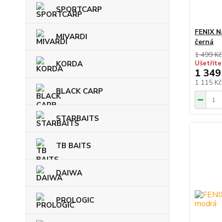
SPORTCARP
FENIX N
MIVARDI
černá
1 499 Kč
KORDA
Ušetříte
1 349
1 115 K
BLACK CARP
STARBAITS
TB BAITS
DAIWA
PROLOGIC