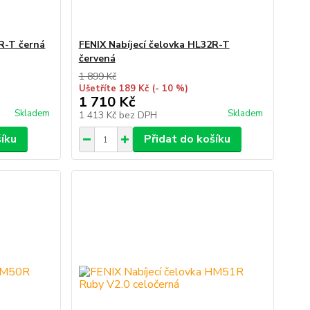
2R-T černá
FENIX Nabíjecí čelovka HL32R-T
červená
1 899 Kč
Ušetříte 189 Kč
(- 10 %)
1 710 Kč
Skladem
Skladem
1 413 Kč
bez DPH
šíku
Přidat do košíku