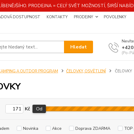
ÍBENĚJŠÍHO. PRODEJNA = CELÝ SVĚT MOŽNOSTÍ, ŠIRŠÍ NAB
ADOVÁ DOSTUPNOST
KONTAKTY
PRODEJNY
POVOLENKY
Nevíte
Hledat
+420
(Po-Pá
CAMPING A OUTDOR PROGRAM
ČELOVKY, OSVĚTLENÍ
ČELOVKY
OVKY
Kč
Od
adem
Novinka
Akce
Doprava ZDARMA
TOP 