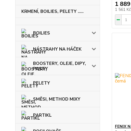
1 889
1 561 K
KRMENÍ, BOILIES, PELETY .....
BOILIES
NÁSTRAHY NA HÁČEK
BOOSTERY, OLEJE, DIPY,
PASTY
PELETY
SMĚSI, METHOD MIXY
PARTIKL
FENIX N