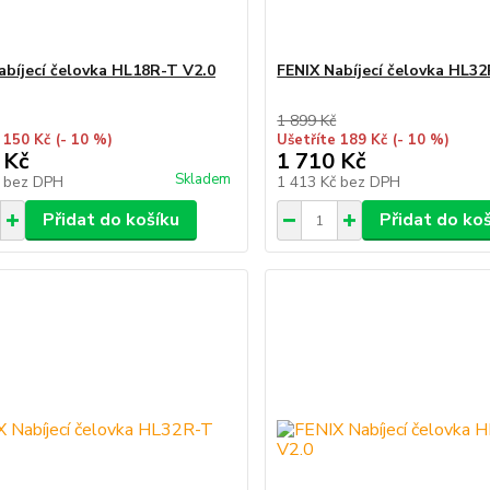
abíjecí čelovka HL18R-T V2.0
FENIX Nabíjecí čelovka HL3
1 899 Kč
 150 Kč
(- 10 %)
Ušetříte 189 Kč
(- 10 %)
 Kč
1 710 Kč
Skladem
č
bez DPH
1 413 Kč
bez DPH
Přidat do košíku
Přidat do ko