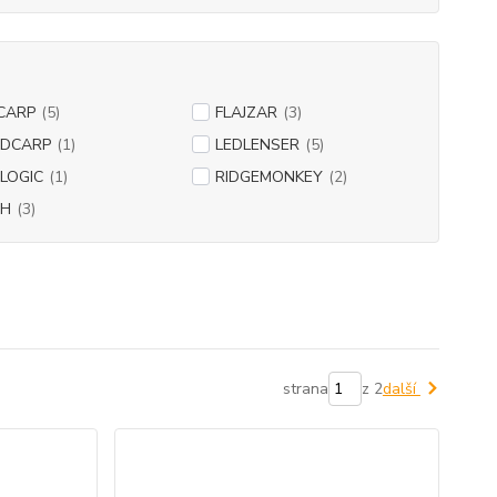
CARP
(5)
FLAJZAR
(3)
DCARP
(1)
LEDLENSER
(5)
LOGIC
(1)
RIDGEMONKEY
(2)
SH
(3)
strana
z 2
další