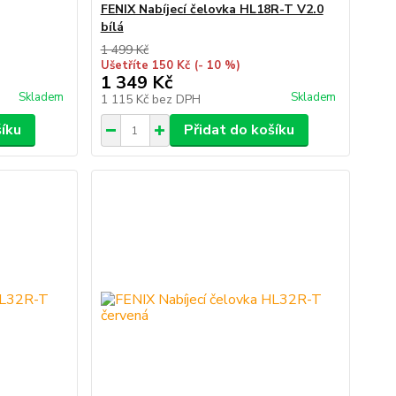
FENIX Nabíjecí čelovka HL18R-T V2.0
bílá
1 499 Kč
Ušetříte 150 Kč
(- 10 %)
1 349 Kč
Skladem
Skladem
1 115 Kč
bez DPH
šíku
Přidat do košíku