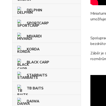
DELPHIN
Miniaturn
umožňuje 
SPORTCARP
MIVARDI
Spolupra
bezdrátov
KORDA
Záběr je 
rozměrům 
BLACK CARP
STARBAITS
TB BAITS
DAIWA