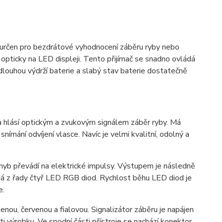
e určen pro bezdrátové vyhodnocení záběru ryby nebo
a opticky na LED displeji. Tento přijímač se snadno ovládá
louhou výdrží baterie a slabý stav baterie dostatečně
 hlásí optickým a zvukovým signálem záběr ryby. Má
ímání odvíjení vlasce. Navíc je velmi kvalitní, odolný a
ohyb převádí na elektrické impulsy. Výstupem je následně
ádá z řady čtyř LED RGB diod. Rychlost běhu LED diod je
e.
ou, červenou a fialovou. Signalizátor záběru je napájen
i výrobku. Ve spodní části přístroje se nachází konektor