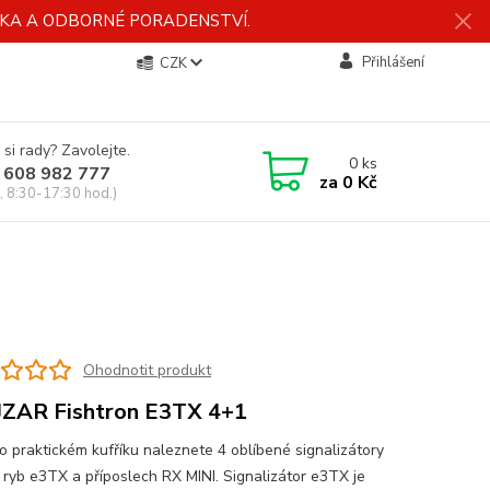
ÍDKA A ODBORNÉ PORADENSTVÍ.
Přihlášení
CZK
 si rady? Zavolejte.
0
ks
 608 982 777
za
0 Kč
, 8:30-17:30 hod.)
Ohodnotit produkt
ZAR Fishtron E3TX 4+1
o praktickém kufříku naleznete 4 oblíbené signalizátory
 ryb e3TX a příposlech RX MINI. Signalizátor e3TX je