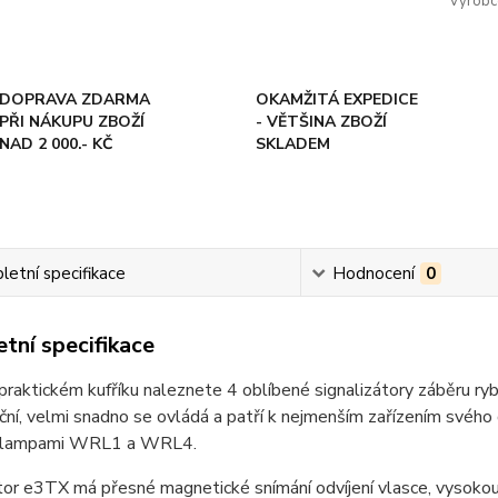
Výrobc
DOPRAVA ZDARMA
OKAMŽITÁ EXPEDICE
PŘI NÁKUPU ZBOŽÍ
- VĚTŠINA ZBOŽÍ
NAD 2 000.- KČ
SKLADEM
etní specifikace
Hodnocení
0
tní specifikace
raktickém kufříku naleznete 4 oblíbené signalizátory záběru ry
ční, velmi snadno se ovládá a patří k nejmenším zařízením svého 
s lampami WRL1 a WRL4.
tor e3TX má přesné magnetické snímání odvíjení vlasce, vysokou 