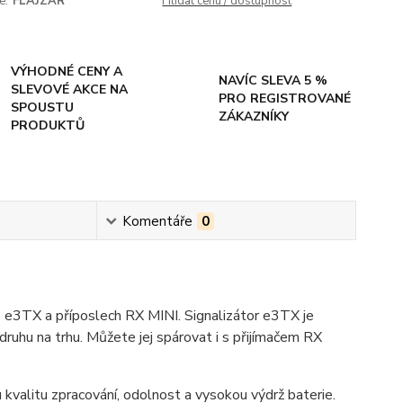
e:
FLAJZAR
Hlídat cenu / dostupnost
VÝHODNÉ CENY A
NAVÍC SLEVA 5 %
SLEVOVÉ AKCE NA
PRO REGISTROVANÉ
SPOUSTU
ZÁKAZNÍKY
PRODUKTŮ
Komentáře
0
b e3TX a příposlech RX MINI. Signalizátor e3TX je
druhu na trhu. Můžete jej spárovat i s přijímačem RX
kvalitu zpracování, odolnost a vysokou výdrž baterie.