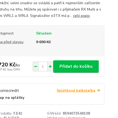
unkční, velmi snadno se ovládá a patří k nejmenším zařízením
druhu na trhu. Můžete jej spárovat i s přijímačem RX Multi a s
i WRL1 a WRL4. Signalizátor e3TX má p...
celý popis
tupnost
Skladem
a před slevou
9 690 Kč
720 Kč
/
ks
Přidat do košíku
07 Kč
bez DPH
Splátková kalkulačka
up na splátky
roduktu:
F.E41
EAN kód:
8594073548108