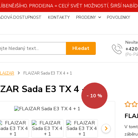
ÍBENĚJŠÍHO. PRODEJNA = CELÝ SVĚT MOŽNOSTÍ, ŠIRŠÍ NAB
ADOVÁ DOSTUPNOST
KONTAKTY
PRODEJNY
POVOLENKY
Nevíte
Hledat
+420
(Po-Pá
FLAJZAR
FLAJZAR Sada E3 TX 4 + 1
ZAR Sada E3 TX 4 + 1
- 10 %
FLAJ
V tomt
záběru