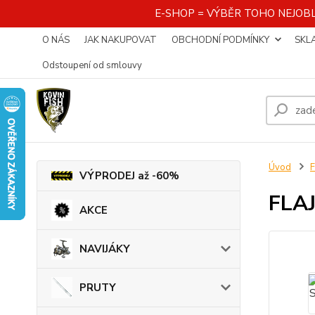
E-SHOP = VÝBĚR TOHO NEJOBL
O NÁS
JAK NAKUPOVAT
OBCHODNÍ PODMÍNKY
SKL
Odstoupení od smlouvy
Úvod
VÝPRODEJ až -60%
FLAJ
AKCE
NAVIJÁKY
PRUTY