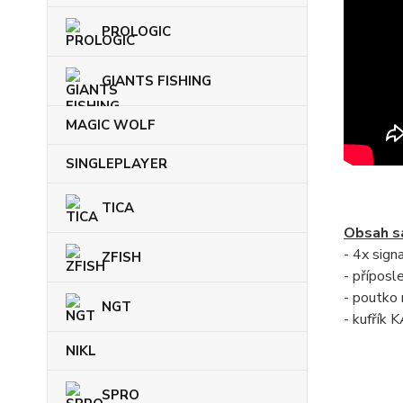
PROLOGIC
GIANTS FISHING
MAGIC WOLF
SINGLEPLAYER
TICA
Obsah s
- 4x sign
ZFISH
- příposl
- poutko 
NGT
- kufřík
NIKL
SPRO