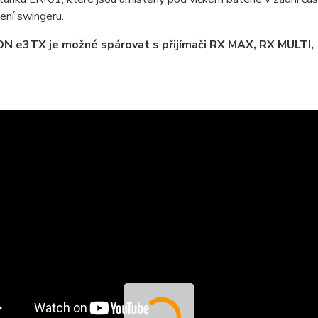
jení swingeru.
N e3TX je možné spárovat s přijímači RX MAX, RX MULTI