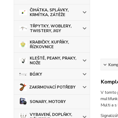
ČIHÁTKA, SPLÁVKY,
KRMÍTKA, ZÁTĚŽE
TŘPYTKY, WOBLERY,
TWISTERY, JIGY
KRABIČKY, KUFŘÍKY,
ŘÍZKOVNICE
KLEŠTĚ, PEANY, PRAKY,
NOŽE
Kompl
BÓJKY
Komple
ZAKRMOVACÍ POTŘEBY
V tomto p
multifunk
SONARY, MOTORY
Multi a 
VYBAVENÍ, DOPLŇKY,
Signalizá