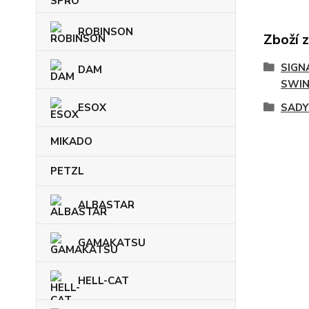
ROBINSON
Zboží 
SIGN
DAM
SWIN
ESOX
SADY 
MIKADO
PETZL
ALBASTAR
GAMAKATSU
HELL-CAT