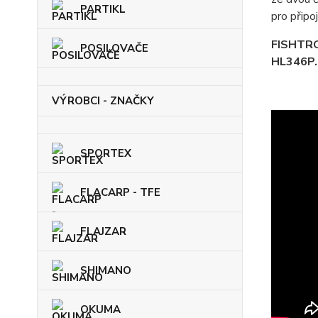
PARTIKL
pro připo
FISHTRO
POSILOVAČE
HL346P.
VÝROBCI - ZNAČKY
SPORTEX
FLACARP - TFE
FLAJZAR
SHIMANO
OKUMA