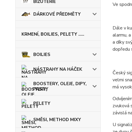
BIŽUTERIE
Ve spodní
DÁRKOVÉ PŘEDMĚTY
Dále v ku
KRMENÍ, BOILIES, PELETY .....
alarmu, a
a díky sv
dopředu s
BOILIES
NÁSTRAHY NA HÁČEK
Český sig
velmi sna
BOOSTERY, OLEJE, DIPY,
má vysoko
PASTY
Odvíjením
PELETY
zvuková s
závislá n
SMĚSI, METHOD MIXY
U signali
ze dvou č