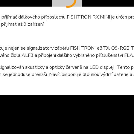
í přijímač dálkového příposlechu FISHTRON RX MINI je určen pr
přijímat až 9 zařízení.
cuje nejen se signalizátory záběru FISHTRON e3TX, Q9-RGB TX
ého čidla ALF3 a připojení dalšího vybraného příslušenství FL
signalizován akusticky a opticky červeně na LED displeji. Tento 
se jednoduše přenáší. Navíc disponuje dlouhou výdrží baterie a 