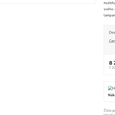
multif
svého 
lampam
Dos
Cen
8 
7 2
Nák
Číslo p