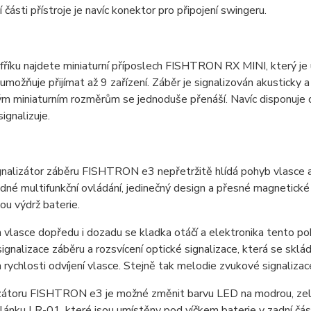
 části přístroje je navíc konektor pro připojení swingeru.
fříku najdete miniaturní příposlech FISHTRON RX MINI, který j
 umožňuje přijímat až 9 zařízení. Záběr je signalizován akusticky 
ým miniaturním rozměrům se jednoduše přenáší. Navíc disponuje d
ignalizuje.
nalizátor záběru FISHTRON e3 nepřetržitě hlídá pohyb vlasce a
dné multifunkční ovládání, jedinečný design a přesné magnetické sn
u výdrž baterie.
 vlasce dopředu i dozadu se kladka otáčí a elektronika tento p
ignalizace záběru a rozsvícení optické signalizace, která se skl
a rychlosti odvíjení vlasce. Stejně tak melodie zvukové signalizac
zátoru FISHTRON e3 je možné změnit barvu LED na modrou, zelen
lánku LR-01, které jsou umístěny pod víčkem baterie v zadní část