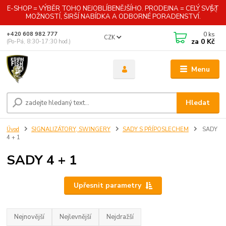
E-SHOP = VÝBĚR TOHO NEJOBLÍBENĚJŠÍHO. PRODEJNA = CELÝ SVĚT
MOŽNOSTÍ, ŠIRŠÍ NABÍDKA A ODBORNÉ PORADENSTVÍ.
0
ks
+420 608 982 777
CZK
za
0 Kč
(Po-Pá, 8:30-17:30 hod.)
Menu
Hledat
Úvod
SIGNALIZÁTORY, SWINGERY
SADY S PŘÍPOSLECHEM
SADY
4 + 1
SADY 4 + 1
Upřesnit parametry
Nejnovější
Nejlevnější
Nejdražší