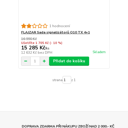
1 hodnocení
FLAJZAR Sada signalizátorů Q10 TX 4+1
16 990 Kč
Ušetříte 1 705 Kč
(- 10 %)
15 285 Kč
/
ks
Skladem
12 632 Kč
bez DPH
Přidat do košíku
strana
z 1
DOPRAVA ZDARMA PŘI NÁKUPU ZBOŽÍ NAD 2 000.- KČ