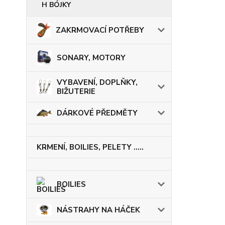
H BÓJKY
ZAKRMOVACÍ POTŘEBY
SONARY, MOTORY
VYBAVENÍ, DOPLŇKY,
BIŽUTERIE
DÁRKOVÉ PŘEDMĚTY
KRMENÍ, BOILIES, PELETY .....
BOILIES
NÁSTRAHY NA HÁČEK