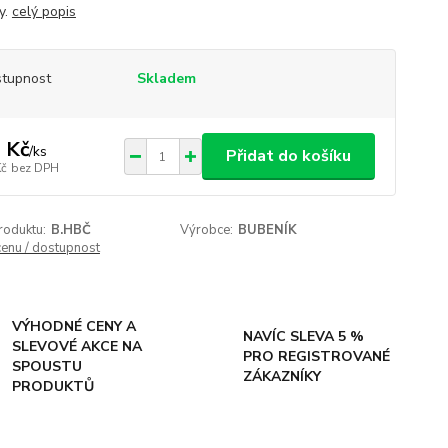
y.
celý popis
tupnost
Skladem
 Kč
/
ks
Přidat do košíku
Kč
bez DPH
roduktu:
B.HBČ
Výrobce:
BUBENÍK
cenu / dostupnost
VÝHODNÉ CENY A
NAVÍC SLEVA 5 %
SLEVOVÉ AKCE NA
PRO REGISTROVANÉ
SPOUSTU
ZÁKAZNÍKY
PRODUKTŮ