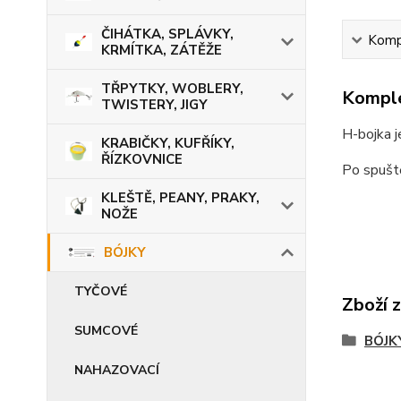
ČIHÁTKA, SPLÁVKY,
Kompl
KRMÍTKA, ZÁTĚŽE
TŘPYTKY, WOBLERY,
Komple
TWISTERY, JIGY
H-bojka j
KRABIČKY, KUFŘÍKY,
ŘÍZKOVNICE
Po spuště
KLEŠTĚ, PEANY, PRAKY,
NOŽE
BÓJKY
TYČOVÉ
Zboží 
SUMCOVÉ
BÓJK
NAHAZOVACÍ