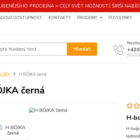
ÍBENĚJŠÍHO. PRODEJNA = CELÝ SVĚT MOŽNOSTÍ, ŠIRŠÍ NAB
ADOVÁ DOSTUPNOST
KONTAKTY
PRODEJNY
POVOLENKY
Nevíte
Hledat
+420
(Po-Pá
BÓJKY
H BÓJKA černá
JKA černá
H-bo
H-bojk
Jednod