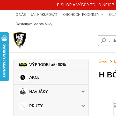
E-SHOP = VÝBĚR TOHO NEJOBL
O NÁS
JAK NAKUPOVAT
OBCHODNÍ PODMÍNKY
SKL
Odstoupení od smlouvy
Úvod
VÝPRODEJ až -60%
H BÓ
AKCE
NAVIJÁKY
PRUTY