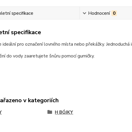
etní specifikace
Hodnocení
0
tní specifikace
e ideální pro označení lovného místa nebo překážky. Jednoduchá i
ní do vody zaaretujete šnůru pomocí gumičky.
zařazeno v kategoriích
Y
H BÓJKY