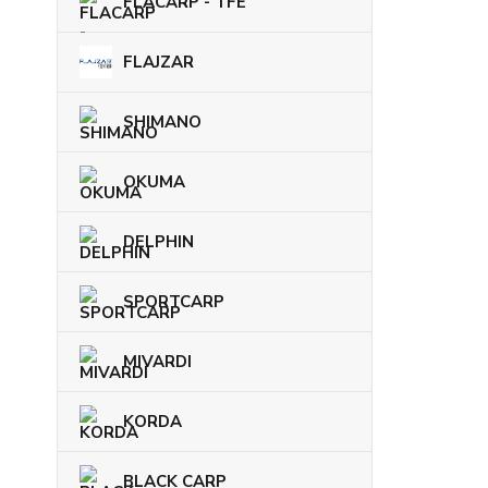
FLACARP - TFE
FLAJZAR
SHIMANO
OKUMA
DELPHIN
SPORTCARP
MIVARDI
KORDA
BLACK CARP