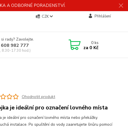
ÍDKA A ODBORNÉ PORADENSTVÍ.
Přihlášení
CZK
 si rady? Zavolejte.
0
ks
 608 982 777
za
0 Kč
, 8:30-17:30 hod.)
Ohodnotit produkt
jka je ideální pro označení lovného místa
a je ideální pro označení lovného místa nebo překážky.
uchá instalace. Po spuštění do vody zaaretujete šnůru pomocí