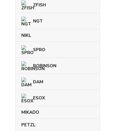
ZFISH
NGT
NIKL
SPRO
ROBINSON
DAM
ESOX
MIKADO
PETZL