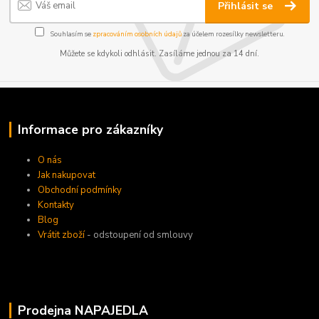
Přihlásit se
Souhlasím se
zpracováním osobních údajů
za účelem rozesílky newsletteru.
Můžete se kdykoli odhlásit. Zasíláme jednou za 14 dní.
Informace pro zákazníky
O nás
Jak nakupovat
Obchodní podmínky
Kontakty
Blog
Vrátit zboží
- odstoupení od smlouvy
Prodejna NAPAJEDLA