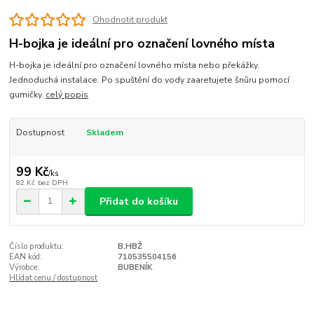
Ohodnotit produkt
H-bojka je ideální pro označení lovného místa
H-bojka je ideální pro označení lovného místa nebo překážky.
Jednoduchá instalace. Po spuštění do vody zaaretujete šnůru pomocí
gumičky.
celý popis
Dostupnost
Skladem
99 Kč
/
ks
82 Kč
bez DPH
Přidat do košíku
Číslo produktu:
B.HBŽ
EAN kód:
710535504156
Výrobce:
BUBENÍK
Hlídat cenu / dostupnost