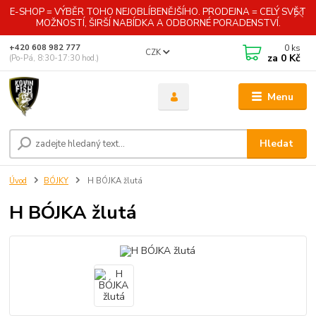
E-SHOP = VÝBĚR TOHO NEJOBLÍBENĚJŠÍHO. PRODEJNA = CELÝ SVĚT
MOŽNOSTÍ, ŠIRŠÍ NABÍDKA A ODBORNÉ PORADENSTVÍ.
0
ks
+420 608 982 777
CZK
za
0 Kč
(Po-Pá, 8:30-17:30 hod.)
Menu
Hledat
Úvod
BÓJKY
H BÓJKA žlutá
H BÓJKA žlutá