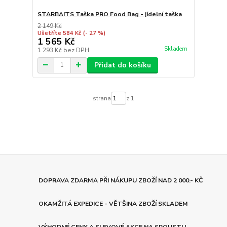
STARBAITS Taška PRO Food Bag - jídelní taška
2 149 Kč
Ušetříte 584 Kč
(- 27 %)
1 565 Kč
Skladem
1 293 Kč
bez DPH
Přidat do košíku
strana
z 1
DOPRAVA ZDARMA PŘI NÁKUPU ZBOŽÍ NAD 2 000.- KČ
OKAMŽITÁ EXPEDICE - VĚTŠINA ZBOŽÍ SKLADEM