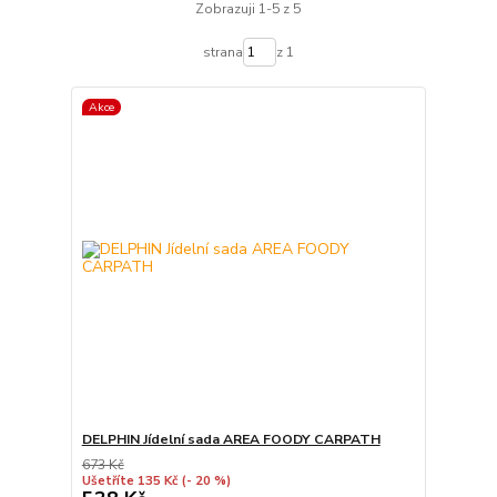
Zobrazuji 1-5 z 5
strana
z 1
Akce
DELPHIN Jídelní sada AREA FOODY CARPATH
673 Kč
Ušetříte 135 Kč
(- 20 %)