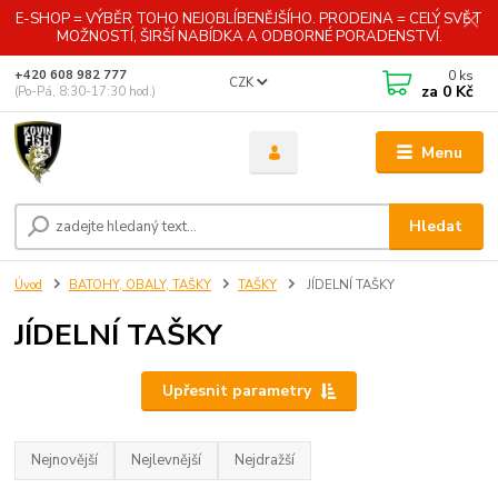
E-SHOP = VÝBĚR TOHO NEJOBLÍBENĚJŠÍHO. PRODEJNA = CELÝ SVĚT
MOŽNOSTÍ, ŠIRŠÍ NABÍDKA A ODBORNÉ PORADENSTVÍ.
0
ks
+420 608 982 777
CZK
za
0 Kč
(Po-Pá, 8:30-17:30 hod.)
Menu
Hledat
Úvod
BATOHY, OBALY, TAŠKY
TAŠKY
JÍDELNÍ TAŠKY
JÍDELNÍ TAŠKY
Upřesnit parametry
Nejnovější
Nejlevnější
Nejdražší