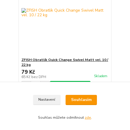
ZFISH Obratlík Quick Change Swivel Matt vel. 10 /
22 kg
79 Kč
Skladem
65 Kč
bez DPH
Přidat do košíku
Souhlasím
Nastavení
Souhlas můžete odmítnout
zde
.