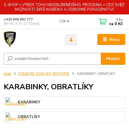
E-SHOP = VÝBĚR TOHO NEJOBLÍBENĚJŠÍHO. PRODEJNA = CELÝ SVĚT
MOŽNOSTÍ, ŠIRŠÍ NABÍDKA A ODBORNÉ PORADENSTVÍ.
0
ks
+420 608 982 777
CZK
za
0 Kč
(Po-Pá, 8:30-17:30 hod.)
Menu
Hledat
Úvod
VYBAVENÍ, DOPLŇKY, BIŽUTERIE
KARABINKY, OBRATLÍKY
KARABINKY, OBRATLÍKY
KARABINKY
OBRATLÍKY