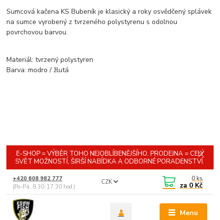
Sumcová kačena KS Bubeník je klasický a roky osvědčený splávek
na sumce vyrobený z tvrzeného polystyrenu s odolnou
povrchovou barvou.
Materiál: tvrzený polystyren
Barva: modro / žlutá
E-SHOP = VÝBĚR TOHO NEJOBLÍBENĚJŠÍHO. PRODEJNA = CELÝ
SVĚT MOŽNOSTÍ, ŠIRŠÍ NABÍDKA A ODBORNÉ PORADENSTVÍ.
0
ks
+420 608 982 777
CZK
za
0 Kč
(Po-Pá, 8:30-17:30 hod.)
Menu