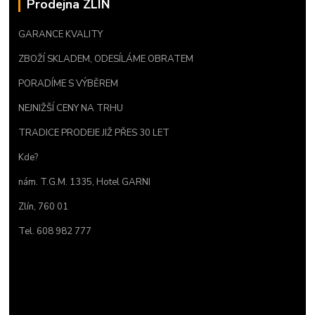
Prodejna ZLÍN
GARANCE KVALITY
ZBOŽÍ SKLADEM, ODESÍLÁME OBRATEM
PORADÍME S VÝBĚREM
NEJNIŽŠÍ CENY NA TRHU
TRADICE PRODEJE JIŽ PŘES 30 LET
Kde?
nám. T.G.M. 1335, Hotel GARNI
Zlín, 760 01
Tel. 608 982 777