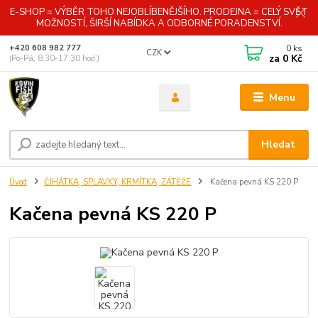
E-SHOP = VÝBĚR TOHO NEJOBLÍBENĚJŠÍHO. PRODEJNA = CELÝ SVĚT
MOŽNOSTÍ, ŠIRŠÍ NABÍDKA A ODBORNÉ PORADENSTVÍ.
0
ks
+420 608 982 777
CZK
za
0 Kč
(Po-Pá, 8:30-17:30 hod.)
Menu
Hledat
Úvod
ČIHÁTKA, SPLÁVKY, KRMÍTKA, ZÁTĚŽE
Kačena pevná KS 220 P
Kačena pevná KS 220 P