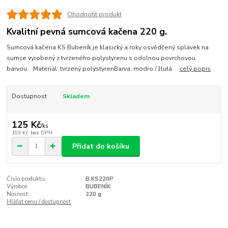
Ohodnotit produkt
Kvalitní pevná sumcová kačena 220 g.
Sumcová kačena KS Bubeník je klasický a roky osvědčený splávek na
sumce vyrobený z tvrzeného polystyrenu s odolnou povrchovou
barvou. Materiál: tvrzený polystyrenBarva: modro / žlutá
celý popis
Dostupnost
Skladem
125 Kč
/
ks
103 Kč
bez DPH
Přidat do košíku
Číslo produktu:
B.KS220P
Výrobce:
BUBENÍK
Nosnost:
220 g
Hlídat cenu / dostupnost