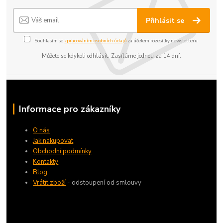
Přihlásit se
Souhlasím se
zpracováním osobních údajů
za účelem rozesílky newsletteru.
Můžete se kdykoli odhlásit. Zasíláme jednou za 14 dní.
Informace pro zákazníky
O nás
Jak nakupovat
Obchodní podmínky
Kontakty
Blog
Vrátit zboží
- odstoupení od smlouvy