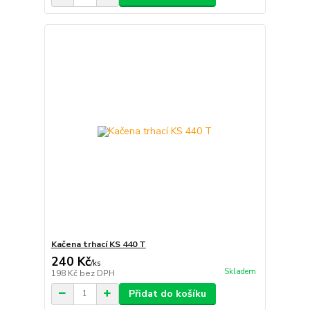
Kačena trhací KS 440 T
240 Kč
/
ks
Skladem
198 Kč
bez DPH
Přidat do košíku