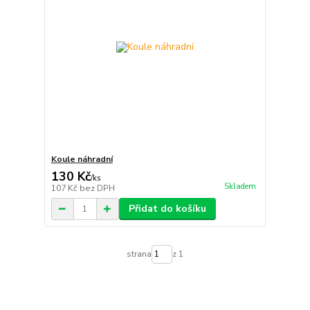
Koule náhradní
130 Kč
/
ks
Skladem
107 Kč
bez DPH
Přidat do košíku
strana
z 1