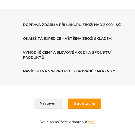
DOPRAVA ZDARMA PŘI NÁKUPU ZBOŽÍ NAD 2 000.- KČ
OKAMŽITÁ EXPEDICE - VĚTŠINA ZBOŽÍ SKLADEM
VÝHODNÉ CENY A SLEVOVÉ AKCE NA SPOUSTU
PRODUKTŮ
NAVÍC SLEVA 5 % PRO REGISTROVANÉ ZÁKAZNÍKY
Nepropásněte novinky, akce a
Souhlasím
Nastavení
slevy!
Souhlas můžete odmítnout
zde
.
Přihlásit se