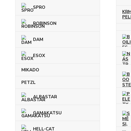
SPRO
KRM
PELE
ROBINSON
DAM
ESOX
MIKADO
PETZL
ALBASTAR
GAMAKATSU
HELL-CAT