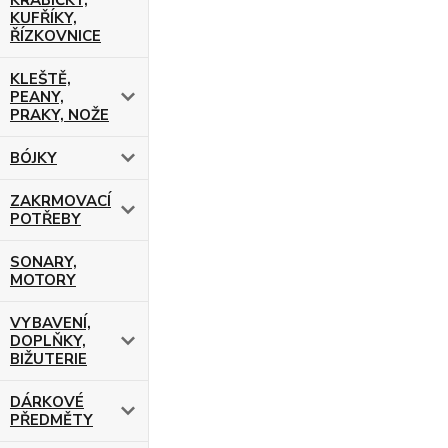
KRABIČKY,
KUFŘÍKY,
ŘÍZKOVNICE
KLEŠTĚ,
PEANY,
PRAKY, NOŽE
BÓJKY
ZAKRMOVACÍ
POTŘEBY
SONARY,
MOTORY
VYBAVENÍ,
DOPLŇKY,
BIŽUTERIE
DÁRKOVÉ
PŘEDMĚTY