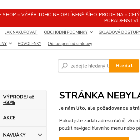
E-SHOP = VÝBĚR TOHO NEJOBLÍBENĚJŠÍHO. PRODEJNA = CEL
PORADENSTVÍ.
JAK NAKUPOVAT
OBCHODNÍ PODMÍNKY
SKLADOVÁ DOSTUP
JNY
POVOLENKY
Odstoupení od smlouvy
Hledat
STRÁNKA NEBYL
VÝPRODEJ až
-60%
Je nám líto, ale požadovanou strá
AKCE
Pokud jste zadali adresu ručně, zkont
použít navigaci hlavního menu nebo př
NAVIJÁKY