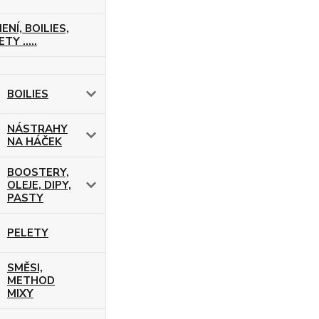
ENÍ, BOILIES,
TY .....
BOILIES
NÁSTRAHY
NA HÁČEK
BOOSTERY,
OLEJE, DIPY,
PASTY
PELETY
SMĚSI,
METHOD
MIXY