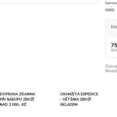
barvou
popis
Dos
75
62 
Číslo p
Nosnos
DOPRAVA ZDARMA
OKAMŽITÁ EXPEDICE
PŘI NÁKUPU ZBOŽÍ
- VĚTŠINA ZBOŽÍ
NAD 2 000.- KČ
SKLADEM