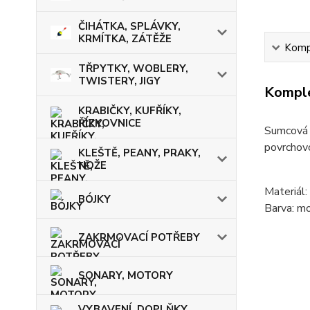
ČIHÁTKA, SPLÁVKY,
KRMÍTKA, ZÁTĚŽE
Kompl
TŘPYTKY, WOBLERY,
TWISTERY, JIGY
Komple
KRABIČKY, KUFŘÍKY,
ŘÍZKOVNICE
Sumcová 
povrchov
KLEŠTĚ, PEANY, PRAKY,
NOŽE
Materiál:
BÓJKY
Barva: mo
ZAKRMOVACÍ POTŘEBY
SONARY, MOTORY
VYBAVENÍ, DOPLŇKY,