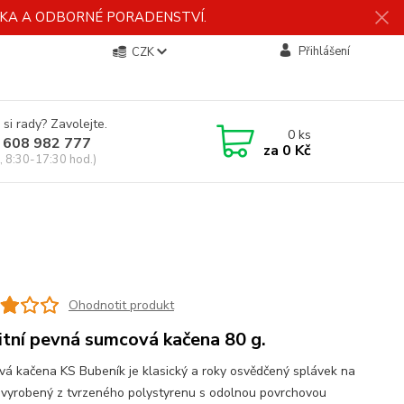
ÍDKA A ODBORNÉ PORADENSTVÍ.
Přihlášení
CZK
 si rady? Zavolejte.
0
ks
 608 982 777
za
0 Kč
, 8:30-17:30 hod.)
Ohodnotit produkt
itní pevná sumcová kačena 80 g.
á kačena KS Bubeník je klasický a roky osvědčený splávek na
vyrobený z tvrzeného polystyrenu s odolnou povrchovou