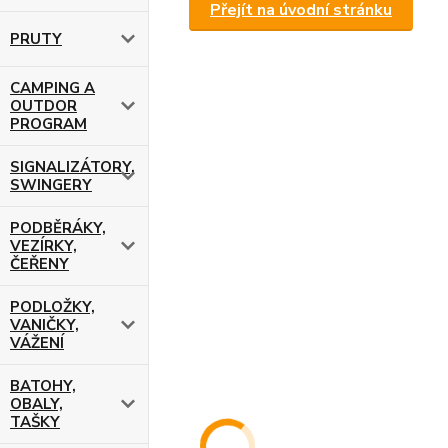
Přejít na úvodní stránku
PRUTY
CAMPING A
OUTDOR
PROGRAM
SIGNALIZÁTORY,
SWINGERY
PODBĚRÁKY,
VEZÍRKY,
ČEŘENY
PODLOŽKY,
VANIČKY,
VÁŽENÍ
BATOHY,
OBALY,
TAŠKY