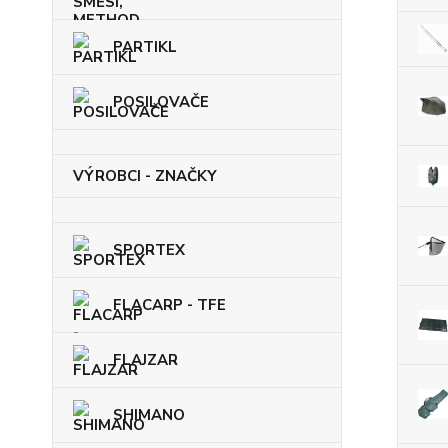
PARTIKL
POSILOVAČE
VÝROBCI - ZNAČKY
SPORTEX
FLACARP - TFE
FLAJZAR
SHIMANO