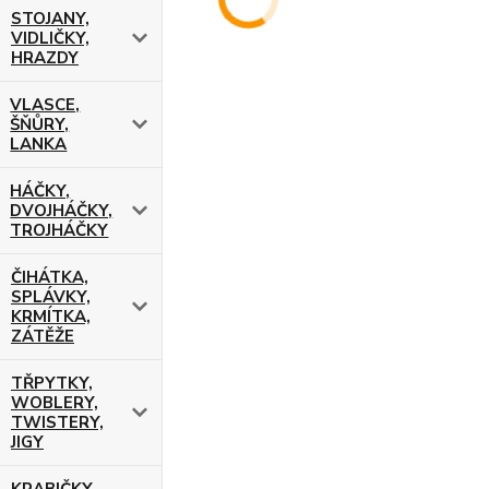
STOJANY,
VIDLIČKY,
HRAZDY
VLASCE,
ŠŇŮRY,
LANKA
HÁČKY,
DVOJHÁČKY,
TROJHÁČKY
ČIHÁTKA,
SPLÁVKY,
KRMÍTKA,
ZÁTĚŽE
TŘPYTKY,
WOBLERY,
TWISTERY,
JIGY