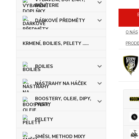
BIŽUTERIE
DÁRKOVÉ PŘEDMĚTY
O NÁS
KRMENÍ, BOILIES, PELETY .....
PRODE
BOILIES
NÁSTRAHY NA HÁČEK
BOOSTERY, OLEJE, DIPY,
PASTY
PELETY
SMĚSI, METHOD MIXY