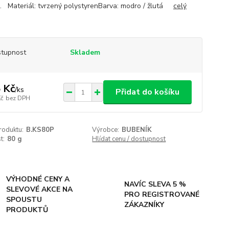
. Materiál: tvrzený polystyrenBarva: modro / žlutá
celý
tupnost
Skladem
 Kč
/
ks
Přidat do košíku
Kč
bez DPH
roduktu:
B.KS80P
Výrobce:
BUBENÍK
t:
80 g
Hlídat cenu / dostupnost
VÝHODNÉ CENY A
NAVÍC SLEVA 5 %
SLEVOVÉ AKCE NA
PRO REGISTROVANÉ
SPOUSTU
ZÁKAZNÍKY
PRODUKTŮ