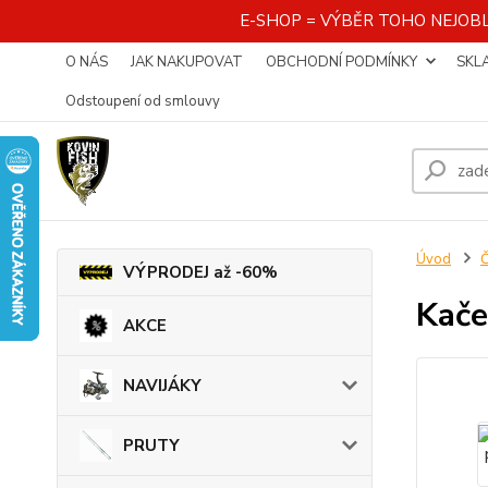
E-SHOP = VÝBĚR TOHO NEJOBL
O NÁS
JAK NAKUPOVAT
OBCHODNÍ PODMÍNKY
SKL
Odstoupení od smlouvy
Úvod
VÝPRODEJ až -60%
Kače
AKCE
NAVIJÁKY
PRUTY