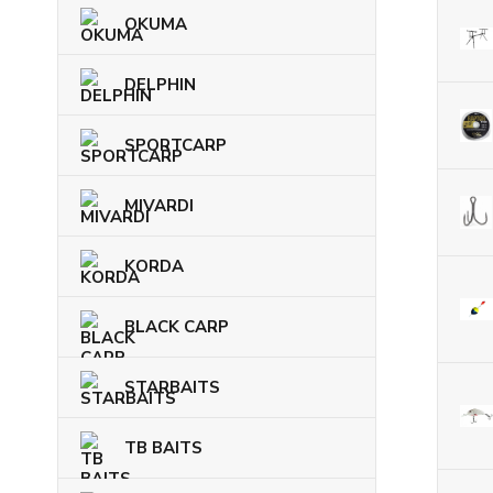
OKUMA
DELPHIN
SPORTCARP
MIVARDI
KORDA
BLACK CARP
STARBAITS
TB BAITS