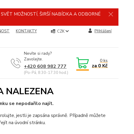
Ý SVĚT MOŽNOSTÍ, ŠIRŠÍ NABÍDKA A ODBORNÉ
NOST
KONTAKTY
Přihlášení
CZK
Nevíte si rady?
Zavolejte.
0
ks
za
0 Kč
+420 608 982 777
(Po-Pá, 8:30-17:30 hod.)
A NALEZENA
nku se nepodařilo najít.
rolujte, jestli je zapsána správně. Případně můžete
ejít na úvodní stránku.