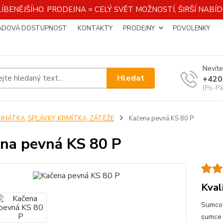
ÍBENĚJŠÍHO. PRODEJNA = CELÝ SVĚT MOŽNOSTÍ, ŠIRŠÍ NAB
ADOVÁ DOSTUPNOST
KONTAKTY
PRODEJNY
POVOLENKY
Nevíte
Hledat
+420
(Po-Pá
ČIHÁTKA, SPLÁVKY, KRMÍTKA, ZÁTĚŽE
Kačena pevná KS 80 P
na pevná KS 80 P
Kval
Sumcov
sumce 