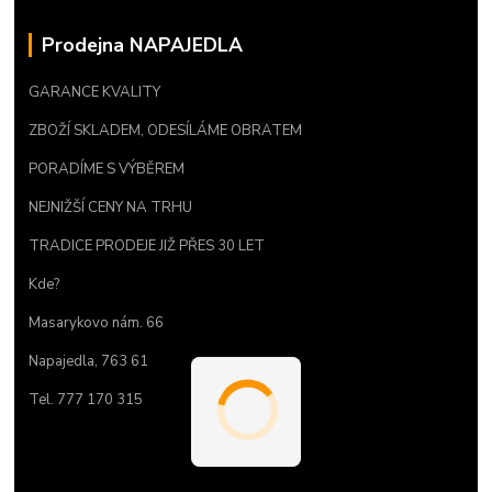
Prodejna NAPAJEDLA
GARANCE KVALITY
ZBOŽÍ SKLADEM, ODESÍLÁME OBRATEM
PORADÍME S VÝBĚREM
NEJNIŽŠÍ CENY NA TRHU
TRADICE PRODEJE JIŽ PŘES 30 LET
Kde?
Masarykovo nám. 66
Napajedla, 763 61
Tel. 777 170 315