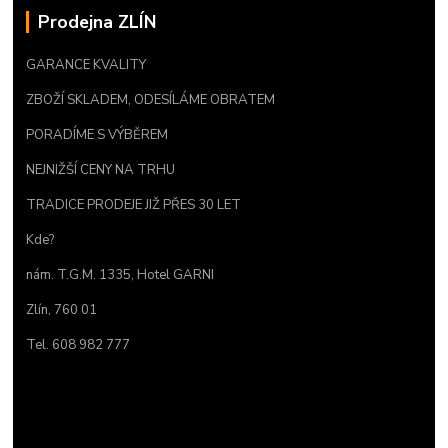
Prodejna ZLÍN
GARANCE KVALITY
ZBOŽÍ SKLADEM, ODESÍLÁME OBRATEM
PORADÍME S VÝBĚREM
NEJNIŽŠÍ CENY NA TRHU
TRADICE PRODEJE JIŽ PŘES 30 LET
Kde?
nám. T.G.M. 1335, Hotel GARNI
Zlín, 760 01
Tel. 608 982 777