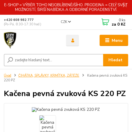
E-SHOP = VÝBĚR TOHO NEJOBLÍBENĚJŠÍHO. PRODEJNA = CELÝ SVĚT
MOŽNOSTÍ, ŠIRŠÍ NABÍDKA A ODBORNÉ PORADENSTVÍ.
0
ks
+420 608 982 777
CZK
za
0 Kč
(Po-Pá, 8:30-17:30 hod.)
Menu
Hledat
Úvod
ČIHÁTKA, SPLÁVKY, KRMÍTKA, ZÁTĚŽE
Kačena pevná zvuková KS
220 PZ
Kačena pevná zvuková KS 220 PZ