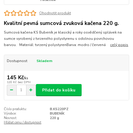
Ohodnotit produkt
Kvalitní pevná sumcová zvuková kačena 220 g.
Sumcová kačena KS Bubeník je klasický a roky osvědčený splávek na
sumce vyrobený z tvrzeného polystyrenu s odolnou povrchovou
barvou. Materiál: tvrzený polystyrenBarva: modro / červená
celý popis
Dostupnost
Skladem
145 Kč
/
ks
120 Kč
bez DPH
Přidat do košíku
Číslo produktu:
B.KS220PZ
Výrobce:
BUBENÍK
Nosnost:
220 g
Hlídat cenu / dostupnost