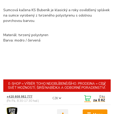
Sumcová kačena KS Bubeník je klasický a roky osvědčený splávek
na sumce vyrobený z tvrzeného polystyrenu s odolnou
povrchovou barvou.
Materiál: tvrzený polystyren
Barva: modro / červená
E-SHOP = VÝBĚR TOHO NEJOBLÍBENĚJŠÍHO. PRODEJNA = CELÝ
SVĚT MOŽNOSTÍ, ŠIRŠÍ NABÍDKA A ODBORNÉ PORADENSTVÍ.
0
ks
+420 608 982 777
CZK
za
0 Kč
(Po-Pá, 8:30-17:30 hod.)