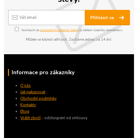
Přihlásit se
Souhlasím se
zpracováním osobních údajů
za účelem rozesílky newsletteru.
Můžete se kdykoli odhlásit. Zasíláme jednou za 14 dní.
Informace pro zákazníky
O nás
Jak nakupovat
Obchodní podmínky
Kontakty
Blog
Vrátit zboží
- odstoupení od smlouvy