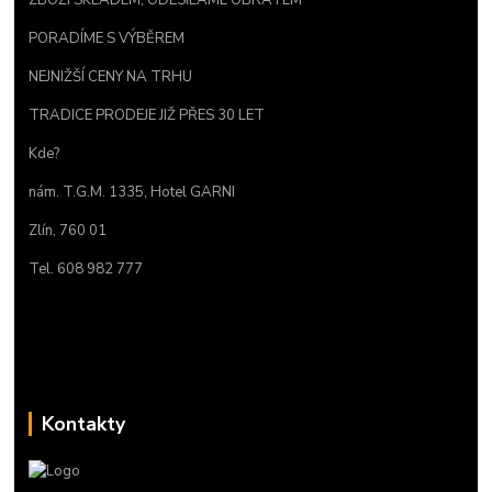
PORADÍME S VÝBĚREM
NEJNIŽŠÍ CENY NA TRHU
TRADICE PRODEJE JIŽ PŘES 30 LET
Kde?
nám. T.G.M. 1335, Hotel GARNI
Zlín, 760 01
Tel. 608 982 777
Kontakty