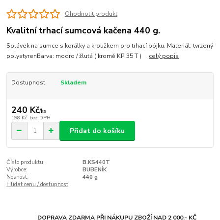
Ohodnotit produkt
Kvalitní trhací sumcová kačena 440 g.
Splávek na sumce s korálky a kroužkem pro trhací bójku. Materiál: tvrzený
polystyrenBarva: modro / žlutá ( kromě KP 35 T )
celý popis
Dostupnost
Skladem
240 Kč
/
ks
198 Kč
bez DPH
Přidat do košíku
Číslo produktu:
B.KS440T
Výrobce:
BUBENÍK
Nosnost:
440 g
Hlídat cenu / dostupnost
DOPRAVA ZDARMA PŘI NÁKUPU ZBOŽÍ NAD 2 000.- KČ