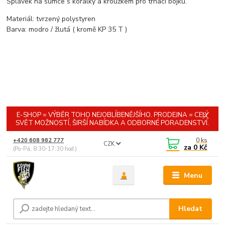
Splávek na sumce s korálky a kroužkem pro trhací bójku.
Materiál: tvrzený polystyren
Barva: modro / žlutá ( kromě KP 35 T )
E-SHOP = VÝBĚR TOHO NEJOBLÍBENĚJŠÍHO. PRODEJNA = CELÝ
SVĚT MOŽNOSTÍ, ŠIRŠÍ NABÍDKA A ODBORNÉ PORADENSTVÍ.
0
ks
+420 608 982 777
CZK
za
0 Kč
(Po-Pá, 8:30-17:30 hod.)
Menu
Hledat