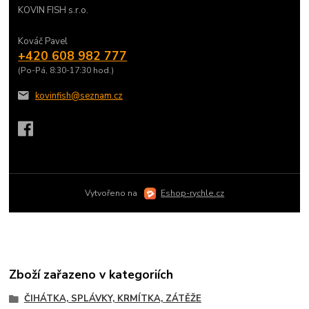
KOVIN FISH s.r.o.
Kováč Pavel
+420 608 982 777
(Po-Pá, 8:30-17:30 hod.)
kovinfish@seznam.cz
Vytvořeno na
Eshop-rychle.cz
Zboží zařazeno v kategoriích
ČIHÁTKA, SPLÁVKY, KRMÍTKA, ZÁTĚŽE