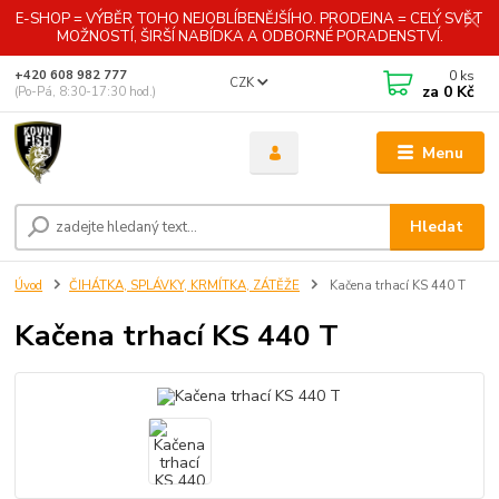
E-SHOP = VÝBĚR TOHO NEJOBLÍBENĚJŠÍHO. PRODEJNA = CELÝ SVĚT
MOŽNOSTÍ, ŠIRŠÍ NABÍDKA A ODBORNÉ PORADENSTVÍ.
0
ks
+420 608 982 777
CZK
za
0 Kč
(Po-Pá, 8:30-17:30 hod.)
Menu
Hledat
Úvod
ČIHÁTKA, SPLÁVKY, KRMÍTKA, ZÁTĚŽE
Kačena trhací KS 440 T
Kačena trhací KS 440 T