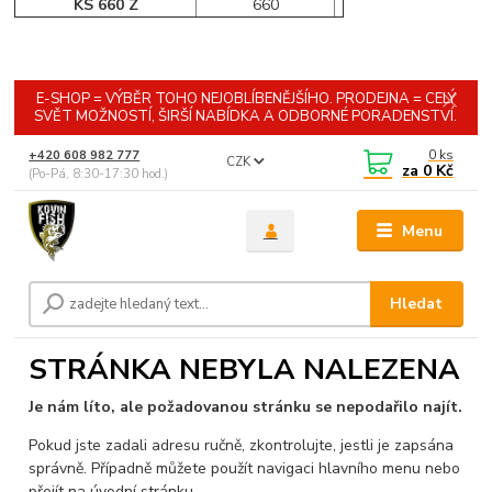
KS 660 Z
660
E-SHOP = VÝBĚR TOHO NEJOBLÍBENĚJŠÍHO. PRODEJNA = CELÝ
SVĚT MOŽNOSTÍ, ŠIRŠÍ NABÍDKA A ODBORNÉ PORADENSTVÍ.
0
ks
+420 608 982 777
CZK
za
0 Kč
(Po-Pá, 8:30-17:30 hod.)
Menu
Hledat
STRÁNKA NEBYLA NALEZENA
Je nám líto, ale požadovanou stránku se nepodařilo najít.
Pokud jste zadali adresu ručně, zkontrolujte, jestli je zapsána
správně. Případně můžete použít navigaci hlavního menu nebo
přejít na úvodní stránku.