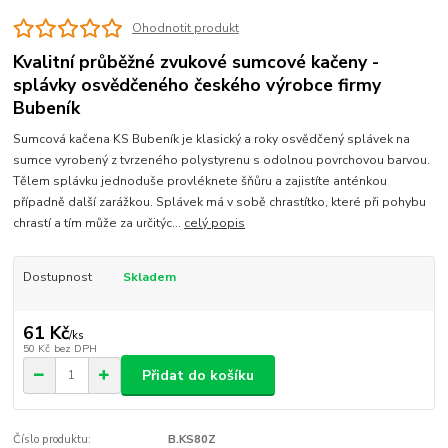
Ohodnotit produkt
Kvalitní průběžné zvukové sumcové kačeny -
splávky osvědčeného českého výrobce firmy
Bubeník
Sumcová kačena KS Bubeník je klasický a roky osvědčený splávek na
sumce vyrobený z tvrzeného polystyrenu s odolnou povrchovou barvou.
Tělem splávku jednoduše provléknete šňůru a zajistíte anténkou
případně další zarážkou. Splávek má v sobě chrastítko, které při pohybu
chrastí a tím může za určitýc...
celý popis
Dostupnost
Skladem
61 Kč
/
ks
50 Kč
bez DPH
Přidat do košíku
Číslo produktu:
B.KS80Z