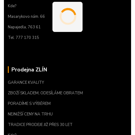
Kde?
Masarykovo nám. 66
Napajedla, 763 61
Tel. 777 170 315
Prodejna ZLÍN
GARANCE KVALITY
ZBOŽÍ SKLADEM, ODESÍLÁME OBRATEM
PORADÍME S VÝBĚREM
NEJNIŽŠÍ CENY NA TRHU
TRADICE PRODEJE JIŽ PŘES 30 LET