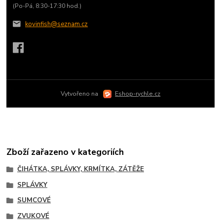
(Po-Pá, 8:30-17:30 hod.)
kovinfish@seznam.cz
Vytvořeno na
Eshop-rychle.cz
Zboží zařazeno v kategoriích
ČIHÁTKA, SPLÁVKY, KRMÍTKA, ZÁTĚŽE
SPLÁVKY
SUMCOVÉ
ZVUKOVÉ