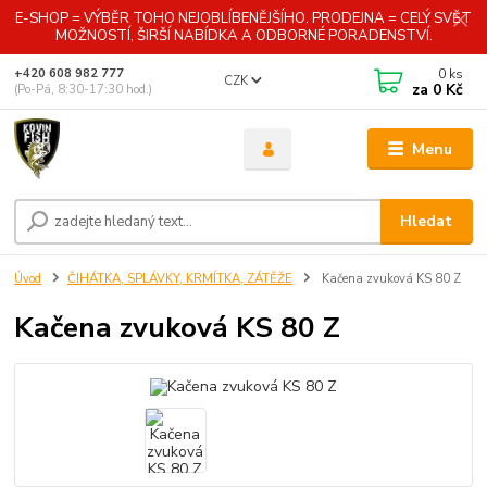
E-SHOP = VÝBĚR TOHO NEJOBLÍBENĚJŠÍHO. PRODEJNA = CELÝ SVĚT
MOŽNOSTÍ, ŠIRŠÍ NABÍDKA A ODBORNÉ PORADENSTVÍ.
0
ks
+420 608 982 777
CZK
za
0 Kč
(Po-Pá, 8:30-17:30 hod.)
Menu
Hledat
Úvod
ČIHÁTKA, SPLÁVKY, KRMÍTKA, ZÁTĚŽE
Kačena zvuková KS 80 Z
Kačena zvuková KS 80 Z