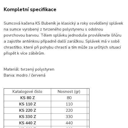
Kompletní specifikace
Sumcová kačena KS Bubeník je klasický a roky osvědčený splávek
na sumce vyrobený z tvrzeného polystyrenu s odolnou
povrchovou barvou. Tělem splávku jednoduše provléknete šňůru
a zajistíte anténkou případně další zarážkou. Splávek má v sobě
chrastítko, které při pohybu chrastí a tím může za určitých situací
přispět k více záběrům.
Materiál: tvrzený polystyren
Barva: modro / červená
Katalogové číslo
Nosnost (gr)
KS 80 Z
80
KS 110 Z
110
KS 220 Z
220
KS 330 Z
330
KS 440 Z
440