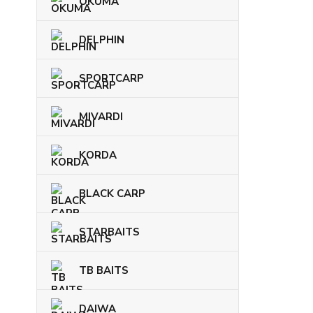
OKUMA
DELPHIN
SPORTCARP
MIVARDI
KORDA
BLACK CARP
STARBAITS
TB BAITS
DAIWA