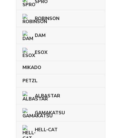
SPRO
ROBINSON
DAM
ESOX
MIKADO
PETZL
ALBASTAR
GAMAKATSU
HELL-CAT