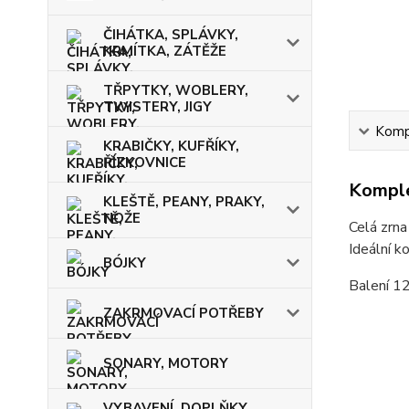
ČIHÁTKA, SPLÁVKY,
KRMÍTKA, ZÁTĚŽE
TŘPYTKY, WOBLERY,
TWISTERY, JIGY
Kompl
KRABIČKY, KUFŘÍKY,
ŘÍZKOVNICE
Komple
KLEŠTĚ, PEANY, PRAKY,
NOŽE
Celá zrna
Ideální k
BÓJKY
Balení 12
ZAKRMOVACÍ POTŘEBY
SONARY, MOTORY
VYBAVENÍ, DOPLŇKY,