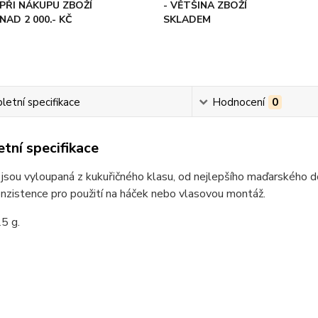
PŘI NÁKUPU ZBOŽÍ
- VĚTŠINA ZBOŽÍ
NAD 2 000.- KČ
SKLADEM
etní specifikace
Hodnocení
0
tní specifikace
 jsou vyloupaná z kukuřičného klasu, od nejlepšího maďarského do
onzistence pro použití na háček nebo vlasovou montáž.
5 g.