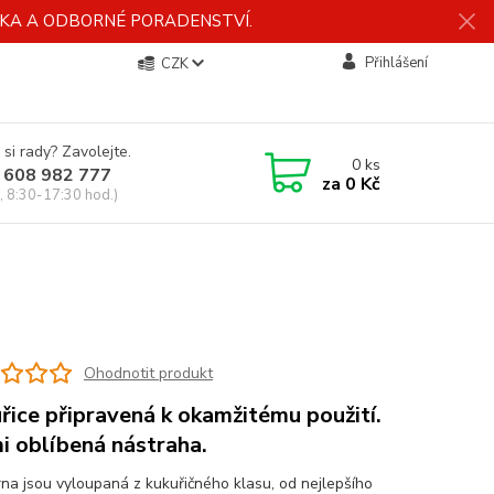
ÍDKA A ODBORNÉ PORADENSTVÍ.
Přihlášení
CZK
 si rady? Zavolejte.
0
ks
 608 982 777
za
0 Kč
, 8:30-17:30 hod.)
Ohodnotit produkt
řice připravená k okamžitému použití.
i oblíbená nástraha.
rna jsou vyloupaná z kukuřičného klasu, od nejlepšího