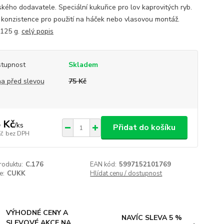
kého dodavatele. Speciální kukuřice pro lov kaprovitých ryb.
í konzistence pro použití na háček nebo vlasovou montáž.
 125 g.
celý popis
tupnost
Skladem
a před slevou
75 Kč
 Kč
/
ks
Přidat do košíku
Kč
bez DPH
roduktu:
C.176
EAN kód:
5997152101769
e:
CUKK
Hlídat cenu / dostupnost
VÝHODNÉ CENY A
NAVÍC SLEVA 5 %
SLEVOVÉ AKCE NA