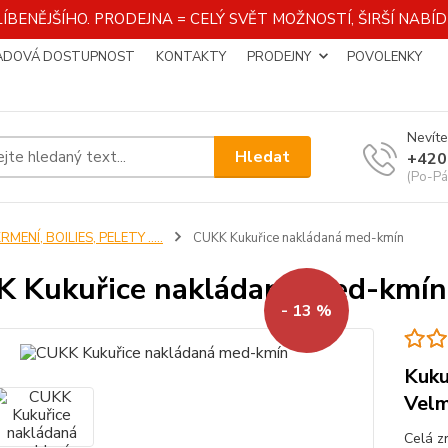
ÍBENĚJŠÍHO. PRODEJNA = CELÝ SVĚT MOŽNOSTÍ, ŠIRŠÍ NAB
ADOVÁ DOSTUPNOST
KONTAKTY
PRODEJNY
POVOLENKY
Nevíte
Hledat
+420
(Po-Pá
RMENÍ, BOILIES, PELETY .....
CUKK Kukuřice nakládaná med-kmín
 Kukuřice nakládaná med-kmín
- 13 %
Kuku
Velm
Celá z