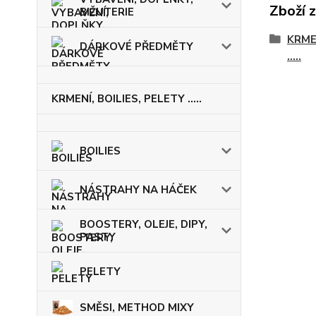
Zboží 
BIŽUTERIE
KRME
DÁRKOVÉ PŘEDMĚTY
.....
KRMENÍ, BOILIES, PELETY .....
BOILIES
NÁSTRAHY NA HÁČEK
BOOSTERY, OLEJE, DIPY,
PASTY
PELETY
SMĚSI, METHOD MIXY