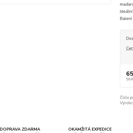
maďars
Ideáln
Balení
Dos
Cen
65
58 
Číslo p
Výrobc
DOPRAVA ZDARMA
OKAMŽITÁ EXPEDICE