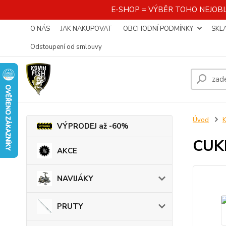
E-SHOP = VÝBĚR TOHO NEJOBL
O NÁS
JAK NAKUPOVAT
OBCHODNÍ PODMÍNKY
SKL
Odstoupení od smlouvy
Úvod
K
VÝPRODEJ až -60%
CUKK
AKCE
NAVIJÁKY
PRUTY