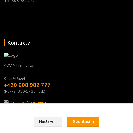
Tel. 608 982 777
Kontakty
KOVIN FISH s.r.o.
Kováč Pavel
+420 608 982 777
(Po-Pá, 8:30-17:30 hod.)
kovinfish@seznam.cz
Souhlasím
Nastavení