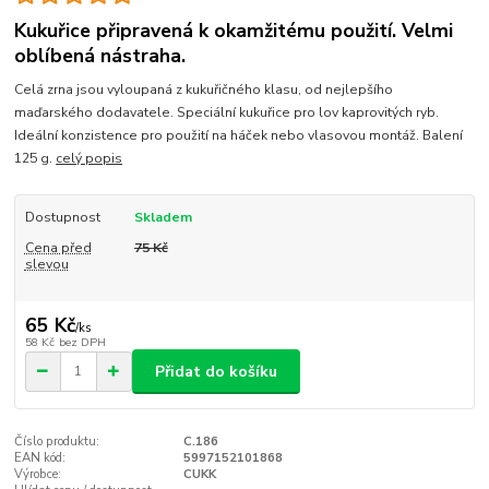
Kukuřice připravená k okamžitému použití. Velmi
oblíbená nástraha.
Celá zrna jsou vyloupaná z kukuřičného klasu, od nejlepšího
maďarského dodavatele. Speciální kukuřice pro lov kaprovitých ryb.
Ideální konzistence pro použití na háček nebo vlasovou montáž. Balení
125 g.
celý popis
Dostupnost
Skladem
Cena před
75 Kč
slevou
65 Kč
/
ks
58 Kč
bez DPH
Přidat do košíku
Číslo produktu:
C.186
EAN kód:
5997152101868
Výrobce:
CUKK