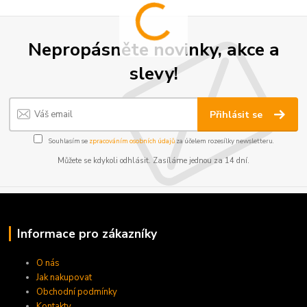
Nepropásněte novinky, akce a
slevy!
Přihlásit se
Souhlasím se
zpracováním osobních údajů
za účelem rozesílky newsletteru.
Můžete se kdykoli odhlásit. Zasíláme jednou za 14 dní.
Informace pro zákazníky
O nás
Jak nakupovat
Obchodní podmínky
Kontakty