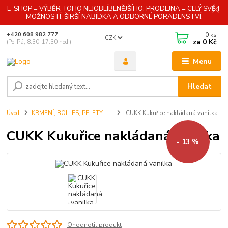
E-SHOP = VÝBĚR TOHO NEJOBLÍBENĚJŠÍHO. PRODEJNA = CELÝ SVĚT
MOŽNOSTÍ, ŠIRŠÍ NABÍDKA A ODBORNÉ PORADENSTVÍ.
0
ks
+420 608 982 777
CZK
za
0 Kč
(Po-Pá, 8:30-17:30 hod.)
Menu
Hledat
Úvod
KRMENÍ, BOILIES, PELETY .....
CUKK Kukuřice nakládaná vanilka
CUKK Kukuřice nakládaná vanilka
- 13 %
Ohodnotit produkt