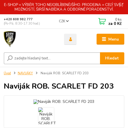
E-SHOP = VÝBĚR TOHO NEJOBLÍBENĚJŠÍHO. PRODEJNA = CELÝ SVĚT
MOŽNOSTÍ, ŠIRŠÍ NABÍDKA A ODBORNÉ PORADENSTVÍ.
0
ks
+420 608 982 777
CZK
za
0 Kč
(Po-Pá, 8:30-17:30 hod.)
Menu
Hledat
Úvod
NAVIJÁKY
Naviják ROB. SCARLET FD 203
Naviják ROB. SCARLET FD 203