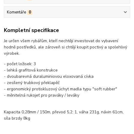
Komentáře
0
Kompletní specifikace
Je určen všem rybářům, kteří nechtějí investovat do vybavení
hodně postředků, ale zároveň si chtějí koupit poctivý a spolehlivý
výrobek.
- počet ložisek: 3
- lehká grafitová konstrukce
- dvoubarevná duraluminiovou eloxovaná cívka
- zesílený trubkový překlapěč
- ergonomický protiskluzový úchyt madla typu "soft rubber"
- měnitelná rukojeť pro praváky / leváky
Kapacita 0,28mm / 150m, převod 5,2: 1, váha 231g, návin 61cm,
síla brzdy 8kg