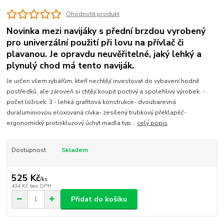
Ohodnotit produkt
Novinka mezi navijáky s přední brzdou vyrobený
pro univerzální použití při lovu na přívlač či
plavanou. Je opravdu neuvěřitelné, jaký lehký a
plynulý chod má tento naviják.
Je určen všem rybářům, kteří nechtějí investovat do vybavení hodně
postředků, ale zároveň si chtějí koupit poctivý a spolehlivý výrobek. -
počet ložisek: 3 - lehká grafitová konstrukce- dvoubarevná
duraluminiovou eloxovaná cívka- zesílený trubkový překlapěč-
ergonomický protiskluzový úchyt madla typ...
celý popis
Dostupnost
Skladem
525 Kč
/
ks
434 Kč
bez DPH
Přidat do košíku