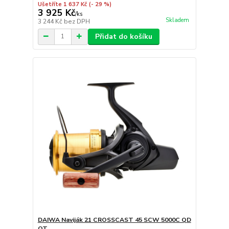
Ušetříte 1 637 Kč
(- 29 %)
3 925 Kč
/
ks
Skladem
3 244 Kč
bez DPH
Přidat do košíku
DAIWA Naviják 21 CROSSCAST 45 SCW 5000C QD
OT