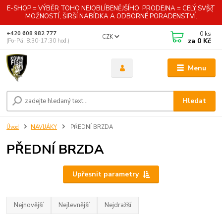
E-SHOP = VÝBĚR TOHO NEJOBLÍBENĚJŠÍHO. PRODEJNA = CELÝ SVĚT
MOŽNOSTÍ, ŠIRŠÍ NABÍDKA A ODBORNÉ PORADENSTVÍ.
0
ks
+420 608 982 777
CZK
za
0 Kč
(Po-Pá, 8:30-17:30 hod.)
Menu
Hledat
Úvod
NAVIJÁKY
PŘEDNÍ BRZDA
PŘEDNÍ BRZDA
Upřesnit parametry
Nejnovější
Nejlevnější
Nejdražší