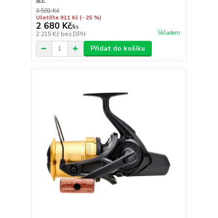
3 591 Kč
Ušetříte 911 Kč
(- 25 %)
2 680 Kč
/
ks
Skladem
2 215 Kč
bez DPH
Přidat do košíku