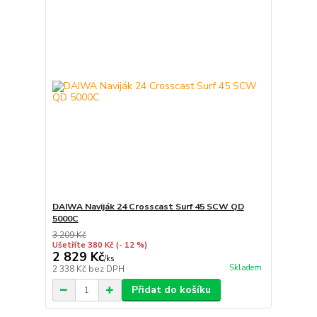
DAIWA Naviják 24 Crosscast Surf 45 SCW QD
5000C
3 209 Kč
Ušetříte 380 Kč
(- 12 %)
2 829 Kč
/
ks
Skladem
2 338 Kč
bez DPH
Přidat do košíku