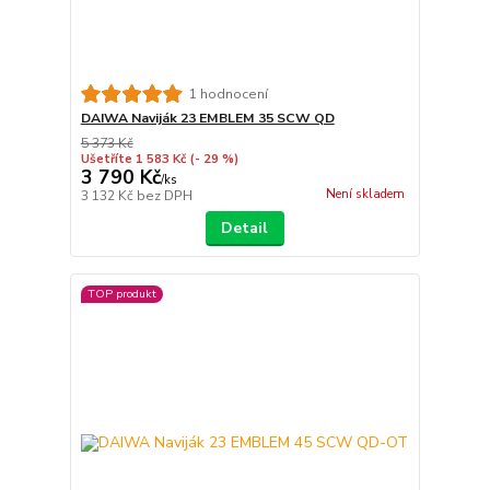
1 hodnocení
DAIWA Naviják 23 EMBLEM 35 SCW QD
5 373 Kč
Ušetříte 1 583 Kč
(- 29 %)
3 790 Kč
/
ks
Není skladem
3 132 Kč
bez DPH
Detail
TOP produkt