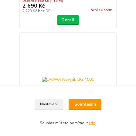
Ušetříte 650 Kč
(- 19 %)
2 690 Kč
Není skladem
2 223 Kč
bez DPH
Detail
Souhlasím
Nastavení
Souhlas můžete odmítnout
zde
.
DAIWA Naviják BG 4500
4 651 Kč