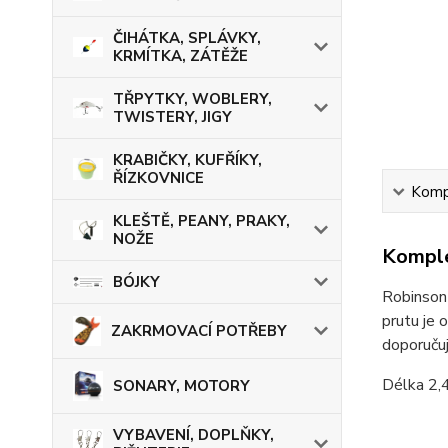
ČIHÁTKA, SPLÁVKY,
KRMÍTKA, ZÁTĚŽE
TŘPYTKY, WOBLERY,
TWISTERY, JIGY
KRABIČKY, KUFŘÍKY,
ŘÍZKOVNICE
Kompl
KLEŠTĚ, PEANY, PRAKY,
NOŽE
Komple
BÓJKY
Robinson 
prutu je 
ZAKRMOVACÍ POTŘEBY
doporučuj
Délka 2,4
SONARY, MOTORY
VYBAVENÍ, DOPLŇKY,