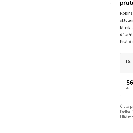
prut
Robins
sklola
blank 
důležit
Prut do
Dos
56
463
Číslo p
Délka:
Hlídat 