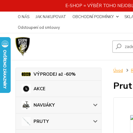
E-SHOP = VÝBĚR TOHO NEJOBL
O NÁS
JAK NAKUPOVAT
OBCHODNÍ PODMÍNKY
SKL
Odstoupení od smlouvy
Úvod
VÝPRODEJ až -60%
Prut
AKCE
NAVIJÁKY
PRUTY