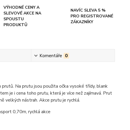
VÝHODNÉ CENY A
NAVÍC SLEVA 5 %
SLEVOVÉ AKCE NA
PRO REGISTROVANÉ
SPOUSTU
ZÁKAZNÍKY
PRODUKTŮ
Komentáře
0
prutů. Na prutu jsou použita očka vysoké třídy, blank
 je i cena toho prutu, která je více než zajímavá. Prut
ně velkých nástrah. Akce prutu je rychlá.
nsport 0,70m, rychlá akce