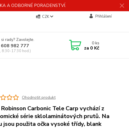
ÍDKA A ODBORNÉ PORADENSTVÍ.
Přihlášení
CZK
 si rady? Zavolejte.
0
ks
 608 982 777
za
0 Kč
, 8:30-17:30 hod.)
Ohodnotit produkt
 Robinson Carbonic Tele Carp vychází z
omické série sklolaminátových prutů. Na
u jsou použita očka vysoké třídy, blank