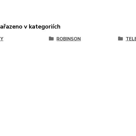
zařazeno v kategoriích
TY
ROBINSON
TEL