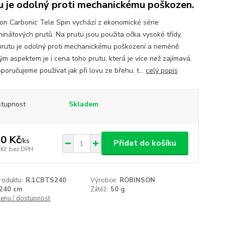
u je odolný proti mechanickému poškozen.
on Carbonic Tele Spin vychází z ekonomické série
minátových prutů. Na prutu jsou použita očka vysoké třídy,
prutu je odolný proti mechanickému poškození a neméně
ým aspektem je i cena toho prutu, která je více než zajímavá.
poručujeme používat jak při lovu ze břehu, t...
celý popis
tupnost
Skladem
0 Kč
/
ks
Přidat do košíku
 Kč
bez DPH
roduktu:
R.1CBTS240
Výrobce:
ROBINSON
240 cm
Zátěž:
50 g
cenu / dostupnost