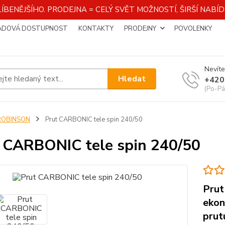
ÍBENĚJŠÍHO. PRODEJNA = CELÝ SVĚT MOŽNOSTÍ, ŠIRŠÍ NAB
ADOVÁ DOSTUPNOST
KONTAKTY
PRODEJNY
POVOLENKY
Nevíte
Hledat
+420
(Po-Pá
ROBINSON
Prut CARBONIC tele spin 240/50
 CARBONIC tele spin 240/50
Prut
ekon
prut