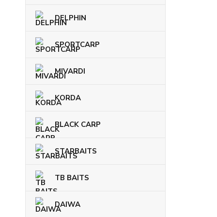
DELPHIN
SPORTCARP
MIVARDI
KORDA
BLACK CARP
STARBAITS
TB BAITS
DAIWA