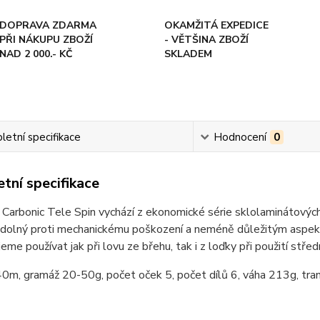
DOPRAVA ZDARMA
OKAMŽITÁ EXPEDICE
PŘI NÁKUPU ZBOŽÍ
- VĚTŠINA ZBOŽÍ
NAD 2 000.- KČ
SKLADEM
etní specifikace
Hodnocení
0
tní specifikace
Carbonic Tele Spin vychází z ekonomické série sklolaminátových 
odolný proti mechanickému poškození a neméně důležitým aspektem
eme používat jak při lovu ze břehu, tak i z loďky při použití střed
0m, gramáž 20-50g, počet oček 5, počet dílů 6, váha 213g, tra