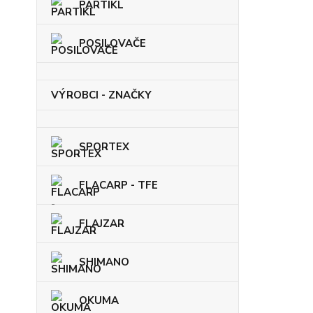
PARTIKL
POSILOVAČE
VÝROBCI - ZNAČKY
SPORTEX
FLACARP - TFE
FLAJZAR
SHIMANO
OKUMA