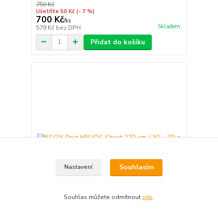
750 Kč
Ušetříte 50 Kč
(- 7 %)
700 Kč
/
ks
Skladem
579 Kč
bez DPH
Přidat do košíku
Souhlasím
Nastavení
Souhlas můžete odmítnout
zde
.
2 hodnocení