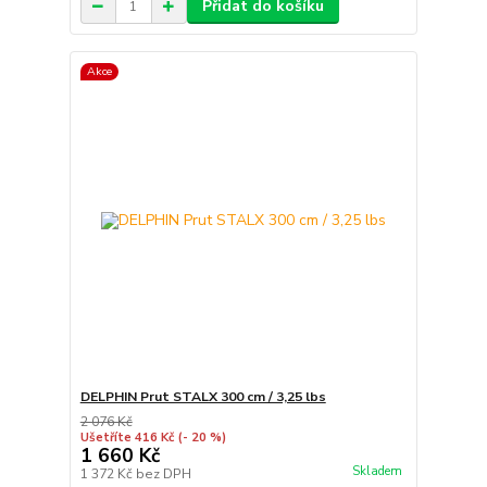
Přidat do košíku
Akce
DELPHIN Prut STALX 300 cm / 3,25 lbs
2 076 Kč
Ušetříte 416 Kč
(- 20 %)
1 660 Kč
Skladem
1 372 Kč
bez DPH