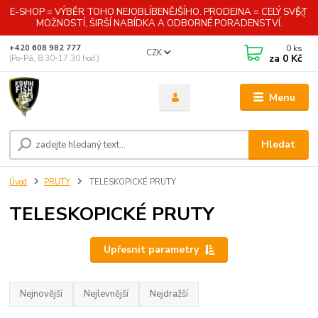
E-SHOP = VÝBĚR TOHO NEJOBLÍBENĚJŠÍHO. PRODEJNA = CELÝ SVĚT
MOŽNOSTÍ, ŠIRŠÍ NABÍDKA A ODBORNÉ PORADENSTVÍ.
0
ks
+420 608 982 777
CZK
za
0 Kč
(Po-Pá, 8:30-17:30 hod.)
Menu
Hledat
Úvod
PRUTY
TELESKOPICKÉ PRUTY
TELESKOPICKÉ PRUTY
Upřesnit parametry
Nejnovější
Nejlevnější
Nejdražší