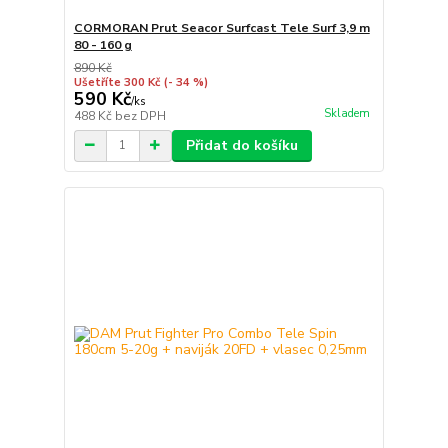
CORMORAN Prut Seacor Surfcast Tele Surf 3,9 m
80 - 160 g
890 Kč
Ušetříte 300 Kč
(- 34 %)
590 Kč
/
ks
Skladem
488 Kč
bez DPH
Přidat do košíku