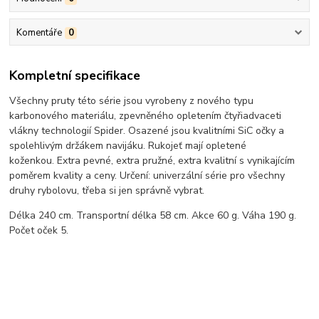
Komentáře
0
Kompletní specifikace
Všechny pruty této série jsou vyrobeny z nového typu
karbonového materiálu, zpevněného opletením čtyřiadvaceti
vlákny technologií Spider. Osazené jsou kvalitními SiC očky a
spolehlivým držákem navijáku. Rukojeť mají opletené
koženkou. Extra pevné, extra pružné, extra kvalitní s vynikajícím
poměrem kvality a ceny. Určení: univerzální série pro všechny
druhy rybolovu, třeba si jen správně vybrat.
Délka 240 cm. Transportní délka 58 cm. Akce 60 g. Váha 190 g.
Počet oček 5.