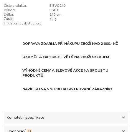
Číslo produktu:
E.EVO240
Výrobce:
ESOX
Délka:
240 cm
Zátěž:
60 g
Hlídat cenu / dostupnost
DOPRAVA ZDARMA PŘI NÁKUPU ZBOŽÍ NAD 2 000.- KČ
OKAMŽITÁ EXPEDICE - VĚTŠINA ZBOŽÍ SKLADEM
VÝHODNÉ CENY A SLEVOVÉ AKCE NA SPOUSTU
PRODUKTŮ
NAVÍC SLEVA 5 % PRO REGISTROVANÉ ZÁKAZNÍKY
Kompletní specifikace
Hodnocení
0