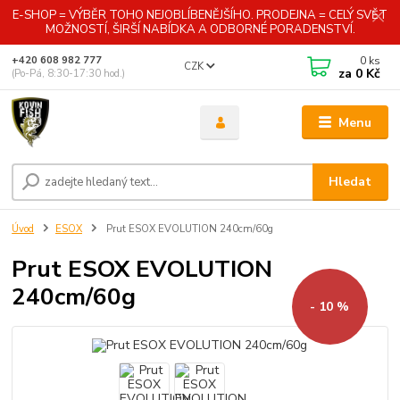
E-SHOP = VÝBĚR TOHO NEJOBLÍBENĚJŠÍHO. PRODEJNA = CELÝ SVĚT
MOŽNOSTÍ, ŠIRŠÍ NABÍDKA A ODBORNÉ PORADENSTVÍ.
0
ks
+420 608 982 777
CZK
za
0 Kč
(Po-Pá, 8:30-17:30 hod.)
Menu
Hledat
Úvod
ESOX
Prut ESOX EVOLUTION 240cm/60g
Prut ESOX EVOLUTION
240cm/60g
- 10 %