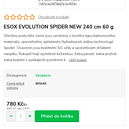
Ohodnotit produkt
ESOX EVOLUTION SPIDER NEW 240 cm 60 g
Všechny pruty této série jsou vyrobeny z nového typu karbonového
materiálu, zpevněného opletením čtyřiadvaceti vlákny technologií
Spider. Osazené jsou kvalitními SiC očky a spolehlivým držákem
navijáku. Rukojeť mají opletené koženkou. Extra pevné, extra pružné,
extra kvalitní s vynikajícím poměrem k...
celý popis
Dostupnost
Skladem
Cena před
870 Kč
slevou
780 Kč
/
ks
645 Kč
bez DPH
Přidat do košíku