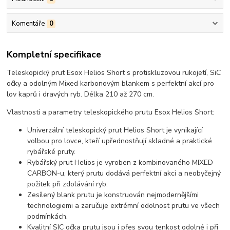
Komentáře
0
Kompletní specifikace
Teleskopický prut Esox Helios Short s protiskluzovou rukojetí, SiC
očky a odolným Mixed karbonovým blankem s perfektní akcí pro
lov kaprů i dravých ryb. Délka 210 až 270 cm.
Vlastnosti a parametry teleskopického prutu Esox Helios Short:
Univerzální teleskopický prut Helios Short je vynikající
volbou pro lovce, kteří upřednostňují skladné a praktické
rybářské pruty.
Rybářský prut Helios je vyroben z kombinovaného MIXED
CARBON-u, který prutu dodává perfektní akci a neobyčejný
požitek při zdolávání ryb.
Zesílený blank prutu je konstruován nejmodernějšími
technologiemi a zaručuje extrémní odolnost prutu ve všech
podmínkách.
Kvalitní SIC očka prutu jsou i přes svou tenkost odolné i při