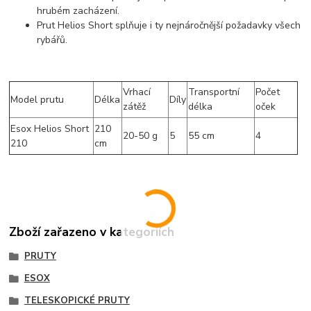
hrubém zacházení.
Prut Helios Short splňuje i ty nejnáročnější požadavky všech
rybářů.
Vrhací
Transportní
Počet
Model prutu
Délka
Díly
zátěž
délka
oček
Esox Helios Short
210
20-50 g
5
55 cm
4
210
cm
Zboží zařazeno v kategoriích
PRUTY
ESOX
TELESKOPICKÉ PRUTY