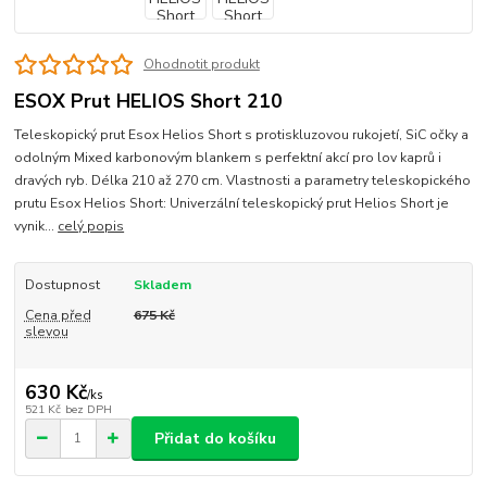
Ohodnotit produkt
ESOX Prut HELIOS Short 210
Teleskopický prut Esox Helios Short s protiskluzovou rukojetí, SiC očky a
odolným Mixed karbonovým blankem s perfektní akcí pro lov kaprů i
dravých ryb. Délka 210 až 270 cm. Vlastnosti a parametry teleskopického
prutu Esox Helios Short: Univerzální teleskopický prut Helios Short je
vynik...
celý popis
Dostupnost
Skladem
Cena před
675 Kč
slevou
630 Kč
/
ks
521 Kč
bez DPH
Přidat do košíku