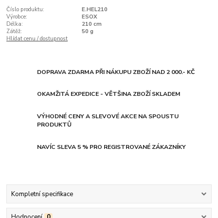
Číslo produktu:
E.HEL210
Výrobce:
ESOX
Délka:
210 cm
Zátěž:
50 g
Hlídat cenu / dostupnost
DOPRAVA ZDARMA PŘI NÁKUPU ZBOŽÍ NAD 2 000.- KČ
OKAMŽITÁ EXPEDICE - VĚTŠINA ZBOŽÍ SKLADEM
VÝHODNÉ CENY A SLEVOVÉ AKCE NA SPOUSTU
PRODUKTŮ
NAVÍC SLEVA 5 % PRO REGISTROVANÉ ZÁKAZNÍKY
Kompletní specifikace
Hodnocení
0