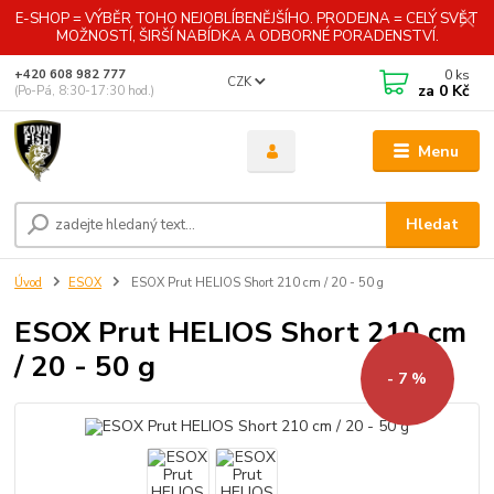
E-SHOP = VÝBĚR TOHO NEJOBLÍBENĚJŠÍHO. PRODEJNA = CELÝ SVĚT
MOŽNOSTÍ, ŠIRŠÍ NABÍDKA A ODBORNÉ PORADENSTVÍ.
0
ks
+420 608 982 777
CZK
za
0 Kč
(Po-Pá, 8:30-17:30 hod.)
Menu
Hledat
Úvod
ESOX
ESOX Prut HELIOS Short 210 cm / 20 - 50 g
ESOX Prut HELIOS Short 210 cm
/ 20 - 50 g
- 7 %