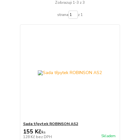
Zobrazuji 1-3 z 3
strana
z 1
Sada třpytek ROBINSON AS2
155 Kč
/
ks
Skladem
128 Kč
bez DPH