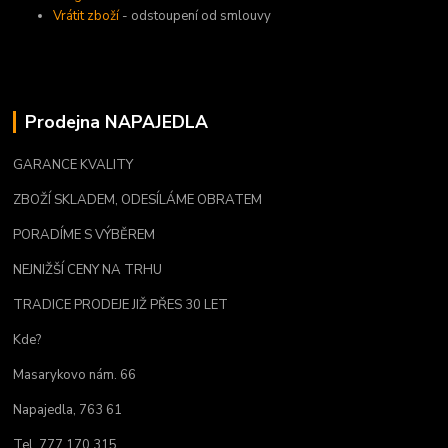
Vrátit zboží
- odstoupení od smlouvy
Prodejna NAPAJEDLA
GARANCE KVALITY
ZBOŽÍ SKLADEM, ODESÍLÁME OBRATEM
PORADÍME S VÝBĚREM
NEJNIŽŠÍ CENY NA TRHU
TRADICE PRODEJE JIŽ PŘES 30 LET
Kde?
Masarykovo nám. 66
Napajedla, 763 61
Tel. 777 170 315