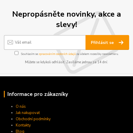
Nepropásněte novinky, akce a
slevy!
Přihlásit se
Souhlasím se
zpracováním osobních údajů
za účelem rozesílky newsletteru.
Můžete se kdykoli odhlásit. Zasíláme jednou za 14 dní.
Informace pro zákazníky
O nás
Jak nakupovat
Obchodní podmínky
Kontakty
Blog