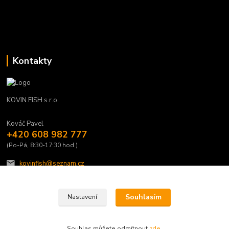
Kontakty
KOVIN FISH s.r.o.
Kováč Pavel
+420 608 982 777
(Po-Pá, 8:30-17:30 hod.)
kovinfish@seznam.cz
Souhlasím
Nastavení
Souhlas můžete odmítnout
zde
.