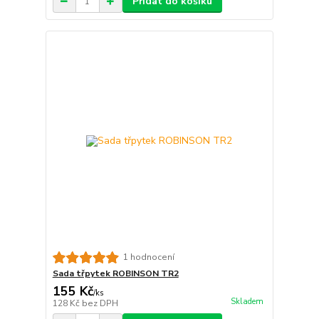
Přidat do košíku
1 hodnocení
Sada třpytek ROBINSON TR2
155 Kč
/
ks
Skladem
128 Kč
bez DPH