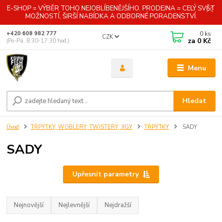
E-SHOP = VÝBĚR TOHO NEJOBLÍBENĚJŠÍHO. PRODEJNA = CELÝ SVĚT
MOŽNOSTÍ, ŠIRŠÍ NABÍDKA A ODBORNÉ PORADENSTVÍ.
0
ks
+420 608 982 777
CZK
za
0 Kč
(Po-Pá, 8:30-17:30 hod.)
Menu
Hledat
Úvod
TŘPYTKY, WOBLERY, TWISTERY, JIGY
TŘPYTKY
SADY
SADY
Upřesnit parametry
Nejnovější
Nejlevnější
Nejdražší